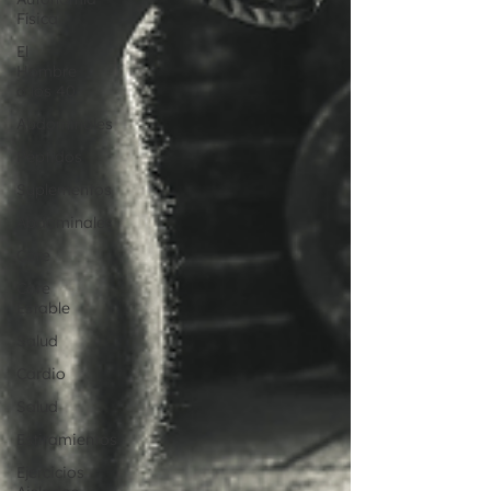
Física
El
Hombre
a los 40
Abdominales
Péptidos
Suplementos
Abdominales
Core
Core
Estable
Salud
Cardio
Salud
Estiramientos
Ejercicios