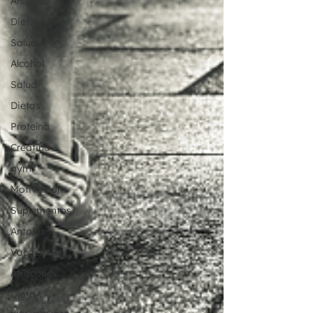
Aislados
Dieta
Salud
Alcohol
Salud
Dietas
Proteína
Creatina
gym
Motivación
Suplementos
Antojos
Vacaciones
Atracones
Dieta