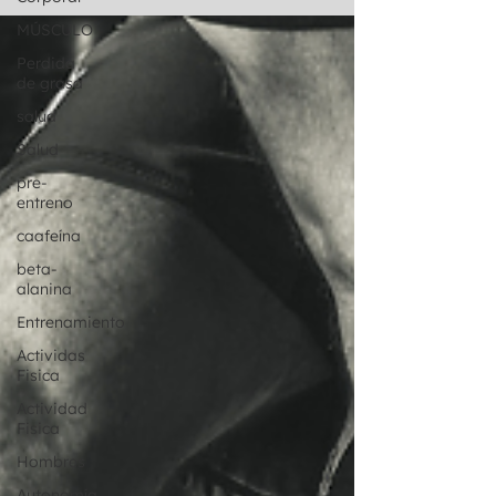
MÚSCULO
Perdida
de grasa
salud
Salud
pre-
entreno
caafeína
beta-
alanina
Entrenamiento
Actividas
Fisica
Actividad
Fisica
Hombres
Autonomía