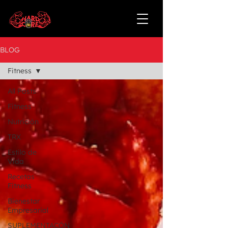
BLOG
Fitness
All Posts
Fitness
Nutrición
TRX
Estilo de
Vida
Recetas
Fitness
Bienestar
Empresarial
SUPLEMENTACÓN