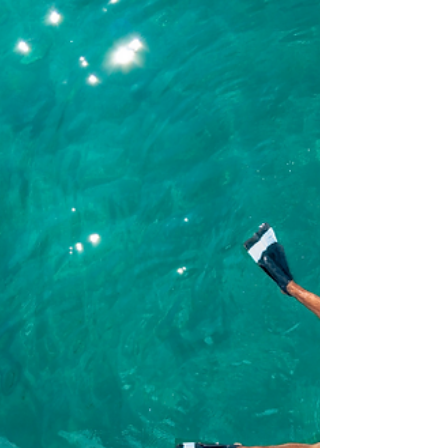
Gran Mentira de la
Industria)
Artículo extenso y rompedor de mitos sobre la
menopausia y el metabolismo. Usando la
analogía de "la fogata y los troncos", explica
que el gasto energético no cae por las
hormonas, sino por la pérdida de músculo
(basado en el estudio de Pontzer y
desenmascarando el fraude de Poehlman). El
texto educa, empodera y elimina creencias
limitantes, embudando con autoridad al lector
hacia el PLAN TOTAL 90, con garantía de
reembolso en 12 semanas para lograr cambios
reales de recompos