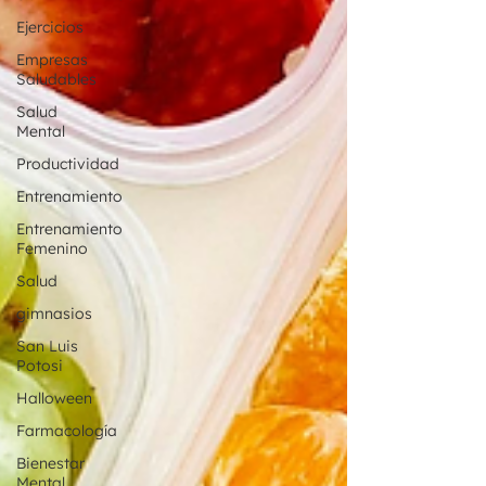
Ejercicios
Empresas
Saludables
Salud
Mental
Productividad
Entrenamiento
Entrenamiento
Femenino
Salud
gimnasios
San Luis
Potosi
Halloween
Farmacología
Bienestar
Mental