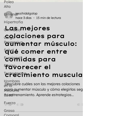
Polea
Alta
Entrenar
Hipertrofia
jessihidalgolop
Gimnasio
hace 3 días
15 min de lectura
Carga
Las mejores
Progresiva
colaciones para
Salud
aumentar músculo:
Funcional
qué comer entre
Fuerza
comidas para
Testosterona
favorecer el
Hombres
en la
crecimiento muscular
Mediana
Edad
Descubre cuáles son las mejores colaciones
para aumentar músculo y cómo elegirlas según
Fuerza
tu entrenamiento. Aprende estrategias
Grasa
respaldadas por la ciencia.
Corporal