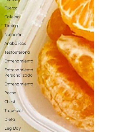
Fuerza
Cafeina
Timing
Nutrición
Anabólicos
Testosterona
Entrenamiento
Entrenamiento
Personalizado
Entrenamiento
Pecho
Chest
Trapecios
Dieta
Leg Day