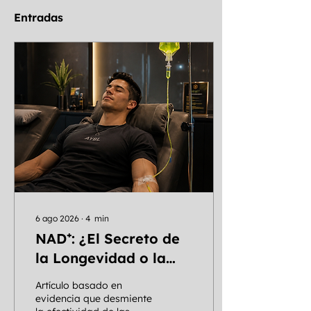
Entradas
6 ago 2026
∙
4
min
NAD⁺: ¿El Secreto de
la Longevidad o la
Estafa de los $1,000
Artículo basado en
Dólares?
evidencia que desmiente