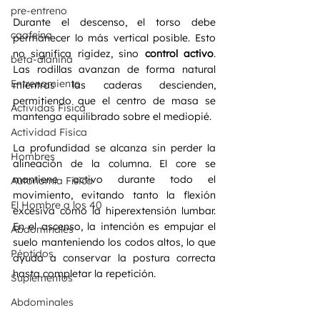
pre-entreno
Durante el descenso, el torso debe 
caafeína
permanecer lo más vertical posible. Esto 
no significa rigidez, sino 
control activo
. 
beta-alanina
Las rodillas avanzan de forma natural 
Entrenamiento
mientras las caderas descienden, 
permitiendo que el centro de masa se 
Actividas Fisica
mantenga equilibrado sobre el mediopié.
Actividad Fisica
La profundidad se alcanza sin perder la 
Hombres
alineación de la columna. El core se 
mantiene activo durante todo el 
Autonomía Física
movimiento, evitando tanto la flexión 
El Hombre a los 40
excesiva como la hiperextensión lumbar. 
En el ascenso, la intención es empujar el 
Abdominales
suelo manteniendo los codos altos, lo que 
Péptidos
ayuda a conservar la postura correcta 
hasta completar la repetición.
Suplementos
Abdominales