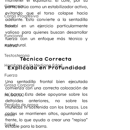
mantener el equilibrio. El core, por su 
Gimnasio
parte, actúa como un estabilizador activo, 
evitando que el torso colapse hacia 
Carga Progresiva
adelante. Esto convierte a la sentadilla 
Salud
frontal en un ejercicio particularmente 
valioso para quienes buscan desarrollar 
Funcional
fuerza con un enfoque más técnico y 
estructural.
Fuerza
Testosterona
Técnica Correcta 
Hombres en la Mediana Edad
Explicada en Profundidad
Fuerza
Una sentadilla frontal bien ejecutada 
Grasa Corporal
comienza con una correcta colocación de 
la barra. Esta debe apoyarse sobre los 
MÚSCULO
deltoides anteriores, no sobre las 
Perdida de grasa
muñecas ni sostenida con los brazos. Los 
codos se mantienen altos, apuntando al 
salud
frente, lo que ayuda a crear una “repisa” 
Salud
estable para la barra.