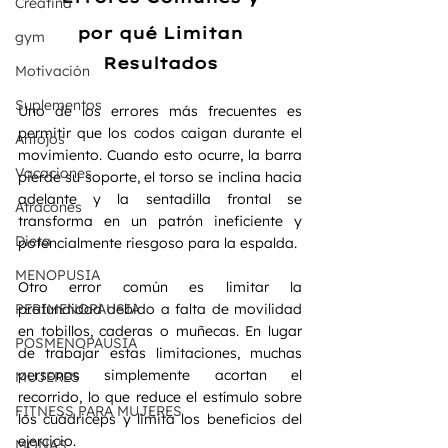
Creatina
 por qué Limitan 
gym
Resultados
Motivación
Suplementos
Uno de los errores más frecuentes es 
permitir que los codos caigan durante el 
Antojos
movimiento. Cuando esto ocurre, la barra 
Vacaciones
pierde su soporte, el torso se inclina hacia 
adelante y la sentadilla frontal se 
Atracones
transforma en un patrón ineficiente y 
Dieta
potencialmente riesgoso para la espalda.
MENOPUSIA
Otro error común es limitar la 
PERIMENOPAUSIA
profundidad debido a falta de movilidad 
en tobillos, caderas o muñecas. En lugar 
POSMENOPAUSIA
de trabajar estas limitaciones, muchas 
personas simplemente acortan el 
MUJERES
recorrido, lo que reduce el estímulo sobre 
FITNESS PARA MUJERES
los cuádriceps y limita los beneficios del 
ejercicio.
MONAS