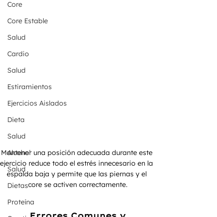
Core
Core Estable
Salud
Cardio
Salud
Estiramientos
Ejercicios Aislados
Dieta
Salud
Alcohol
Mantener una posición adecuada durante este 
ejercicio reduce todo el estrés innecesario en la 
Salud
espalda baja y permite que las piernas y el 
core se activen correctamente.
Dietas
Proteína
Errores Comunes y