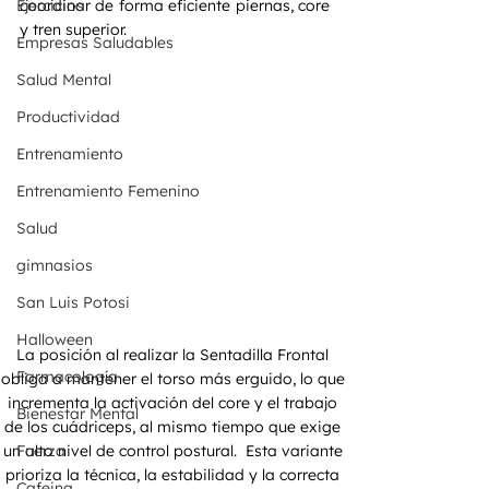
Ejercicios
coordinar de forma eficiente piernas, core 
y tren superior.
Empresas Saludables
Salud Mental
Productividad
Entrenamiento
Entrenamiento Femenino
Salud
gimnasios
San Luis Potosi
Halloween
La posición al realizar la Sentadilla Frontal 
Farmacología
obliga a mantener el torso más erguido, lo que 
incrementa la activación del core y el trabajo 
Bienestar Mental
de los cuádriceps, al mismo tiempo que exige 
Fuerza
un alto nivel de control postural.  Esta variante 
prioriza la técnica, la estabilidad y la correcta 
Cafeina