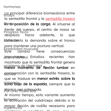
hormonas
La principal diferencia biomecánica entre 
biceps
la sentadilla frontal y la 
sentadilla trasera
Bíceps
es la 
posición de la carga
. Al situarse al 
frente del cuerpo, el centro de masa se 
Progreso físico
desplaza hacia adelante, lo que 
ESPALDA
incrementa la demanda sobre el tronco 
para mantener una postura vertical.
Estabilidad muscular
Este cambio tiene consecuencias 
importantes. Estudios recientes han 
jalón unilateral
mostrado que la sentadilla frontal genera 
problema de identidad
menor momento de flexión lumbar
 en 
comparación con la sentadilla trasera, lo 
técnica
que se traduce en 
menor estrés sobre la 
gimnasio
zona baja de la espalda
, siempre que la 
técnica sea adecuada.
Pull Over Polea Alta
Al mismo tiempo, esta variante aumenta 
Entrenar
la activación del cuádriceps debido a la 
mayor flexión de rodilla necesaria para 
Hipertrofia