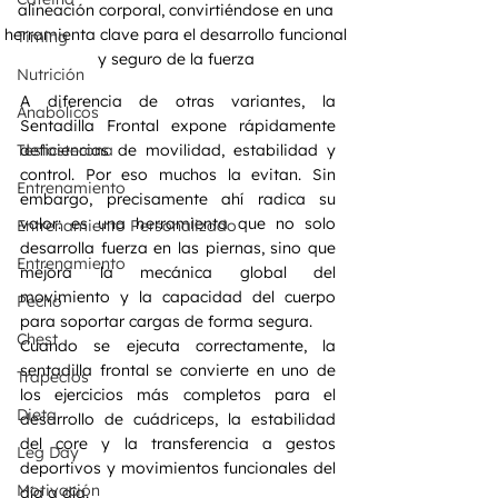
alineación corporal, convirtiéndose en una 
herramienta clave para el desarrollo funcional 
Timing
y seguro de la fuerza 
Nutrición
A diferencia de otras variantes, la 
Anabólicos
Sentadilla Frontal expone rápidamente 
Testosterona
deficiencias de movilidad, estabilidad y 
control. Por eso muchos la evitan. Sin 
Entrenamiento
embargo, precisamente ahí radica su 
valor: es una herramienta que no solo 
Entrenamiento Personalizado
desarrolla fuerza en las piernas, sino que 
Entrenamiento
mejora la mecánica global del 
movimiento y la capacidad del cuerpo 
Pecho
para soportar cargas de forma segura.
Chest
Cuando se ejecuta correctamente, la 
sentadilla frontal se convierte en uno de 
Trapecios
los ejercicios más completos para el 
Dieta
desarrollo de cuádriceps, la estabilidad 
del core y la transferencia a gestos 
Leg Day
deportivos y movimientos funcionales del 
Motivación
día a día.