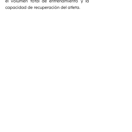
el volumen total de entrenamiento y la 
capacidad de recuperación del atleta.
La sentadilla frontal no es un ejercicio 
fácil, pero tampoco está diseñada para 
serlo. Es una herramienta que obliga a 
entrenar con intención, respeto por la 
técnica y comprensión del movimiento.
Cuando se programa de forma 
inteligente, desarrolla fuerza real, mejora 
la postura y construye una base sólida 
para otros ejercicios más demandantes. 