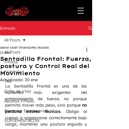
Entrada
All Posts
aaron osiel Viramontes Acosta
All Posts
12 ene
Sentadilla Frontal: Fuerza,
Fitness
postura y Control Real del
Nutrición
Movimiento
Actualizado:
20 ene
TRX
La Sentadilla Frontal es una de las 
Estilo de Vida
variantes más exigentes del 
entrenamiento de fuerza, no porque 
Recetas Fitness
permita mover más peso, sino porque 
no 
Bienestar Empresarial
perdona errores técnicos
. Obliga al 
cuerpo a organizarse correctamente bajo 
SUPLEMENTACÓN
carga, mantener una postura erguida y 