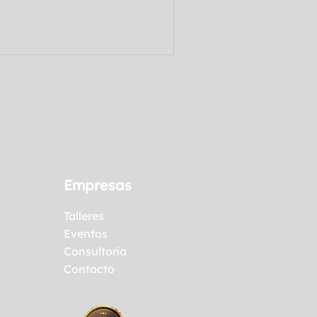
 analiza su ejecución
comunes que limitan sus
a herramienta esencial para
de forma segura.
Empresas
Talleres
Eventos
Consultoría
Contacto