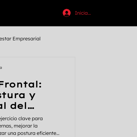
Iniciar sesión
estar Empresarial
uctividad
ta
Frontal:
tosi
Halloween
stura y
l del
Anabólicos
o
ejercicio clave para
ernas, mejorar la
rzar una postura eficiente
Pecho
Chest