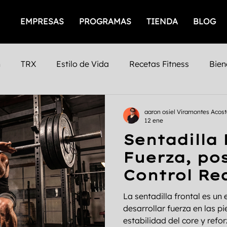
EMPRESAS
PROGRAMAS
TIENDA
BLOG
n
TRX
Estilo de Vida
Recetas Fitness
Bien
icios
Empresas Saludables
Salud Mental
Prod
aaron osiel Viramontes Acos
12 ene
Sentadilla 
iento Femenino
Salud
gimnasios
San Luis Po
Fuerza, po
Control Rea
Mental
Fuerza
Cafeina
Timing
Nutrición
Movimient
La sentadilla frontal es un 
desarrollar fuerza en las pi
estabilidad del core y refo
nto
Entrenamiento Personalizado
Entrenamiento