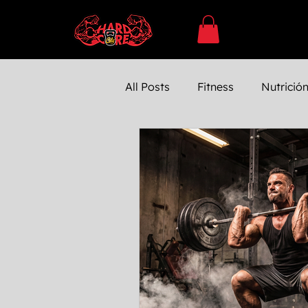
All Posts
Fitness
Nutrició
SUPLEMENTACÓN
Ejerc
Entrenamiento
Entrenam
Farmacología
Bienestar 
Testosterona
Entrenamie