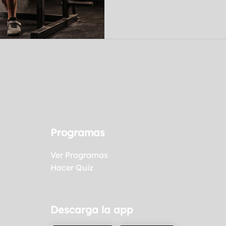
bajo carga. En este blog se
correcta, los errores más 
beneficios y por qué es un
construir fuerza funcional 
Programas
Ver Programas
Hacer Quiz
Descarga la app