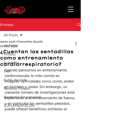
Entrada
All Posts
aaron osiel Viramontes Acosta
All Posts
24 mar 2025
¿Cuentan las sentadillas
Fitness
como entrenamiento
Nutrición
cardiorrespiratorio?
Cuando pensamos en entrenamiento 
TRX
cardiovascular, lo más común es 
Estilo de Vida
imaginar actividades como correr, andar 
en bicicleta o nadar. Sin embargo, un 
Recetas Fitness
creciente número de investigaciones está 
Bienestar Empresarial
explorando si el entrenamiento de fuerza, 
y en particular las sentadillas pesadas, 
SUPLEMENTACÓN
puede ofrecer beneficios similares al 