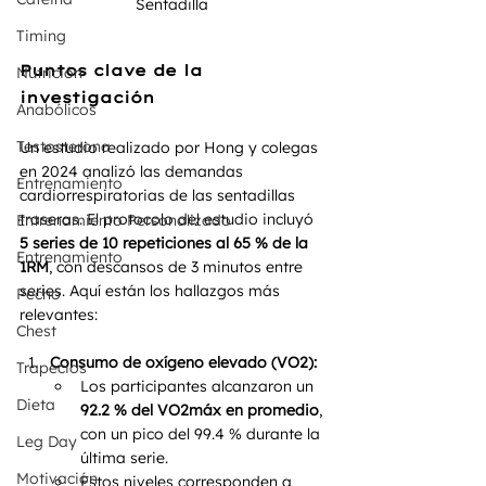
Sentadilla 
Timing
Puntos clave de la 
Nutrición
investigación
Anabólicos
Testosterona
Un estudio realizado por Hong y colegas 
en 2024 analizó las demandas 
Entrenamiento
cardiorrespiratorias de las sentadillas 
traseras. El protocolo del estudio incluyó 
Entrenamiento Personalizado
5 series de 10 repeticiones al 65 % de la 
Entrenamiento
1RM
, con descansos de 3 minutos entre 
series. Aquí están los hallazgos más 
Pecho
relevantes:
Chest
Consumo de oxígeno elevado (VO2):
Trapecios
Los participantes alcanzaron un 
Dieta
92.2 % del VO2máx en promedio
, 
con un pico del 99.4 % durante la 
Leg Day
última serie.
Motivación
Estos niveles corresponden a 