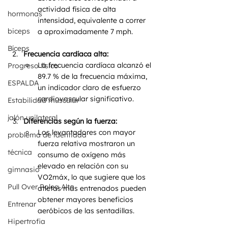
actividad física de alta 
hormonas
intensidad, equivalente a correr 
biceps
a aproximadamente 7 mph.
Bíceps
Frecuencia cardíaca alta:
La frecuencia cardíaca alcanzó el 
Progreso físico
89.7 % de la frecuencia máxima, 
ESPALDA
un indicador claro de esfuerzo 
cardiovascular significativo.
Estabilidad muscular
jalón unilateral
Diferencias según la fuerza:
Los levantadores con mayor 
problema de identidad
fuerza relativa mostraron un 
técnica
consumo de oxígeno más 
elevado en relación con su 
gimnasio
VO2máx, lo que sugiere que los 
Pull Over Polea Alta
atletas más entrenados pueden 
obtener mayores beneficios 
Entrenar
aeróbicos de las sentadillas.
Hipertrofia