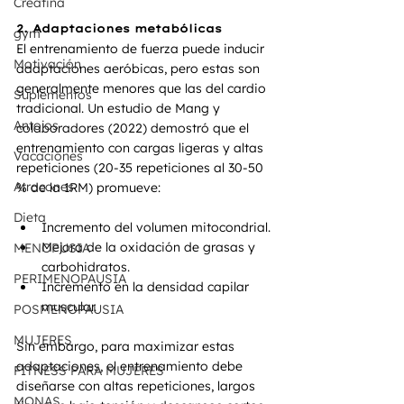
Creatina
2. Adaptaciones metabólicas
gym
El entrenamiento de fuerza puede inducir 
Motivación
adaptaciones aeróbicas, pero estas son 
generalmente menores que las del cardio 
Suplementos
tradicional. Un estudio de Mang y 
Antojos
colaboradores (2022) demostró que el 
entrenamiento con cargas ligeras y altas 
Vacaciones
repeticiones (20-35 repeticiones al 30-50 
Atracones
% de la 1RM) promueve:
Dieta
Incremento del volumen mitocondrial.
Mejora de la oxidación de grasas y 
MENOPUSIA
carbohidratos.
PERIMENOPAUSIA
Incremento en la densidad capilar 
muscular.
POSMENOPAUSIA
MUJERES
Sin embargo, para maximizar estas 
adaptaciones, el entrenamiento debe 
FITNESS PARA MUJERES
diseñarse con altas repeticiones, largos 
MONAS