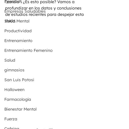
Ejercicios
"cardio". ¿Es esto posible? Vamos a 
profundizar en los datos y conclusiones 
Empresas Saludables
de estudios recientes para despejar esta 
duda.
Salud Mental
Productividad
Entrenamiento
Entrenamiento Femenino
Salud
gimnasios
San Luis Potosi
Halloween
Farmacología
Bienestar Mental
Fuerza
Cafeina