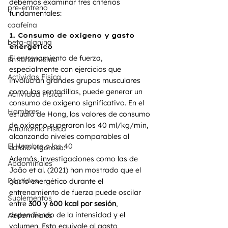
debemos examinar tres criterios 
pre-entreno
fundamentales:
caafeína
1. Consumo de oxígeno y gasto 
beta-alanina
energético
El entrenamiento de fuerza, 
Entrenamiento
especialmente con ejercicios que 
Actividas Fisica
involucran grandes grupos musculares 
como las sentadillas, puede generar un 
Actividad Fisica
consumo de oxígeno significativo. En el 
Hombres
estudio de Hong, los valores de consumo 
de oxígeno superaron los 40 ml/kg/min, 
Autonomía Física
alcanzando niveles comparables al 
El Hombre a los 40
cardio vigoroso.
Además, investigaciones como las de 
Abdominales
João et al. (2021) han mostrado que el 
Péptidos
gasto energético durante el 
entrenamiento de fuerza puede oscilar 
Suplementos
entre 
300 y 600 kcal por sesión
, 
dependiendo de la intensidad y el 
Abdominales
volumen. Esto equivale al gasto 