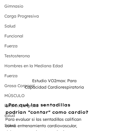
Gimnasio
Carga Progresiva
Salud
Funcional
Fuerza
Testosterona
Hombres en la Mediana Edad
Fuerza
Estudio VO2max: Para 
Grasa Corporal
Capacidad Cardiorespiratoria 
MÚSCULO
¿Por qué las sentadillas 
Perdida de grasa
podrían "contar" como cardio?
salud
Para evaluar si las sentadillas califican 
Salud
como entrenamiento cardiovascular, 