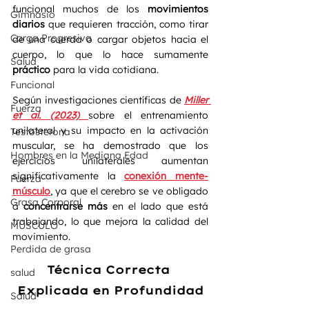
funcional muchos de los 
movimientos 
Gimnasio
diarios
 que requieren tracción, como tirar 
Carga Progresiva
de una cuerda o cargar objetos hacia el 
cuerpo, lo que lo hace sumamente 
Salud
práctico
 para la vida cotidiana.
Funcional
Según investigaciones científicas de 
Miller 
Fuerza
et al. (2023)
sobre el entrenamiento 
unilateral y su impacto en la activación 
Testosterona
muscular, se ha demostrado que los 
Hombres en la Mediana Edad
ejercicios unilaterales aumentan 
significativamente la 
conexión mente-
Fuerza
músculo
, ya que el cerebro se ve obligado 
Grasa Corporal
a 
concentrarse más
 en el lado que está 
trabajando, lo que mejora la calidad del 
MÚSCULO
movimiento.
Perdida de grasa
Técnica Correcta 
salud
Explicada en Profundidad
Salud