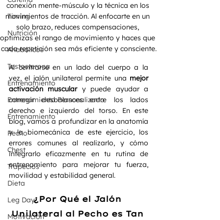
conexión mente-músculo y la técnica en los 
movimientos de tracción. Al enfocarte en un 
Timing
solo brazo, reduces compensaciones, 
Nutrición
optimizas el rango de movimiento y haces que 
cada repetición sea más eficiente y consciente.
Anabólicos
Testosterona
Al centrarse en un lado del cuerpo a la 
vez, el jalón unilateral permite una 
mejor 
Entrenamiento
activación muscular
 y puede ayudar a 
corregir desbalances entre los lados 
Entrenamiento Personalizado
derecho e izquierdo del torso. En este 
Entrenamiento
blog, vamos a profundizar en la anatomía 
y la biomecánica de este ejercicio, los 
Pecho
errores comunes al realizarlo, y cómo 
Chest
integrarlo eficazmente en tu rutina de 
entrenamiento para mejorar tu fuerza, 
Trapecios
movilidad y estabilidad general.
Dieta
¿Por Qué el Jalón 
Leg Day
Unilateral al Pecho es Tan 
Motivación