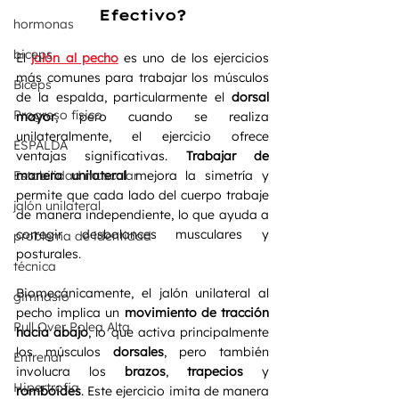
Efectivo?
hormonas
biceps
El 
jalón al pecho
 es uno de los ejercicios 
más comunes para trabajar los músculos 
Bíceps
de la espalda, particularmente el 
dorsal 
Progreso físico
mayor
, pero cuando se realiza 
unilateralmente, el ejercicio ofrece 
ESPALDA
ventajas significativas. 
Trabajar de 
manera unilateral
 mejora la simetría y 
Estabilidad muscular
permite que cada lado del cuerpo trabaje 
jalón unilateral
de manera independiente, lo que ayuda a 
corregir desbalances musculares y 
problema de identidad
posturales.
técnica
Biomecánicamente, el jalón unilateral al 
gimnasio
pecho implica un 
movimiento de tracción 
Pull Over Polea Alta
hacia abajo
, lo que activa principalmente 
los músculos 
dorsales
, pero también 
Entrenar
involucra los 
brazos
, 
trapecios
 y 
Hipertrofia
romboides
. Este ejercicio imita de manera 