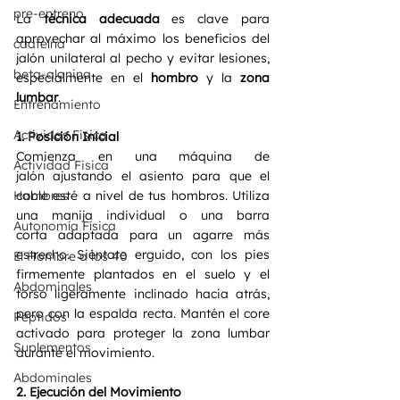
pre-entreno
La 
técnica adecuada
 es clave para 
aprovechar al máximo los beneficios del 
caafeína
jalón unilateral al pecho y evitar lesiones, 
beta-alanina
especialmente en el 
hombro
 y la 
zona 
lumbar
.
Entrenamiento
Actividas Fisica
1. Posición Inicial
Comienza en una máquina de 
Actividad Fisica
jalón ajustando el asiento para que el 
cable esté a nivel de tus hombros. Utiliza 
Hombres
una manija individual o una barra 
Autonomía Física
corta adaptada para un agarre más 
estrecho. Siéntate erguido, con los pies 
El Hombre a los 40
firmemente plantados en el suelo y el 
Abdominales
torso ligeramente inclinado hacia atrás, 
pero con la espalda recta. Mantén el core 
Péptidos
activado para proteger la zona lumbar 
Suplementos
durante el movimiento.
Abdominales
2. Ejecución del Movimiento