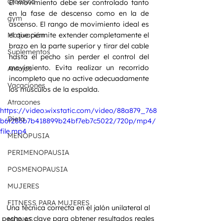
Creatina
El movimiento debe ser controlado tanto 
en la fase de descenso como en la de 
gym
ascenso. El rango de movimiento ideal es 
el que permite extender completamente el 
Motivación
brazo en la parte superior y tirar del cable 
Suplementos
hasta el pecho sin perder el control del 
movimiento. Evita realizar un recorrido 
Antojos
incompleto que no active adecuadamente 
Vacaciones
los músculos de la espalda.
Atracones
https://video.wixstatic.com/video/88a879_768
Dieta
b6f286b7b418899b24bf7eb7c5022/720p/mp4/
file.mp4
MENOPUSIA
PERIMENOPAUSIA
POSMENOPAUSIA
MUJERES
FITNESS PARA MUJERES
Una técnica correcta en el jalón unilateral al 
pecho es clave para obtener resultados reales 
MONAS