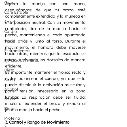
Core
Agarra la manija con una mano, 
asegurándote de que tu brazo esté 
Core Estable
completamente extendido y la muñeca en 
Salud
una posición neutral. Con un movimiento 
controlado, tira de la manija hacia el 
Cardio
pecho, manteniendo el codo apuntando 
hacia atrás y junto al torso. Durante el 
Salud
movimiento, el hombro debe moverse 
Estiramientos
hacia atrás, mientras que la escápula se 
retrae, activando los dorsales de manera 
Ejercicios Aislados
eficiente.
Dieta
Es importante mantener el tronco recto y 
evitar balancear el cuerpo, ya que esto 
Salud
puede disminuir la activación muscular y 
Alcohol
poner tensión innecesaria en la zona 
lumbar. La respiración debe ser fluida: 
Salud
inhala al extender el brazo y exhala al 
Dietas
jalar la manija hacia el pecho.
Proteína
3. Control y Rango de Movimiento