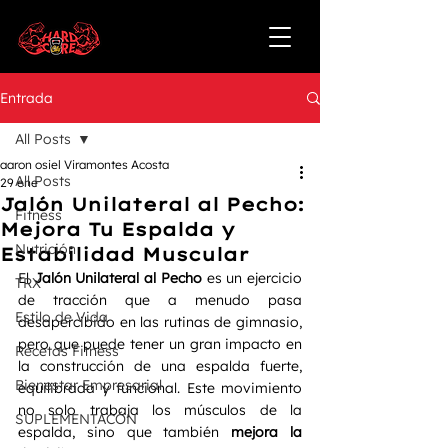
Entrada
All Posts
aaron osiel Viramontes Acosta
All Posts
29 ene
Jalón Unilateral al Pecho:
Fitness
Mejora Tu Espalda y
Nutrición
Estabilidad Muscular
El 
Jalón Unilateral al Pecho
 es un ejercicio 
TRX
de tracción que a menudo pasa 
Estilo de Vida
desapercibido en las rutinas de gimnasio, 
pero que puede tener un gran impacto en 
Recetas Fitness
la construcción de una espalda fuerte, 
Bienestar Empresarial
equilibrada y funcional. Este movimiento 
no solo trabaja los músculos de la 
SUPLEMENTACÓN
espalda, sino que también 
mejora la 