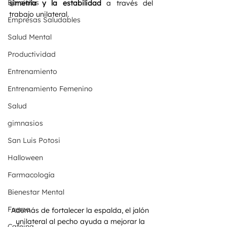
Ejercicios
simetría y la estabilidad
 a través del 
trabajo unilateral.
Empresas Saludables
Salud Mental
Productividad
Entrenamiento
Entrenamiento Femenino
Salud
gimnasios
San Luis Potosi
Halloween
Farmacología
Bienestar Mental
Fuerza
Además de fortalecer la espalda, el jalón 
unilateral al pecho ayuda a mejorar la 
Cafeina