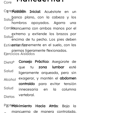
Core
Core Estable
Posición Inicial:
 Acuéstate en un 
banco plano, con la cabeza y los 
Salud
hombros apoyados. Agarra una 
Cardio
mancuerna con ambas manos por el 
extremo y extiende los brazos por 
Salud
encima de tu pecho. Los pies deben 
estar firmemente en el suelo, con las 
Estiramientos
piernas ligeramente flexionadas.
Ejercicios Aislados
Consejo Práctico
: Asegúrate de 
Dieta
que tu 
zona lumbar
 esté 
Salud
ligeramente arqueada, pero sin 
exagerar, y mantén el 
abdomen 
Alcohol
contraído
 para evitar tensión 
Salud
innecesaria en la columna 
vertebral.
Dietas
Proteína
Movimiento Hacia Atrás
: Baja la 
mancuerna de manera controlada, 