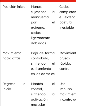
Posición inicial
Manos 
Codos 
sujetando la 
completament
mancuerna 
e extendidos, 
por el 
postura 
extremo, 
inestable
codos 
ligeramente 
doblados
Movimiento 
Baja de forma 
Movimiento 
hacia atrás
controlada, 
brusco o 
sintiendo el 
rápido, sin 
estiramiento 
control
en los dorsales
Regreso al 
Mantén el 
Uso de 
inicio
control, 
impulso o 
sintiendo la 
movimiento 
activación 
incontrolado
muscular