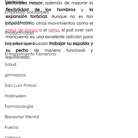
Ejercicios
pectorales mayor
, además de mejorar la 
flexibilidad de los hombros
 y 
la 
Empresas Saludables
expansión torácica
. Aunque no es tan 
Salud Mental
popular como otros movimientos como el 
press de banca
 o el 
remo
, el pull over con 
Productividad
mancuerna es una excelente adición para 
Entrenamiento
aquellos que buscan 
trabajar su espalda y 
su pecho
 de manera funcional y 
Entrenamiento Femenino
equilibrada.
Salud
gimnasios
San Luis Potosi
Halloween
Farmacología
Bienestar Mental
Fuerza
Cafeina