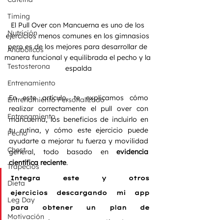
Timing
El Pull Over con Mancuerna es uno de los 
Nutrición
ejercicios menos comunes en los gimnasios 
pero es de los mejores para desarrollar de 
Anabólicos
manera funcional y equilibrada el pecho y la 
Testosterona
espalda
Entrenamiento
En este artículo, te explicamos cómo 
Entrenamiento Personalizado
realizar correctamente el pull over con 
Entrenamiento
mancuerna, los beneficios de incluirlo en 
tu rutina, y cómo este ejercicio puede 
Pecho
ayudarte a mejorar tu fuerza y movilidad 
Chest
general, todo basado en 
evidencia 
científica reciente
.
Trapecios
Integra este y otros 
Dieta
ejercicios
 descargando mi app 
Leg Day
para obtener un plan de 
Motivación