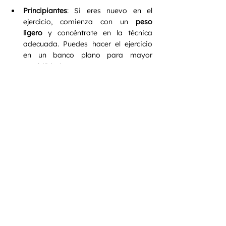
Principiantes
: Si eres nuevo en el 
ejercicio, comienza con un 
peso 
ligero
 y concéntrate en la técnica 
adecuada. Puedes hacer el ejercicio 
en un banco plano para mayor 
estabilidad.
Intermedios
: Aumenta gradualmente 
el peso y trabaja en la 
amplitud de 
movimiento
. También puedes hacer el 
ejercicio en una máquina de poleas 
para variar la resistencia.
Avanzados
: Para desafiar más tus 
músculos, incorpora técnicas como 
superconjuntos
 con otros ejercicios de 
espalda o pecho.
Integralo en tu 
Rutina