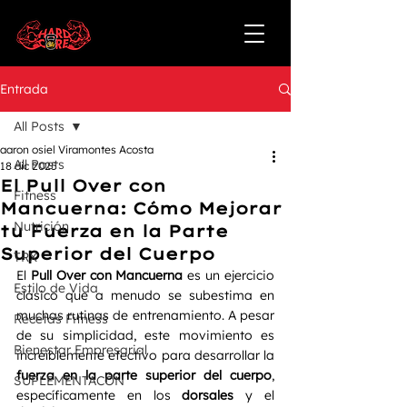
Entrada
All Posts
aaron osiel Viramontes Acosta
All Posts
18 dic 2025
El Pull Over con
Fitness
Mancuerna: Cómo Mejorar
Nutrición
tu Fuerza en la Parte
Superior del Cuerpo
TRX
El 
Pull Over con Mancuerna
 es un ejercicio 
Estilo de Vida
clásico que a menudo se subestima en 
muchas rutinas de entrenamiento. A pesar 
Recetas Fitness
de su simplicidad, este movimiento es 
Bienestar Empresarial
increíblemente efectivo para desarrollar la 
fuerza en la parte superior del cuerpo
, 
SUPLEMENTACÓN
específicamente en los 
dorsales
 y el 