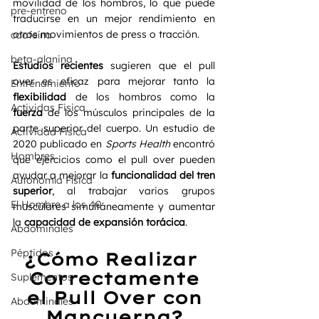
movilidad de los hombros, lo que puede 
pre-entreno
traducirse en un mejor rendimiento en 
otros movimientos de press o tracción.
caafeína
beta-alanina
Estudios recientes
 sugieren que el pull 
over es eficaz para mejorar tanto la 
Entrenamiento
flexibilidad
 de los hombros como la 
Actividas Fisica
fuerza
 de los músculos principales de la 
parte superior del cuerpo. Un estudio de 
Actividad Fisica
2020 publicado en 
Sports Health
 encontró 
Hombres
que ejercicios como el pull over pueden 
ayudar a mejorar la 
funcionalidad del tren 
Autonomía Física
superior
, al trabajar varios grupos 
El Hombre a los 40
musculares simultáneamente y aumentar 
la 
capacidad de expansión torácica
.
Abdominales
Péptidos
¿Cómo Realizar 
Correctamente
Suplementos
 el Pull Over con 
Abdominales
Mancuerna?