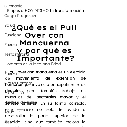
Gimnasio
Empieza HOY MISMO tu transformación
Carga Progresiva
Salud
¿Qué es el Pull 
Over con 
Funcional
Mancuerna 
Fuerza
y por qué es 
Testosterona
Importante?
Hombres en la Mediana Edad
El 
pull over con mancuerna
 es un ejercicio 
Fuerza
de 
movimiento de extensión de 
Grasa Corporal
hombros
 que involucra principalmente los 
dorsales
, pero también trabaja los 
MÚSCULO
músculos del 
pectorales mayor
 y el 
Perdida de grasa
serrato anterior
. En su forma correcta, 
este ejercicio no solo te ayuda a 
salud
desarrollar la parte superior de la 
Salud
espalda, sino que también mejora la 