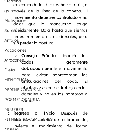
Creatina
extendiendo los brazos hacia atrás, a 
gym
través de la línea de la cabeza. El 
movimiento debe ser controlado
 y no 
Motivación
dejar que la mancuerna caiga 
rápidamente. Baja hasta que sientas 
Suplementos
un estiramiento en los dorsales, pero 
Antojos
sin perder la postura.
Vacaciones
Consejo Práctico
: Mantén los 
Atracones
codos ligeramente 
doblados
 durante el movimiento 
Dieta
para evitar sobrecargar las 
MENOPUSIA
articulaciones del codo. El 
objetivo es sentir el trabajo en los 
PERIMENOPAUSIA
dorsales y no en los hombros o 
POSMENOPAUSIA
codos.
MUJERES
Regresa al Inicio
: Después de 
FITNESS PARA MUJERES
alcanzar el punto de estiramiento, 
invierte el movimiento de forma 
MONAS