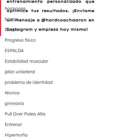
entrenamiento personalizado que 
hormonas
optimice tus resultados. ¡Envíame 
biceps
un mensaje a @hardcoachaaron en 
Bíceps
Instagram y empieza hoy mismo!
Progreso físico
ESPALDA
Estabilidad muscular
jalón unilateral
problema de identidad
técnica
gimnasio
Pull Over Polea Alta
Entrenar
Hipertrofia