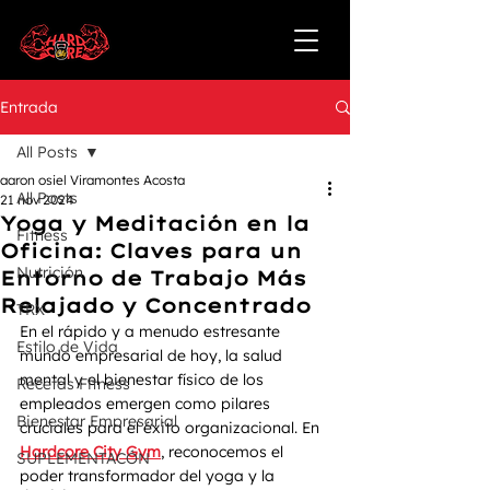
Entrada
All Posts
aaron osiel Viramontes Acosta
All Posts
21 nov 2024
Yoga y Meditación en la
Fitness
Oficina: Claves para un
Nutrición
Entorno de Trabajo Más
Relajado y Concentrado
TRX
En el rápido y a menudo estresante 
Estilo de Vida
mundo empresarial de hoy, la salud 
mental y el bienestar físico de los 
Recetas Fitness
empleados emergen como pilares 
Bienestar Empresarial
cruciales para el éxito organizacional. En 
Hardcore City Gym
, reconocemos el 
SUPLEMENTACÓN
poder transformador del yoga y la 