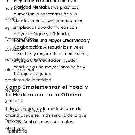
Mejora de la Concentración y la 
Claridad Mental:
 Estas prácticas 
hormonas
aumentan la concentración y la 
biceps
claridad mental, permitiendo a los 
empleados abordar tareas con 
Bíceps
mayor enfoque y eficiencia.
Progreso físico
Fomento de una Mayor Creatividad y 
Colaboración:
 Al reducir los niveles 
ESPALDA
de estrés y mejorar la comunicación, 
Estabilidad muscular
el yoga y la meditación pueden 
conducir a una mayor innovación y 
jalón unilateral
trabajo en equipo.
problema de identidad
Cómo Implementar el Yoga y 
técnica
la Meditación en la Oficina
gimnasio
Integrar el yoga y la meditación en la 
Pull Over Polea Alta
oficina puede ser más sencillo de lo que 
Entrenar
piensas. Aquí algunas estrategias 
efectivas:
Hipertrofia