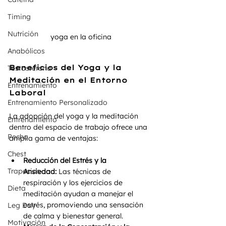
Timing
Nutrición
yoga en la oficina
Anabólicos
Beneficios del Yoga y la 
Testosterona
Meditación en el Entorno 
Entrenamiento
Laboral
Entrenamiento Personalizado
La adopción del yoga y la meditación 
Entrenamiento
dentro del espacio de trabajo ofrece una 
Pecho
amplia gama de ventajas:
Chest
Reducción del Estrés y la 
Trapecios
Ansiedad:
 Las técnicas de 
respiración y los ejercicios de 
Dieta
meditación ayudan a manejar el 
estrés, promoviendo una sensación 
Leg Day
de calma y bienestar general.
Motivación