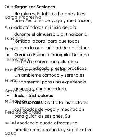
Gimnasio
Organizar Sesiones 
Regulares:
 Establece horarios fijos 
Carga Progresiva
para sesiones de yoga y meditación, 
adaptándolos al inicio del día, 
Salud
durante el almuerzo o al finalizar la 
Funcional
jornada laboral para que todos 
tengan la oportunidad de participar.
Fuerza
Crear un Espacio Tranquilo:
 Designa 
Testosterona
una sala o área tranquila de la 
oficina dedicada a estas prácticas. 
Hombres en la Mediana Edad
Un ambiente cómodo y sereno es 
Fuerza
fundamental para una experiencia 
genuina y enriquecedora.
Grasa Corporal
Incluir Instructores 
MÚSCULO
Profesionales:
 Contrata instructores 
calificados de yoga y meditación 
Perdida de grasa
para guiar las sesiones. Su 
salud
experiencia puede ofrecer una 
práctica más profunda y significativa.
Salud