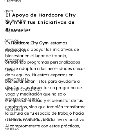
Creatina
gym
El Apoyo de Hardcore City 
Motivación
Gym en tus Iniciativas de 
Bienestar
Suplementos
Antojos
En 
Hardcore City Gym
, estamos 
dedicados a apoyar las iniciativas de 
Vacaciones
bienestar en el lugar de trabajo, 
Atracones
ofreciendo programas personalizados 
que se adaptan a las necesidades únicas 
Dieta
de tu equipo. Nuestros expertos en 
MENOPUSIA
bienestar están listos para ayudarte a 
diseñar e implementar un programa de 
PERIMENOPAUSIA
yoga y meditación que no solo 
POSMENOPAUSIA
enriquezca la salud y el bienestar de tus 
empleados, sino que también transforme 
MUJERES
la cultura de tu espacio de trabajo hacia 
FITNESS PARA MUJERES
una más centrada, productiva y positiva.
Al comprometerte con estas prácticas, 
MONAS