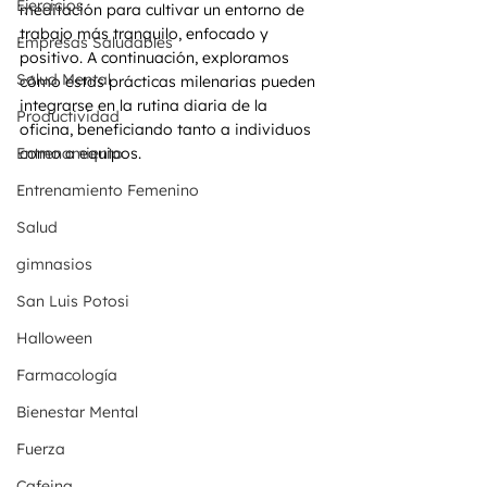
Ejercicios
meditación para cultivar un entorno de 
trabajo más tranquilo, enfocado y 
Empresas Saludables
positivo. A continuación, exploramos 
Salud Mental
cómo estas prácticas milenarias pueden 
integrarse en la rutina diaria de la 
Productividad
oficina, beneficiando tanto a individuos 
Entrenamiento
como a equipos.
Entrenamiento Femenino
Salud
gimnasios
San Luis Potosi
Halloween
Farmacología
Bienestar Mental
Fuerza
Cafeina