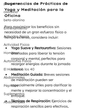
pre-entreno
Sugerencias de Prácticas de 
Yoga y Meditación para la 
caafeína
Oficina
beta-alanina
Para maximizar los beneficios sin 
Entrenamiento
necesidad de un gran esfuerzo físico o 
Actividas Fisica
tiempo extenso, considera incluir:
Actividad Fisica
Yoga Suave y Restaurativo:
 Sesiones 
Hombres
diseñadas para liberar la tensión 
corporal y mental, perfectas para 
Autonomía Física
recargar energías durante la jornada 
El Hombre a los 40
laboral.
Meditación Guiada:
 Breves sesiones 
Abdominales
de meditación pueden ser 
especialmente útiles para clarificar la 
Péptidos
mente y mejorar la concentración y el 
Suplementos
enfoque.
Técnicas de Respiración:
 Ejercicios de 
Abdominales
respiración sencillos pero efectivos, 