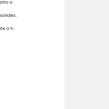
ento o 
rsonales.
e a ti.