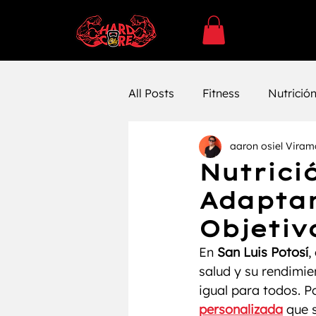
All Posts
Fitness
Nutrició
aaron osiel Viram
SUPLEMENTACÓN
Ejerc
Nutrici
Adaptam
Entrenamiento
Entrenam
Objetiv
En 
San Luis Potosí
,
Farmacología
Bienestar 
salud y su rendimie
igual para todos. Po
personalizada
 que 