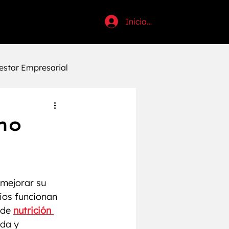
Iniciar sesión
estar Empresarial
uctividad
mo
tosi
Halloween
mejorar su 
Anabólicos
ios funcionan 
de 
nutrición 
da y 