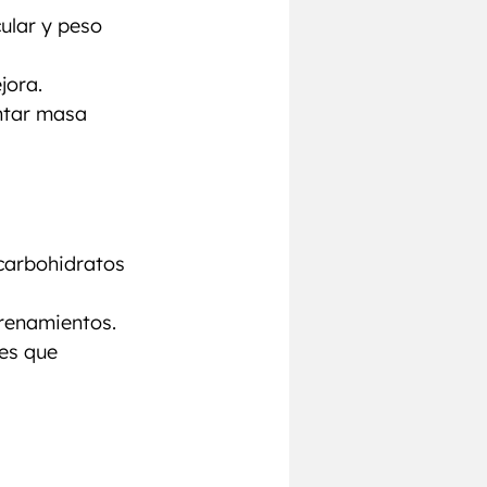
ular y peso 
jora.
ntar masa 
carbohidratos 
trenamientos.
es que 