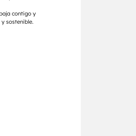
Pecho
Chest
baja contigo y 
y sostenible.