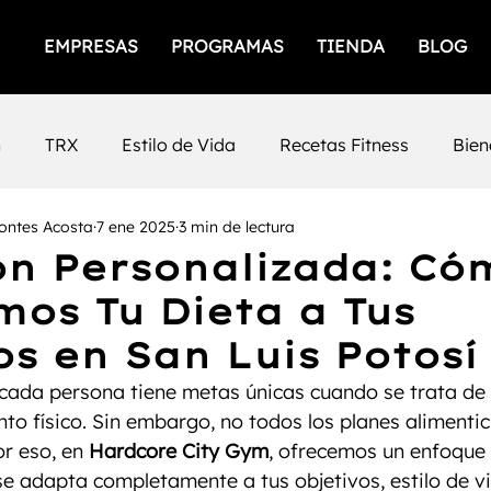
EMPRESAS
PROGRAMAS
TIENDA
BLOG
n
TRX
Estilo de Vida
Recetas Fitness
Bien
ontes Acosta
7 ene 2025
3 min de lectura
icios
Empresas Saludables
Salud Mental
Prod
ón Personalizada: Có
os Tu Dieta a Tus
iento Femenino
Salud
gimnasios
San Luis Po
os en San Luis Potosí
 cada persona tiene metas únicas cuando se trata de 
Mental
Fuerza
Cafeina
Timing
Nutrición
nto físico. Sin embargo, no todos los planes alimentic
r eso, en 
Hardcore City Gym
, ofrecemos un enfoque 
se adapta completamente a tus objetivos, estilo de vi