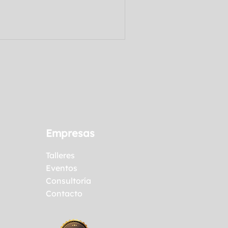
 un entrenamiento de fuerza
y comer con estrategia.
izando recuperación y
ión y logra resultados
 optimizar tu entrenamiento
a efectiva sin caer en el
Empresas
Talleres
Eventos
Consultoría
Contacto