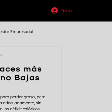
Iniciar sesión
estar Empresarial
uctividad
ta
Haces más
tosi
Halloween
 no Bajas
Anabólicos
 para perder grasa, pero
sa adecuadamente, sin
 los déficit calóricos
Pecho
Chest