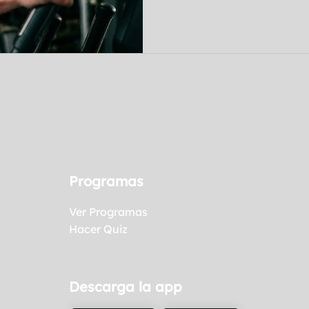
extremos. La clave está en
estructurado, caminar más 
Adaptarse al cuerpo, prior
nutrición, evita la frustrac
sostenibles. Aprende cómo
para perder grasa de maner
exceso.
Programas
Ver Programas
Hacer Quiz
Descarga la app