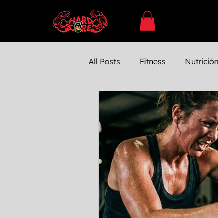
All Posts
Fitness
Nutrició
SUPLEMENTACÓN
Ejerc
Entrenamiento
Entrenam
Farmacología
Bienestar 
Testosterona
Entrenamie