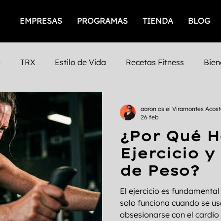
EMPRESAS
PROGRAMAS
TIENDA
BLOG
n
TRX
Estilo de Vida
Recetas Fitness
Bien
icios
Empresas Saludables
Salud Mental
Prod
aaron osiel Viramontes Acos
26 feb
¿Por Qué 
iento Femenino
Salud
gimnasios
San Luis Po
Ejercicio y
de Peso?
Mental
Fuerza
Cafeina
Timing
Nutrición
El ejercicio es fundamental
solo funciona cuando se u
obsesionarse con el cardio o
nto
Entrenamiento Personalizado
Entrenamiento