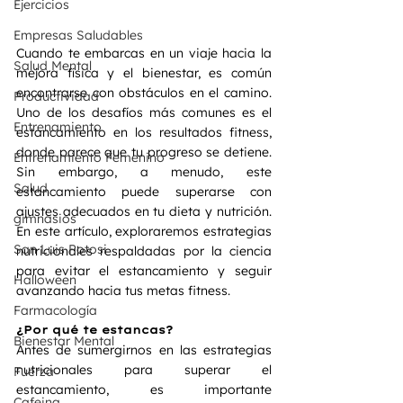
Ejercicios
Empresas Saludables
Cuando te embarcas en un viaje hacia la 
Salud Mental
mejora física y el bienestar, es común 
encontrarse con obstáculos en el camino. 
Productividad
Uno de los desafíos más comunes es el 
Entrenamiento
estancamiento en los resultados fitness, 
donde parece que tu progreso se detiene. 
Entrenamiento Femenino
Sin embargo, a menudo, este 
Salud
estancamiento puede superarse con 
ajustes adecuados en tu dieta y nutrición. 
gimnasios
En este artículo, exploraremos estrategias 
San Luis Potosi
nutricionales respaldadas por la ciencia 
para evitar el estancamiento y seguir 
Halloween
avanzando hacia tus metas fitness.
Farmacología
¿Por qué te estancas?
Bienestar Mental
Antes de sumergirnos en las estrategias 
nutricionales para superar el 
Fuerza
estancamiento, es importante 
Cafeina