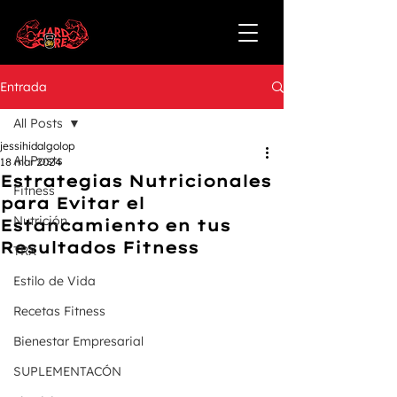
Entrada
All Posts
jessihidalgolop
All Posts
18 mar 2024
Estrategias Nutricionales
Fitness
para Evitar el
Nutrición
Estancamiento en tus
Resultados Fitness
TRX
Estilo de Vida
Recetas Fitness
Bienestar Empresarial
SUPLEMENTACÓN