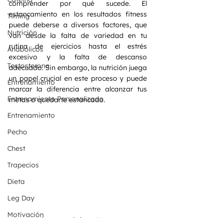
comprender por qué sucede. El 
estancamiento en los resultados fitness 
Timing
puede deberse a diversos factores, que 
Nutrición
van desde la falta de variedad en tu 
rutina de ejercicios hasta el estrés 
Anabólicos
excesivo y la falta de descanso 
Testosterona
adecuado. Sin embargo, la nutrición juega 
un papel crucial en este proceso y puede 
Entrenamiento
marcar la diferencia entre alcanzar tus 
Entrenamiento Personalizado
metas o quedarte estancado.
Entrenamiento
Pecho
Chest
Trapecios
Dieta
Leg Day
Motivación