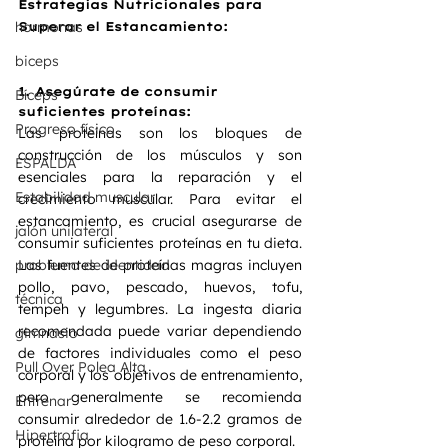
Estrategias Nutricionales para 
hormonas
Superar el Estancamiento:
biceps
1. Asegúrate de consumir 
Bíceps
suficientes proteínas:
Progreso físico
Las proteínas son los bloques de 
construcción de los músculos y son 
ESPALDA
esenciales para la reparación y el 
Estabilidad muscular
crecimiento muscular. Para evitar el 
estancamiento, es crucial asegurarse de 
jalón unilateral
consumir suficientes proteínas en tu dieta. 
problema de identidad
Las fuentes de proteínas magras incluyen 
pollo, pavo, pescado, huevos, tofu, 
técnica
tempeh y legumbres. La ingesta diaria 
recomendada puede variar dependiendo 
gimnasio
de factores individuales como el peso 
Pull Over Polea Alta
corporal y los objetivos de entrenamiento, 
pero generalmente se recomienda 
Entrenar
consumir alrededor de 1.6-2.2 gramos de 
Hipertrofia
proteína por kilogramo de peso corporal.