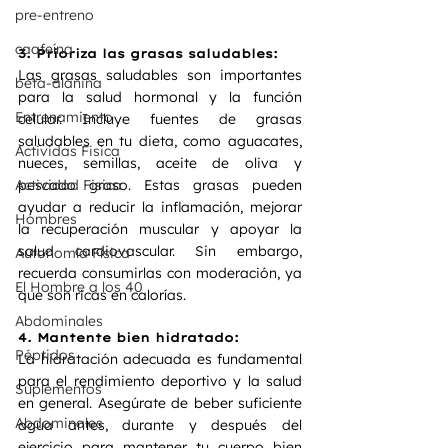
pre-entreno
caafeína
3. Prioriza las grasas saludables:
Las grasas saludables son importantes 
beta-alanina
para la salud hormonal y la función 
Entrenamiento
celular. Incluye fuentes de grasas 
saludables en tu dieta, como aguacates, 
Actividas Fisica
nueces, semillas, aceite de oliva y 
Actividad Fisica
pescado graso. Estas grasas pueden 
ayudar a reducir la inflamación, mejorar 
Hombres
la recuperación muscular y apoyar la 
salud cardiovascular. Sin embargo, 
Autonomía Física
recuerda consumirlas con moderación, ya 
El Hombre a los 40
que son ricas en calorías.
Abdominales
4. Mantente bien hidratado:
Péptidos
La hidratación adecuada es fundamental 
para el rendimiento deportivo y la salud 
Suplementos
en general. Asegúrate de beber suficiente 
Abdominales
agua antes, durante y después del 
ejercicio para mantener tu cuerpo bien 