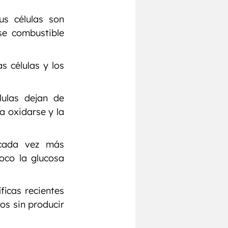
s células son 
e combustible 
 células y los 
ulas dejan de 
 oxidarse y la 
cada vez más 
oco la glucosa 
icas recientes 
s sin producir 