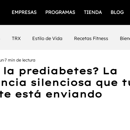
EMPRESAS
PROGRAMAS
TIENDA
BLOG
n
TRX
Estilo de Vida
Recetas Fitness
Bien
jun
7 min de lectura
icios
Empresas Saludables
Salud Mental
Prod
 la prediabetes? La
ncia silenciosa que t
iento Femenino
Salud
gimnasios
San Luis Po
te está enviando
Mental
Fuerza
Cafeina
Timing
Nutrición