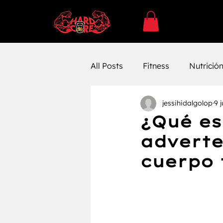
All Posts
Fitness
Nutrició
jessihidalgolop
9 
SUPLEMENTACÓN
Ejerc
¿Qué es
adverte
Entrenamiento
Entrenam
cuerpo 
Farmacología
Bienestar 