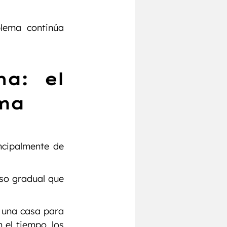
lema continúa 
a: el 
ema
cipalmente de 
so gradual que 
una casa para 
el tiempo, los 