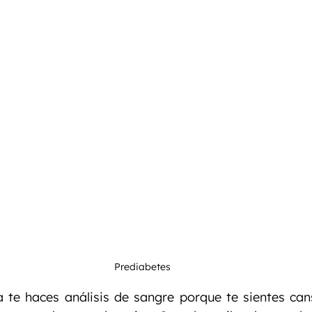
nto
Entrenamiento Personalizado
Entrenamiento
Prediabetes
 te haces análisis de sangre porque te sientes can