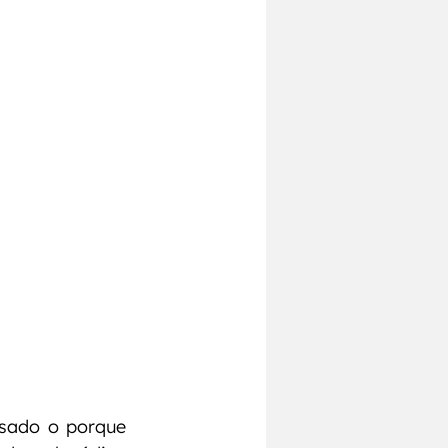
Pecho
Chest
sado o porque 