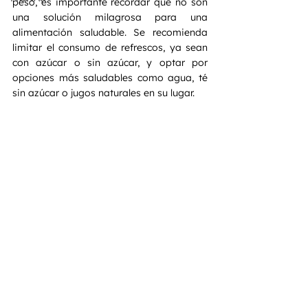
peso, es importante recordar que no son 
una solución milagrosa para una 
alimentación saludable. Se recomienda 
limitar el consumo de refrescos, ya sean 
con azúcar o sin azúcar, y optar por 
opciones más saludables como agua, té 
sin azúcar o jugos naturales en su lugar.
Recuerda que una dieta equilibrada y un 
estilo de vida activo son fundamentales 
para mantener la salud y el bienestar a 
largo plazo. Siempre es importante 