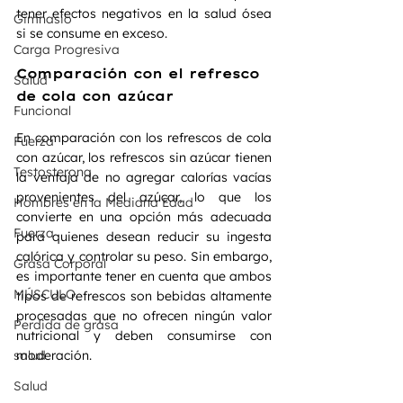
tener efectos negativos en la salud ósea 
Gimnasio
si se consume en exceso.
Carga Progresiva
Comparación con el refresco 
Salud
de cola con azúcar
Funcional
En comparación con los refrescos de cola 
Fuerza
con azúcar, los refrescos sin azúcar tienen 
Testosterona
la ventaja de no agregar calorías vacías 
provenientes del azúcar, lo que los 
Hombres en la Mediana Edad
convierte en una opción más adecuada 
Fuerza
para quienes desean reducir su ingesta 
calórica y controlar su peso. Sin embargo, 
Grasa Corporal
es importante tener en cuenta que ambos 
MÚSCULO
tipos de refrescos son bebidas altamente 
procesadas que no ofrecen ningún valor 
Perdida de grasa
nutricional y deben consumirse con 
salud
moderación.
Salud