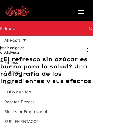
Entrada
All Posts
jessihidalgolop
All Posts
5 may 2024
¿El refresco sin azúcar es
Fitness
bueno para la salud? Una
Nutrición
radiografía de los
ingredientes y sus efectos
TRX
Estilo de Vida
Recetas Fitness
Bienestar Empresarial
SUPLEMENTACÓN