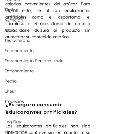
calorías provenientes del azúcar. Para 
Timing
lograr esto, se utilizan edulcorantes 
artificiales como el aspartamo, el 
Nutrición
sucralosa o el acesulfamo de potasio 
Anabólicos
para darle dulzura al producto sin 
aumentar su contenido calórico.
Testosterona
Entrenamiento
Entrenamiento Personalizado
Entrenamiento
Pecho
Chest
Trapecios
¿Es seguro consumir 
Dieta
edulcorantes artificiales?
Leg Day
Los edulcorantes artificiales han sido 
Motivación
objeto de controversia en cuanto a su 