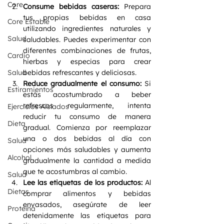
Core
Consume bebidas caseras: 
Prepara 
tus propias bebidas en casa 
Core Estable
utilizando ingredientes naturales y 
Salud
saludables. Puedes experimentar con 
diferentes combinaciones de frutas, 
Cardio
hierbas y especias para crear 
Salud
bebidas refrescantes y deliciosas.
Reduce gradualmente el consumo:
 Si 
Estiramientos
estás acostumbrado a beber 
refrescos regularmente, intenta 
Ejercicios Aislados
reducir tu consumo de manera 
Dieta
gradual. Comienza por reemplazar 
una o dos bebidas al día con 
Salud
opciones más saludables y aumenta 
Alcohol
gradualmente la cantidad a medida 
que te acostumbras al cambio.
Salud
Lee las etiquetas de los productos: 
Al 
Dietas
comprar alimentos y bebidas 
envasados, asegúrate de leer 
Proteína
detenidamente las etiquetas para 