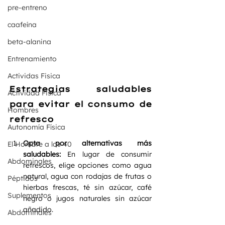
pre-entreno
caafeína
beta-alanina
Entrenamiento
Actividas Fisica
Estrategias saludables 
Actividad Fisica
para evitar el consumo de 
Hombres
refresco
Autonomía Física
Opta por alternativas más 
El Hombre a los 40
saludables:
 En lugar de consumir 
Abdominales
refrescos, elige opciones como agua 
natural, agua con rodajas de frutas o 
Péptidos
hierbas frescas, té sin azúcar, café 
Suplementos
negro o jugos naturales sin azúcar 
añadido.
Abdominales