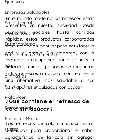
Ejercicios
Empresas Saludables
En el mundo moderno, los refrescos están 
Salud Mental
presentes en nuestra sociedad. Desde 
reuniones sociales hasta comidas 
Productividad
rápidas, estos productos carbonatados 
Entrenamiento
son una opción popular para satisfacer la 
sed y el antojo. Sin embargo, con la 
Entrenamiento Femenino
creciente preocupación por la salud y la 
Salud
nutrición, muchas personas se preguntan 
si los refrescos sin azúcar son realmente 
gimnasios
una alternativa más saludable a sus 
San Luis Potosi
contrapartes endulzadas con azúcar.
Halloween
¿Qué contiene el refresco de 
Farmacología
cola sin azúcar?
Bienestar Mental
Los refrescos de cola sin azúcar están 
Fuerza
diseñados para proporcionar el sabor 
característico de la cola sin agregar 
Cafeina