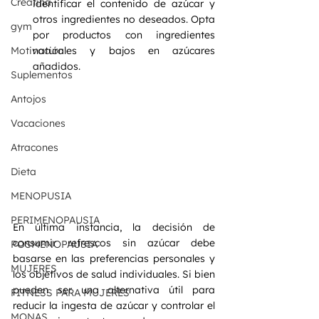
Creatina
identificar el contenido de azúcar y 
otros ingredientes no deseados. Opta 
gym
por productos con ingredientes 
Motivación
naturales y bajos en azúcares 
añadidos.
Suplementos
Antojos
Vacaciones
Atracones
Dieta
MENOPUSIA
PERIMENOPAUSIA
En última instancia, la decisión de 
consumir refrescos sin azúcar debe 
POSMENOPAUSIA
basarse en las preferencias personales y 
MUJERES
los objetivos de salud individuales. Si bien 
pueden ser una alternativa útil para 
FITNESS PARA MUJERES
reducir la ingesta de azúcar y controlar el 
MONAS