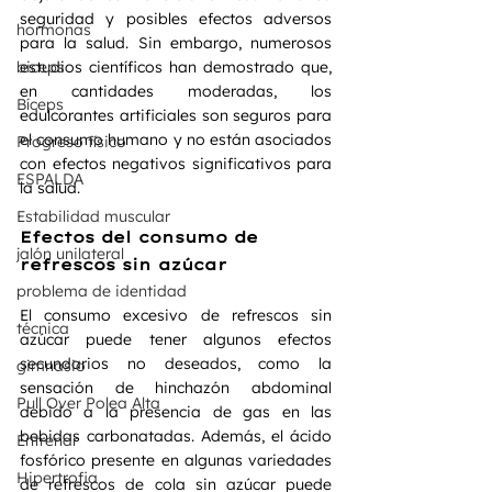
seguridad y posibles efectos adversos 
hormonas
para la salud. Sin embargo, numerosos 
biceps
estudios científicos han demostrado que, 
en cantidades moderadas, los 
Bíceps
edulcorantes artificiales son seguros para 
el consumo humano y no están asociados 
Progreso físico
con efectos negativos significativos para 
ESPALDA
la salud.
Estabilidad muscular
Efectos del consumo de 
jalón unilateral
refrescos sin azúcar
problema de identidad
El consumo excesivo de refrescos sin 
técnica
azúcar puede tener algunos efectos 
secundarios no deseados, como la 
gimnasio
sensación de hinchazón abdominal 
Pull Over Polea Alta
debido a la presencia de gas en las 
bebidas carbonatadas. Además, el ácido 
Entrenar
fosfórico presente en algunas variedades 
Hipertrofia
de refrescos de cola sin azúcar puede 