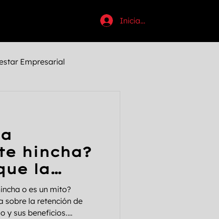
Iniciar sesión
estar Empresarial
uctividad
na
tosi
Halloween
te hincha?
que la
Anabólicos
hincha o es un mito?
o
a sobre la retención de
o y sus beneficios.
Pecho
Chest