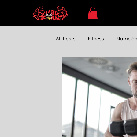
All Posts
Fitness
Nutrició
SUPLEMENTACÓN
Ejerc
Entrenamiento
Entrenam
Farmacología
Bienestar 
Testosterona
Entrenamie