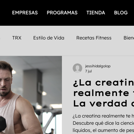
EMPRESAS
PROGRAMAS
TIENDA
BLOG
n
TRX
Estilo de Vida
Recetas Fitness
Bien
icios
Empresas Saludables
Salud Mental
Prod
jessihidalgolop
7 jul
¿La creati
iento Femenino
Salud
gimnasios
San Luis Po
realmente 
La verdad 
Mental
Fuerza
Cafeina
Timing
Nutrición
ciencia ha
¿La creatina realmente te 
descubiert
Descubre qué dice la cienci
líquidos, el aumento de pes
nto
Entrenamiento Personalizado
Entrenamiento