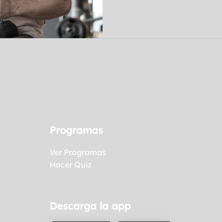
¡Infórmate!
Programas
Ver Programas
Hacer Quiz
Descarga la app