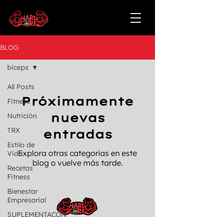
BLOG
biceps
All Posts
Próximamente
Fitness
nuevas
Nutrición
TRX
entradas
Estilo de
Explora otras categorías en este
Vida
blog o vuelve más tarde.
Recetas
Fitness
Bienestar
Empresarial
SUPLEMENTACÓN