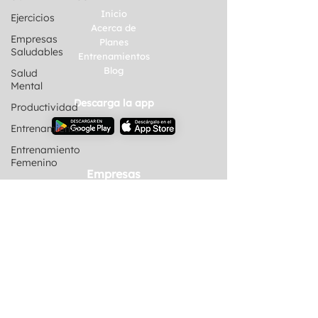
Inicio
Ejercicios
Acerca de
Empresas
Planes
Saludables
Entrenamientos
Blog
Salud
Mental
Descarga la app
Productividad
Entrenamiento
Entrenamiento
Femenino
Empresas
Salud
Talleres
gimnasios
Eventos
Consultoría
San Luis
Potosi
Contacto
Halloween
Farmacología
Bienestar
Mental