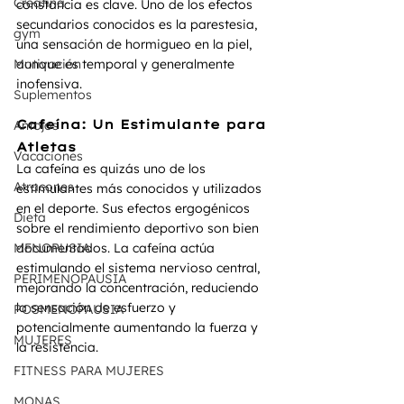
Creatina
constancia es clave. Uno de los efectos 
secundarios conocidos es la parestesia, 
gym
una sensación de hormigueo en la piel, 
Motivación
aunque es temporal y generalmente 
inofensiva.
Suplementos
Cafeína: Un Estimulante para 
Antojos
Atletas 
Vacaciones
La cafeína es quizás uno de los 
Atracones
estimulantes más conocidos y utilizados 
en el deporte. Sus efectos ergogénicos 
Dieta
sobre el rendimiento deportivo son bien 
MENOPUSIA
documentados. La cafeína actúa 
estimulando el sistema nervioso central, 
PERIMENOPAUSIA
mejorando la concentración, reduciendo 
la sensación de esfuerzo y 
POSMENOPAUSIA
potencialmente aumentando la fuerza y 
MUJERES
la resistencia.
FITNESS PARA MUJERES
MONAS