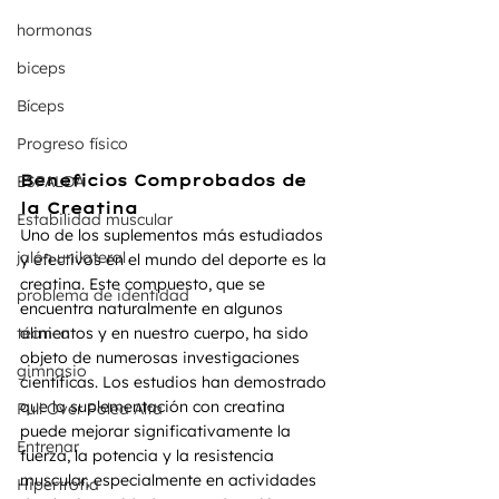
hormonas
biceps
Bíceps
Progreso físico
Beneficios Comprobados de 
ESPALDA
la Creatina 
Estabilidad muscular
Uno de los suplementos más estudiados 
jalón unilateral
y efectivos en el mundo del deporte es la 
creatina. Este compuesto, que se 
problema de identidad
encuentra naturalmente en algunos 
técnica
alimentos y en nuestro cuerpo, ha sido 
objeto de numerosas investigaciones 
gimnasio
científicas. Los estudios han demostrado 
que la suplementación con creatina 
Pull Over Polea Alta
puede mejorar significativamente la 
Entrenar
fuerza, la potencia y la resistencia 
muscular, especialmente en actividades 
Hipertrofia