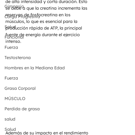
de alta intensidad y corta duración. Esto 
Gimnasio
se debe a que la creatina incrementa las 
reservas de fosfocreatina en los 
Carga Progresiva
músculos, lo que es esencial para la 
Salud
producción rápida de ATP, la principal 
fuente de energía durante el ejercicio 
Funcional
intenso.
Fuerza
Testosterona
Hombres en la Mediana Edad
Fuerza
Grasa Corporal
MÚSCULO
Perdida de grasa
salud
Salud
Además de su impacto en el rendimiento 