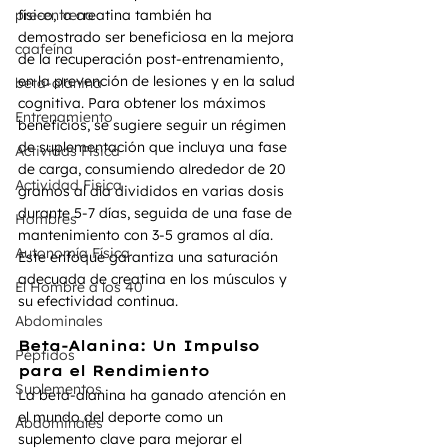
pre-entreno
físico, la creatina también ha 
demostrado ser beneficiosa en la mejora 
caafeína
de la recuperación post-entrenamiento, 
en la prevención de lesiones y en la salud 
beta-alanina
cognitiva. Para obtener los máximos 
Entrenamiento
beneficios, se sugiere seguir un régimen 
de suplementación que incluya una fase 
Actividas Fisica
de carga, consumiendo alrededor de 20 
Actividad Fisica
gramos al día divididos en varias dosis 
durante 5-7 días, seguida de una fase de 
Hombres
mantenimiento con 3-5 gramos al día. 
Autonomía Física
Este enfoque garantiza una saturación 
adecuada de creatina en los músculos y 
El Hombre a los 40
su efectividad continua.
Abdominales
Beta-Alanina: Un Impulso 
Péptidos
para el Rendimiento
Suplementos
La beta-alanina ha ganado atención en 
el mundo del deporte como un 
Abdominales
suplemento clave para mejorar el 