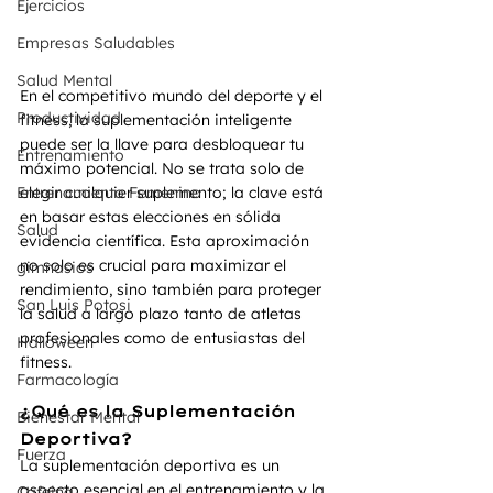
Ejercicios
Empresas Saludables
Salud Mental
En el competitivo mundo del deporte y el 
Productividad
fitness, la suplementación inteligente 
puede ser la llave para desbloquear tu 
Entrenamiento
máximo potencial. No se trata solo de 
Entrenamiento Femenino
elegir cualquier suplemento; la clave está 
en basar estas elecciones en sólida 
Salud
evidencia científica. Esta aproximación 
no solo es crucial para maximizar el 
gimnasios
rendimiento, sino también para proteger 
San Luis Potosi
la salud a largo plazo tanto de atletas 
profesionales como de entusiastas del 
Halloween
fitness. 
Farmacología
¿Qué es la Suplementación 
Bienestar Mental
Deportiva?
Fuerza
La suplementación deportiva es un 
aspecto esencial en el entrenamiento y la 
Cafeina