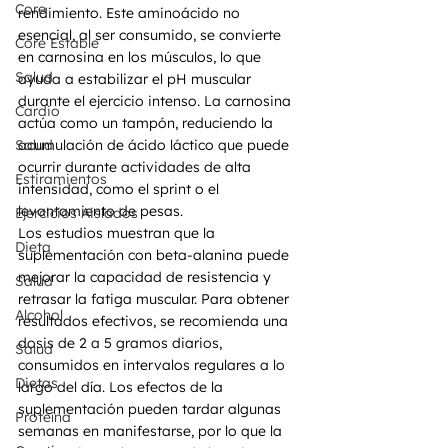
Core
rendimiento. Este aminoácido no 
esencial, al ser consumido, se convierte 
Core Estable
en carnosina en los músculos, lo que 
Salud
ayuda a estabilizar el pH muscular 
durante el ejercicio intenso. La carnosina 
Cardio
actúa como un tampón, reduciendo la 
Salud
acumulación de ácido láctico que puede 
ocurrir durante actividades de alta 
Estiramientos
intensidad, como el sprint o el 
levantamiento de pesas.
Ejercicios Aislados
Los estudios muestran que la 
Dieta
suplementación con beta-alanina puede 
mejorar la capacidad de resistencia y 
Salud
retrasar la fatiga muscular. Para obtener 
Alcohol
resultados efectivos, se recomienda una 
dosis de 2 a 5 gramos diarios, 
Salud
consumidos en intervalos regulares a lo 
Dietas
largo del día. Los efectos de la 
suplementación pueden tardar algunas 
Proteína
semanas en manifestarse, por lo que la 