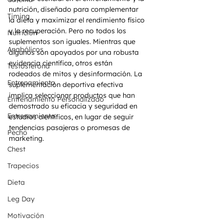
nutrición, diseñado para complementar 
Timing
la dieta y maximizar el rendimiento físico 
y la recuperación. Pero no todos los 
Nutrición
suplementos son iguales. Mientras que 
Anabólicos
algunos son apoyados por una robusta 
evidencia científica, otros están 
Testosterona
rodeados de mitos y desinformación. La 
Entrenamiento
suplementación deportiva efectiva 
implica seleccionar productos que han 
Entrenamiento Personalizado
demostrado su eficacia y seguridad en 
Entrenamiento
estudios científicos, en lugar de seguir 
tendencias pasajeras o promesas de 
Pecho
marketing.
Chest
Trapecios
Dieta
Leg Day
Motivación