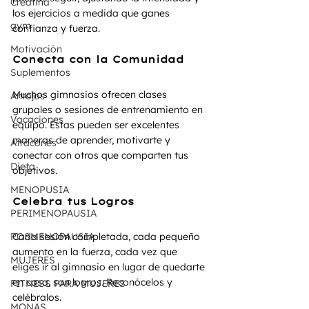
Creatina
los ejercicios a medida que ganes 
gym
confianza y fuerza.
Motivación
Conecta con la Comunidad
Suplementos
Muchos gimnasios ofrecen clases 
Antojos
grupales o sesiones de entrenamiento en 
Vacaciones
equipo. Estas pueden ser excelentes 
maneras de aprender, motivarte y 
Atracones
conectar con otros que comparten tus 
Dieta
objetivos.
MENOPUSIA
Celebra tus Logros
PERIMENOPAUSIA
POSMENOPAUSIA
Cada sesión completada, cada pequeño 
aumento en la fuerza, cada vez que 
MUJERES
eliges ir al gimnasio en lugar de quedarte 
en casa, son logros. Reconócelos y 
FITNESS PARA MUJERES
celébralos.
MONAS