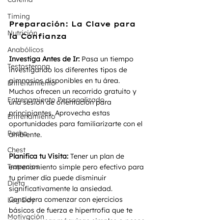
Timing
Preparación: La Clave para 
Nutrición
la Confianza
Anabólicos
Investiga Antes de Ir:
 Pasa un tiempo 
Testosterona
investigando los diferentes tipos de 
gimnasios disponibles en tu área. 
Entrenamiento
Muchos ofrecen un recorrido gratuito y 
Entrenamiento Personalizado
una sesión de orientación para 
principiantes. Aprovecha estas 
Entrenamiento
oportunidades para familiarizarte con el 
Pecho
ambiente.
Chest
Planifica tu Visita:
 Tener un plan de 
Trapecios
entrenamiento simple pero efectivo para 
tu primer día puede disminuir 
Dieta
significativamente la ansiedad. 
Considera comenzar con ejercicios 
Leg Day
básicos de fuerza e hipertrofia que te 
Motivación