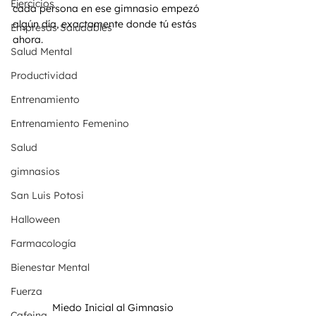
Ejercicios
cada persona en ese gimnasio empezó 
algún día, exactamente donde tú estás 
Empresas Saludables
ahora.
Salud Mental
Productividad
Entrenamiento
Entrenamiento Femenino
Salud
gimnasios
San Luis Potosi
Halloween
Farmacología
Bienestar Mental
Fuerza
Miedo Inicial al Gimnasio
Cafeina