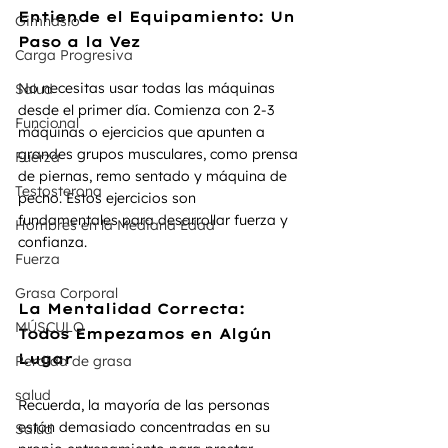
Entiende el Equipamiento: Un 
Gimnasio
Paso a la Vez
Carga Progresiva
No necesitas usar todas las máquinas 
Salud
desde el primer día. Comienza con 2-3 
Funcional
máquinas o ejercicios que apunten a 
grandes grupos musculares, como prensa 
Fuerza
de piernas, remo sentado y máquina de 
Testosterona
pecho. Estos ejercicios son 
fundamentales para desarrollar fuerza y 
Hombres en la Mediana Edad
confianza.
Fuerza
Grasa Corporal
La Mentalidad Correcta: 
MÚSCULO
Todos Empezamos en Algún 
Lugar
Perdida de grasa
salud
Recuerda, la mayoría de las personas 
están demasiado concentradas en su 
Salud