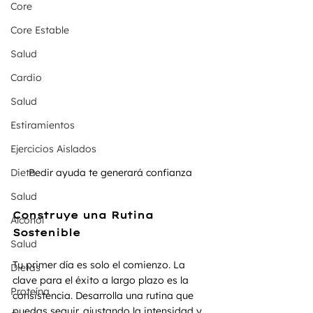
Core
Core Estable
Salud
Cardio
Salud
Estiramientos
Ejercicios Aislados
Dieta
Pedir ayuda te generará confianza 
Salud
Construye una Rutina 
Alcohol
Sostenible
Salud
Tu primer día es solo el comienzo. La 
Dietas
clave para el éxito a largo plazo es la 
Proteína
consistencia. Desarrolla una rutina que 
puedas seguir, ajustando la intensidad y 