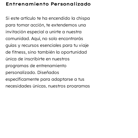
Entrenamiento Personalizado
Si este artículo te ha encendido la chispa 
para tomar acción, te extendemos una 
invitación especial a unirte a nuestra 
comunidad. Aquí, no solo encontrarás 
guías y recursos esenciales para tu viaje 
de fitness, sino también la oportunidad 
única de inscribirte en nuestros 
programas de entrenamiento 
personalizado. Diseñados 
específicamente para adaptarse a tus 
necesidades únicas, nuestros programas 
te ayudarán a perder grasa, ganar masa 
muscular, y alcanzar la mejor versión de ti 
mismo, todo mientras recibes el soporte 
y la motivación de una comunidad que te 
comprende y alienta.
Compartir tus experiencias, logros y 