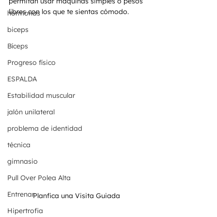
permitan usar máquinas simples o pesos 
libres con los que te sientas cómodo.
hormonas
biceps
Bíceps
Progreso físico
ESPALDA
Estabilidad muscular
jalón unilateral
problema de identidad
técnica
gimnasio
Pull Over Polea Alta
Entrenar
Planfica una Visita Guiada 
Hipertrofia