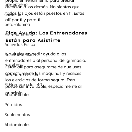
propio entrenamiento para prestar 
pre-entreno
atención a los demás. No sientas que 
todos los ojos están puestos en ti. Estás 
caafeína
allí por ti y para ti.
beta-alanina
Pide Ayuda: Los Entrenadores 
Entrenamiento
Están para Asistirte
Actividas Fisica
No dudes en pedir ayuda a los 
Actividad Fisica
entrenadores o al personal del gimnasio. 
Hombres
Están allí para asegurarse de que uses 
correctamente las máquinas y realices 
Autonomía Física
los ejercicios de forma segura. Esto 
El Hombre a los 40
puede ser invaluable, especialmente al 
principio.
Abdominales
Péptidos
Suplementos
Abdominales