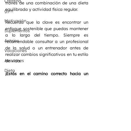
Creatina
través de una combinación de una dieta 
equilibrada y actividad física regular. 
gym
Motivación
Recuerda que la clave es encontrar un 
enfoque sostenible que puedas mantener 
Suplementos
a lo largo del tiempo. Siempre es 
Antojos
recomendable consultar a un profesional 
de la salud o un entrenador antes de 
Vacaciones
realizar cambios significativos en tu estilo 
Atracones
de vida.
Dieta
¡Estás en el camino correcto hacia un 
estilo de vida más saludable y una 
MENOPUSIA
pérdida de peso exitosa!
PERIMENOPAUSIA
POSMENOPAUSIA
MUJERES
FITNESS PARA MUJERES
MONAS