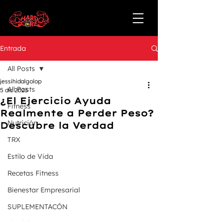
Entrada
All Posts
jessihidalgolop
All Posts
5 dic 2023
¿El Ejercicio Ayuda
Fitness
Realmente a Perder Peso?
Nutrición
Descubre la Verdad
TRX
Estilo de Vida
Recetas Fitness
Bienestar Empresarial
SUPLEMENTACÓN