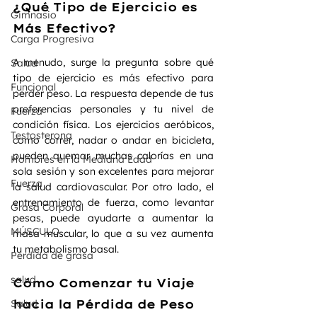
¿Qué Tipo de Ejercicio es 
Gimnasio
Más Efectivo?
Carga Progresiva
A menudo, surge la pregunta sobre qué 
Salud
tipo de ejercicio es más efectivo para 
Funcional
perder peso. La respuesta depende de tus 
preferencias personales y tu nivel de 
Fuerza
condición física. Los ejercicios aeróbicos, 
Testosterona
como correr, nadar o andar en bicicleta, 
pueden quemar muchas calorías en una 
Hombres en la Mediana Edad
sola sesión y son excelentes para mejorar 
Fuerza
la salud cardiovascular. Por otro lado, el 
entrenamiento de fuerza, como levantar 
Grasa Corporal
pesas, puede ayudarte a aumentar la 
MÚSCULO
masa muscular, lo que a su vez aumenta 
tu metabolismo basal.
Perdida de grasa
salud
Cómo Comenzar tu Viaje 
Salud
hacia la Pérdida de Peso