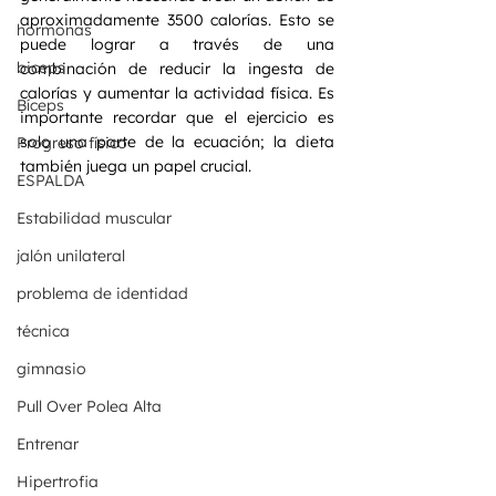
aproximadamente 3500 calorías. Esto se 
hormonas
puede lograr a través de una 
biceps
combinación de reducir la ingesta de 
calorías y aumentar la actividad física. Es 
Bíceps
importante recordar que el ejercicio es 
solo una parte de la ecuación; la dieta 
Progreso físico
también juega un papel crucial.
ESPALDA
Estabilidad muscular
jalón unilateral
problema de identidad
técnica
gimnasio
Pull Over Polea Alta
Entrenar
Hipertrofia