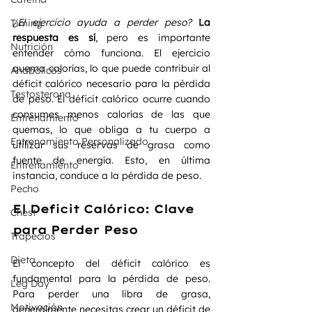
¿El ejercicio ayuda a perder peso?
La 
Timing
respuesta es sí
, pero es importante 
Nutrición
entender cómo funciona. El ejercicio 
quema calorías, lo que puede contribuir al 
Anabólicos
déficit calórico necesario para la pérdida 
Testosterona
de peso. El déficit calórico ocurre cuando 
consumes menos calorías de las que 
Entrenamiento
quemas, lo que obliga a tu cuerpo a 
Entrenamiento Personalizado
utilizar sus reservas de grasa como 
fuente de energía. Esto, en última 
Entrenamiento
instancia, conduce a la pérdida de peso.
Pecho
El Deficit Calórico: Clave 
Chest
para Perder Peso
Trapecios
Dieta
El concepto del déficit calórico es 
fundamental para la pérdida de peso. 
Leg Day
Para perder una libra de grasa, 
Motivación
generalmente necesitas crear un déficit de 