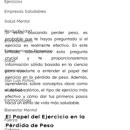
Ejercicios
Empresas Saludables
Salud Mental
Productividad
Si estás buscando perder peso, es 
probable que te hayas preguntado si el 
Entrenamiento
ejercicio es realmente efectivo. En este 
Entrenamiento Femenino
artículo, abordaremos esta pregunta 
crucial y te proporcionaremos 
Salud
información sólida basada en la ciencia 
gimnasios
para ayudarte a entender el papel del 
ejercicio en la pérdida de peso. Además, 
San Luis Potosi
aprenderás sobre conceptos clave como 
el déficit calórico, el tipo de ejercicio más 
Halloween
efectivo y cómo dar tus primeros pasos 
Farmacología
hacia un estilo de vida más saludable.
Bienestar Mental
El Papel del Ejercicio en la 
Fuerza
Pérdida de Peso
Cafeina