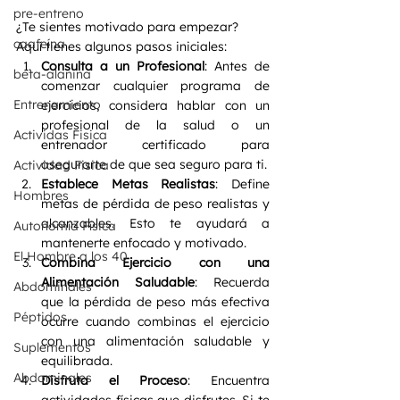
pre-entreno
¿Te sientes motivado para empezar? 
caafeína
Aquí tienes algunos pasos iniciales:
Consulta a un Profesional
: Antes de 
beta-alanina
comenzar cualquier programa de 
Entrenamiento
ejercicios, considera hablar con un 
profesional de la salud o un 
Actividas Fisica
entrenador certificado para 
asegurarte de que sea seguro para ti.
Actividad Fisica
Establece Metas Realistas
: Define 
Hombres
metas de pérdida de peso realistas y 
alcanzables. Esto te ayudará a 
Autonomía Física
mantenerte enfocado y motivado.
El Hombre a los 40
Combina Ejercicio con una 
Alimentación Saludable
: Recuerda 
Abdominales
que la pérdida de peso más efectiva 
Péptidos
ocurre cuando combinas el ejercicio 
con una alimentación saludable y 
Suplementos
equilibrada.
Abdominales
Disfruta el Proceso
: Encuentra 