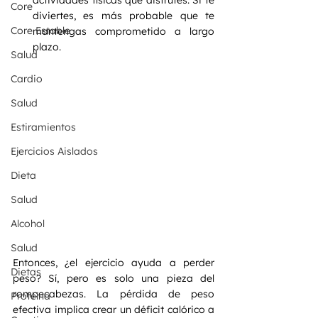
actividades físicas que disfrutes. Si te 
Core
diviertes, es más probable que te 
Core Estable
mantengas comprometido a largo 
plazo.
Salud
Cardio
Salud
Estiramientos
Ejercicios Aislados
Dieta
Salud
Alcohol
Salud
Entonces, ¿el ejercicio ayuda a perder 
Dietas
peso? Sí, pero es solo una pieza del 
rompecabezas. La pérdida de peso 
Proteína
efectiva implica crear un déficit calórico a 