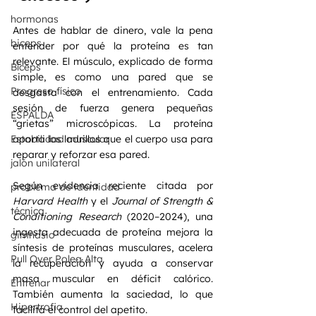
hormonas
Antes de hablar de dinero, vale la pena 
biceps
entender por qué la proteína es tan 
relevante. El músculo, explicado de forma 
Bíceps
simple, es como una pared que se 
Progreso físico
desgasta con el entrenamiento. Cada 
sesión de fuerza genera pequeñas 
ESPALDA
“grietas” microscópicas. La proteína 
Estabilidad muscular
aporta los ladrillos que el cuerpo usa para 
reparar y reforzar esa pared.
jalón unilateral
Según evidencia reciente citada por 
problema de identidad
Harvard Health
 y el 
Journal of Strength & 
técnica
Conditioning Research
 (2020–2024), una 
ingesta adecuada de proteína mejora la 
gimnasio
síntesis de proteínas musculares, acelera 
Pull Over Polea Alta
la recuperación y ayuda a conservar 
masa muscular en déficit calórico. 
Entrenar
También aumenta la saciedad, lo que 
Hipertrofia
facilita el control del apetito.