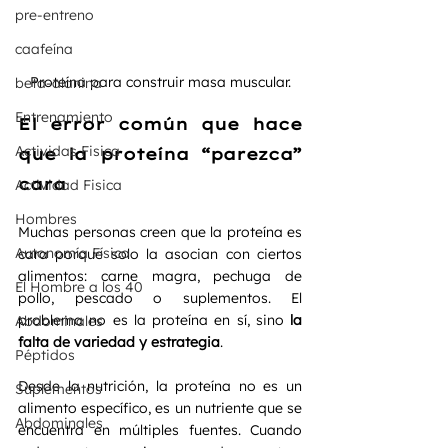
pre-entreno
caafeína
Proteína para construir masa muscular.
beta-alanina
Entrenamiento
El error común que hace 
Actividas Fisica
que la proteína “parezca” 
cara
Actividad Fisica
Hombres
Muchas personas creen que la proteína es 
Autonomía Física
cara porque solo la asocian con ciertos 
alimentos: carne magra, pechuga de 
El Hombre a los 40
pollo, pescado o suplementos. El 
problema no es la proteína en sí, sino 
la 
Abdominales
falta de variedad y estrategia
.
Péptidos
Desde la nutrición, la proteína no es un 
Suplementos
alimento específico, es un nutriente que se 
Abdominales
encuentra en múltiples fuentes. Cuando 