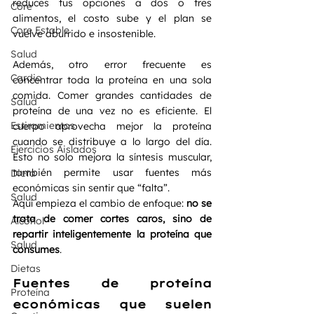
reduces tus opciones a dos o tres 
Core
alimentos, el costo sube y el plan se 
Core Estable
vuelve aburrido e insostenible.
Salud
Además, otro error frecuente es 
Cardio
concentrar toda la proteína en una sola 
comida. Comer grandes cantidades de 
Salud
proteína de una vez no es eficiente. El 
Estiramientos
cuerpo aprovecha mejor la proteína 
cuando se distribuye a lo largo del día. 
Ejercicios Aislados
Esto no solo mejora la síntesis muscular, 
también permite usar fuentes más 
Dieta
económicas sin sentir que “falta”.
Salud
Aquí empieza el cambio de enfoque: 
no se 
trata de comer cortes caros, sino de 
Alcohol
repartir inteligentemente la proteína que 
Salud
consumes
.
Dietas
Fuentes de proteína 
Proteína
económicas que suelen 