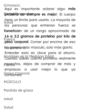
Gimnasio
Aquí es importante aclarar algo: 
más 
Carga Progresiva
proteína no siempre es mejor
. El cuerpo 
tiene un límite para usarla. La mayoría de 
Salud
las personas que entrenan fuerza se 
Funcional
benefician de un rango aproximado de 
1.6 a 2.2 gramos de proteína por kilo de 
Fuerza
peso corporal
. Comer por encima de eso 
no genera más músculo, solo más gasto.
Testosterona
Entender esto es clave para el ahorro. 
Hombres en la Mediana Edad
Cuando sabes cuánta proteína realmente 
necesitas, dejas de comprar de más y 
Fuerza
empiezas a usar mejor lo que ya 
Grasa Corporal
consumes.
MÚSCULO
Perdida de grasa
salud
Salud