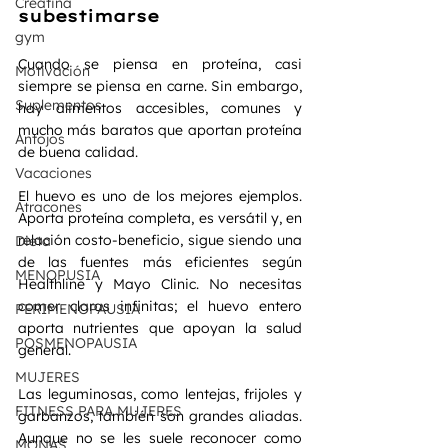
Creatina
subestimarse
gym
Cuando se piensa en proteína, casi 
Motivación
siempre se piensa en carne. Sin embargo, 
Suplementos
hay alimentos accesibles, comunes y 
mucho más baratos que aportan proteína 
Antojos
de buena calidad.
Vacaciones
El huevo es uno de los mejores ejemplos. 
Atracones
Aporta proteína completa, es versátil y, en 
relación costo-beneficio, sigue siendo una 
Dieta
de las fuentes más eficientes según 
MENOPUSIA
Healthline y Mayo Clinic. No necesitas 
comer claras infinitas; el huevo entero 
PERIMENOPAUSIA
aporta nutrientes que apoyan la salud 
POSMENOPAUSIA
general.
MUJERES
Las leguminosas, como lentejas, frijoles y 
FITNESS PARA MUJERES
garbanzos, también son grandes aliadas. 
Aunque no se les suele reconocer como 
MONAS