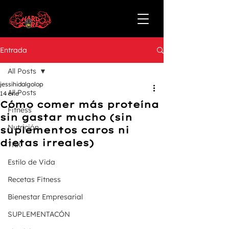
Entrada
All Posts
jessihidalgolop
All Posts
14 ene
Cómo comer más proteína
Fitness
sin gastar mucho (sin
Nutrición
suplementos caros ni
dietas irreales)
TRX
Estilo de Vida
Recetas Fitness
Bienestar Empresarial
SUPLEMENTACÓN