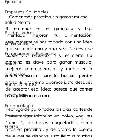
Ejercicios
Empresas Saludables
Comer más proteína sin gastar mucho.
Salud Mental
Si entrenas en el gimnasio y has 
Productividad
intentado mejorar tu alimentación, 
seguramente te has topado con una idea 
Entrenamiento
que se repite una y otra vez: 
“tienes que 
Entrenamiento Femenino
comer más proteína”
. Y sí, es cierto. La 
proteína es clave para ganar músculo, 
Salud
mejorar la recuperación y mantener la 
gimnasios
masa muscular cuando buscas perder 
grasa. El problema aparece justo después 
San Luis Potosi
de aceptar esa idea: 
parece que comer 
Halloween
más proteína es caro
.
Farmacología
Pechuga de pollo todos los días, cortes de 
Bienestar Mental
carne magra, proteína en polvo, yogures 
“fitness”, productos etiquetados como 
Fuerza
altos en proteína… y de pronto la cuenta 
del súper se dispara. Esto lleva a muchas 
Cafeina