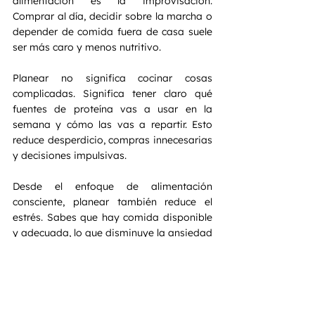
alimentación es la improvisación. 
Comprar al día, decidir sobre la marcha o 
depender de comida fuera de casa suele 
ser más caro y menos nutritivo.
Planear no significa cocinar cosas 
complicadas. Significa tener claro qué 
fuentes de proteína vas a usar en la 
semana y cómo las vas a repartir. Esto 
reduce desperdicio, compras innecesarias 
y decisiones impulsivas.
Desde el enfoque de alimentación 
consciente, planear también reduce el 
estrés. Sabes que hay comida disponible 
y adecuada, lo que disminuye la ansiedad 
y el riesgo de atracones. Un cuerpo 
menos estresado gestiona mejor la 
energía y el apetito.
Aquí se conecta lo económico con lo 
fisiológico: 
cuando reduces el estrés, 