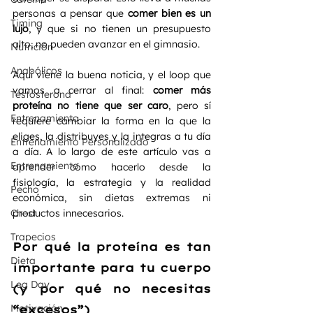
personas a pensar que 
comer bien es un 
Timing
lujo
, y que si no tienen un presupuesto 
alto, no pueden avanzar en el gimnasio.
Nutrición
Anabólicos
Aquí viene la buena noticia, y el loop que 
vamos a cerrar al final: 
comer más 
Testosterona
proteína no tiene que ser caro
, pero sí 
Entrenamiento
requiere cambiar la forma en la que la 
eliges, la distribuyes y la integras a tu día 
Entrenamiento Personalizado
a día. A lo largo de este artículo vas a 
Entrenamiento
aprender cómo hacerlo desde la 
fisiología, la estrategia y la realidad 
Pecho
económica, sin dietas extremas ni 
Chest
productos innecesarios.
Trapecios
Por qué la proteína es tan 
Dieta
importante para tu cuerpo 
Leg Day
(y por qué no necesitas 
Motivación
“excesos”)