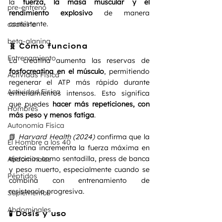
la 
fuerza, la masa muscular y el 
pre-entreno
rendimiento explosivo
 de manera 
consistente.
caafeína
beta-alanina
🧬 Cómo funciona
Entrenamiento
La creatina aumenta las reservas de 
fosfocreatina en el músculo
, permitiendo 
Actividas Fisica
regenerar el ATP más rápido durante 
Actividad Fisica
entrenamientos intensos. Esto significa 
que puedes 
hacer más repeticiones, con 
Hombres
más peso y menos fatiga
.
Autonomía Física
📗 
Harvard Health (2024)
 confirma que la 
El Hombre a los 40
creatina incrementa la fuerza máxima en 
ejercicios como sentadilla, press de banca 
Abdominales
y peso muerto, especialmente cuando se 
Péptidos
combina con entrenamiento de 
resistencia progresiva.
Suplementos
Abdominales
🧪 Dosis y uso