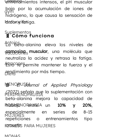
Creatina
entrenamientos intensos, el pH muscular 
baja por la acumulación de iones de 
gym
hidrógeno, lo que causa la sensación de 
Motivación
ardor y fatiga.
Suplementos
🧬 Cómo funciona
Antojos
La beta-alanina eleva los niveles de 
carnosina muscular
, una molécula que 
Vacaciones
neutraliza la acidez y retrasa la fatiga. 
Atracones
Esto te permite mantener la fuerza y el 
rendimiento por más tiempo.
Dieta
MENOPUSIA
📘 
El Journal of Applied Physiology 
(2022)
 señala que la suplementación con 
PERIMENOPAUSIA
beta-alanina mejora la capacidad de 
POSMENOPAUSIA
trabajo entre un 
10% y 20%
, 
especialmente en series de 8–15 
MUJERES
repeticiones o entrenamientos tipo 
crossfit
.
FITNESS PARA MUJERES
MONAS