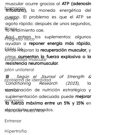
muscular ocurre gracias al 
ATP (adenosín 
hormonas
trifosfato)
, la moneda energética del 
cuerpo. El problema es que el ATP se 
biceps
agota rápido: después de unos segundos, 
Bíceps
tu rendimiento cae.
Aquí entran los suplementos: algunos 
Progreso físico
ayudan a 
reponer energía más rápido
, 
ESPALDA
otros mejoran la 
recuperación muscular
, y 
otros 
aumentan la fuerza explosiva o la 
Estabilidad muscular
resistencia neuromuscular
.
jalón unilateral
📘 
Según el Journal of Strength & 
problema de identidad
Conditioning Research (2023)
, la 
combinación de nutrición estratégica y 
técnica
suplementación adecuada puede 
mejorar 
gimnasio
la fuerza máxima entre un 5% y 15%
 en 
deportistas entrenados.
Pull Over Polea Alta
Entrenar
Hipertrofia