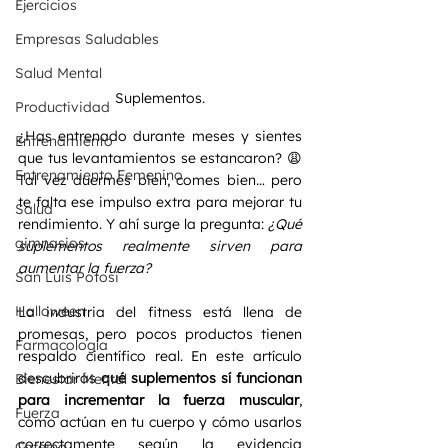
Ejercicios
Empresas Saludables
Salud Mental
Suplementos.
Productividad
¿Has entrenado durante meses y sientes 
Entrenamiento
que tus levantamientos se estancaron? 😩
Entrenamiento Femenino
Tal vez duermes bien, comes bien… pero 
te falta ese impulso extra para mejorar tu 
Salud
rendimiento. Y ahí surge la pregunta: 
¿Qué 
gimnasios
suplementos realmente sirven para 
aumentar la fuerza?
San Luis Potosi
Halloween
La industria del fitness está llena de 
promesas, pero pocos productos tienen 
Farmacología
respaldo científico real. En este artículo 
descubrirás 
qué suplementos sí funcionan 
Bienestar Mental
para incrementar la fuerza muscular
, 
Fuerza
cómo actúan en tu cuerpo y cómo usarlos 
correctamente según la evidencia 
Cafeina