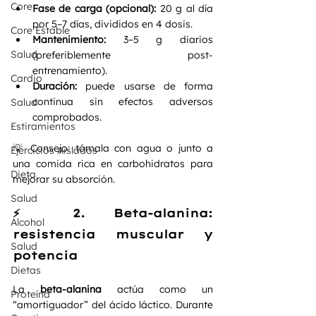
Core
Fase de carga (opcional):
 20 g al día 
por 5–7 días, divididos en 4 dosis.
Core Estable
Mantenimiento:
 3–5 g diarios 
Salud
(preferiblemente post-
entrenamiento).
Cardio
Duración:
 puede usarse de forma 
continua sin efectos adversos 
Salud
comprobados.
Estiramientos
💡 Consejo: tómala con agua o junto a 
Ejercicios Aislados
una comida rica en carbohidratos para 
Dieta
mejorar su absorción.
Salud
⚡ 2. Beta-alanina: 
Alcohol
resistencia muscular y 
Salud
potencia
Dietas
La 
beta-alanina
 actúa como un 
Proteína
“amortiguador” del ácido láctico. Durante 