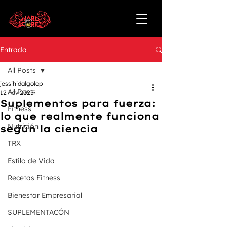
Entrada
All Posts
jessihidalgolop
All Posts
12 nov 2025
Suplementos para fuerza:
Fitness
lo que realmente funciona
Nutrición
según la ciencia
TRX
Estilo de Vida
Recetas Fitness
Bienestar Empresarial
SUPLEMENTACÓN