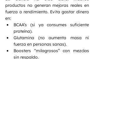
productos no generan mejoras reales en 
fuerza o rendimiento. Evita gastar dinero 
en:
BCAA’s (si ya consumes suficiente 
proteína).
Glutamina (no aumenta masa ni 
fuerza en personas sanas).
Boosters “milagrosos” con mezclas 
sin respaldo.
📉 
Healthline (2024)
 concluye que la 
mayoría de estos productos tienen 
efectos insignificantes
 comparados con 
una buena dieta y entrenamiento 
estructurado.
⚙️ Protocolo práctico: 
cómo combinar los 
suplementos para fuerza