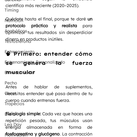
científica más reciente (2020–2025).
Timing
Quédate hasta el final, porque te daré 
un 
Nutrición
protocolo práctico y realista
 para 
Anabólicos
optimizar tus resultados sin desperdiciar 
dinero en productos inútiles.
Testosterona
Entrenamiento
🧠 Primero: entender cómo 
Entrenamiento Personalizado
se genera la fuerza 
muscular
Entrenamiento
Pecho
Antes de hablar de suplementos, 
Chest
necesitas entender qué pasa dentro de tu 
cuerpo cuando entrenas fuerza.
Trapecios
Fisiología simple: 
Cada vez que haces una 
Dieta
repetición pesada, tus músculos usan 
Leg Day
energía almacenada en forma de 
fosfocreatina y glucógeno
. La contracción 
Motivación