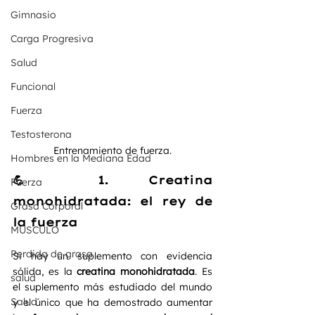
Gimnasio
Carga Progresiva
Salud
Funcional
Fuerza
Testosterona
Entrenamiento de fuerza.
Hombres en la Mediana Edad
💪 1. Creatina 
Fuerza
monohidratada: el rey de 
Grasa Corporal
la fuerza
MÚSCULO
Perdida de grasa
Si hay un suplemento con evidencia 
sólida, es la 
creatina monohidratada
. Es 
salud
el suplemento más estudiado del mundo 
Salud
y el único que ha demostrado aumentar 