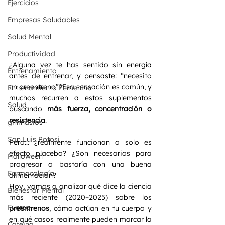
Ejercicios
Empresas Saludables
Salud Mental
Productividad
¿Alguna vez te has sentido sin energía 
Entrenamiento
antes de entrenar, y pensaste: “necesito 
un preentreno”?Esa sensación es común, y 
Entrenamiento Femenino
muchos recurren a estos suplementos 
Salud
buscando 
más fuerza, concentración o 
resistencia
.
gimnasios
San Luis Potosi
Pero… ¿realmente funcionan o solo es 
efecto placebo? ¿Son necesarios para 
Halloween
progresar o bastaría con una buena 
Farmacología
alimentación?
Hoy, vamos a analizar qué dice la ciencia 
Bienestar Mental
más reciente (2020–2025) sobre los 
Fuerza
preentrenos
, cómo actúan en tu cuerpo y 
en qué casos realmente pueden marcar la 
Cafeina