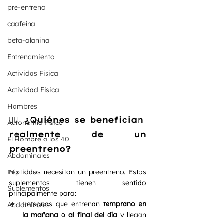
pre-entreno
caafeína
beta-alanina
Entrenamiento
Actividas Fisica
Actividad Fisica
Hombres
🏋️‍♂️ ¿Quiénes se benefician 
Autonomía Física
realmente de un 
El Hombre a los 40
preentreno?
Abdominales
No todos necesitan un preentreno. Estos 
Péptidos
suplementos tienen sentido 
Suplementos
principalmente para:
Personas que entrenan 
temprano en 
Abdominales
la mañana o al final del día
 y llegan 