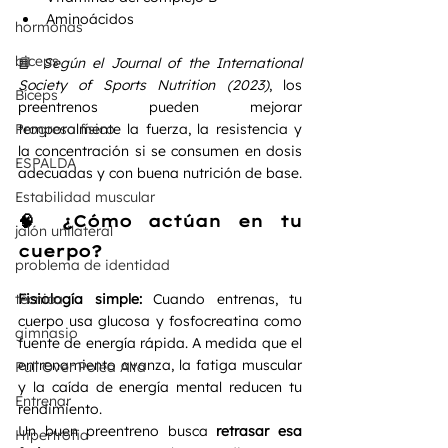
Aminoácidos
hormonas
biceps
📘 
Según el Journal of the International 
Society of Sports Nutrition (2023)
, los 
Bíceps
preentrenos pueden mejorar 
Progreso físico
temporalmente la fuerza, la resistencia y 
la concentración si se consumen en dosis 
ESPALDA
adecuadas y con buena nutrición de base.
Estabilidad muscular
🧠 ¿Cómo actúan en tu 
jalón unilateral
cuerpo?
problema de identidad
técnica
Fisiología simple: 
Cuando entrenas, tu 
cuerpo usa glucosa y fosfocreatina como 
gimnasio
fuente de energía rápida. A medida que el 
entrenamiento avanza, la fatiga muscular 
Pull Over Polea Alta
y la caída de energía mental reducen tu 
Entrenar
rendimiento.
Un buen preentreno busca 
retrasar esa 
Hipertrofia