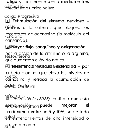
fatiga
 y mantenerte alerta mediante tres 
Gimnasio
mecanismos principales:
Carga Progresiva
1️⃣ 
Estimulación del sistema nervioso
 – 
Salud
gracias a la cafeína, que bloquea los 
receptores de adenosina (la molécula del 
Funcional
cansancio).
Fuerza
2️⃣ 
Mayor flujo sanguíneo y oxigenación
 – 
por la acción de la citrulina o la arginina, 
Testosterona
que aumentan el óxido nítrico.
Hombres en la Mediana Edad
3️⃣ 
Resistencia muscular extendida
 – por 
la beta-alanina, que eleva los niveles de 
Fuerza
carnosina y retrasa la acumulación de 
ácido láctico.
Grasa Corporal
MÚSCULO
📗 
Mayo Clinic (2023)
 confirma que esta 
combinación puede 
mejorar el 
Perdida de grasa
rendimiento entre un 5 y 10%
, sobre todo 
salud
en entrenamientos de alta intensidad o 
fuerza máxima.
Salud