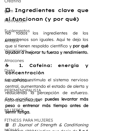
Creatina
💥 Ingredientes clave que 
gym
sí funcionan (y por qué)
Motivación
Suplementos
No todos los ingredientes de los 
preentrenos son iguales. Aquí te dejo los 
Antojos
que sí tienen respaldo científico y 
por qué 
Vacaciones
ayudan a mejorar tu fuerza y rendimiento.
Atracones
☕ 1. Cafeína: energía y 
Dieta
concentración
La cafeína estimula el sistema nervioso 
MENOPUSIA
central, aumentando el estado de alerta y 
PERIMENOPAUSIA
reduciendo la percepción de esfuerzo. 
Esto significa que 
puedes levantar más 
POSMENOPAUSIA
peso o entrenar más tiempo antes de 
MUJERES
sentir fatiga.
FITNESS PARA MUJERES
📘 
El Journal of Strength & Conditioning 
MONAS