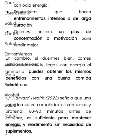
Core
con baja energía.
Deportistas que hacen 
Core Estable
entrenamientos intensos o de larga 
Salud
duración
.
Quienes buscan 
un plus de 
Cardio
concentración o motivación
 para 
Salud
rendir mejor.
Estiramientos
En cambio, si duermes bien, comes 
Ejercicios Aislados
adecuadamente y llegas con energía al 
gimnasio, 
puedes obtener los mismos 
Dieta
beneficios con una buena comida 
preentreno
.
Salud
Alcohol
👉 
Harvard Health (2022)
 señala que una 
comida rica en carbohidratos complejos y 
Salud
proteína, 60–90 minutos antes de 
Dietas
entrenar, 
es suficiente para mantener 
energía y rendimiento sin necesidad de 
Proteína
suplementos
.