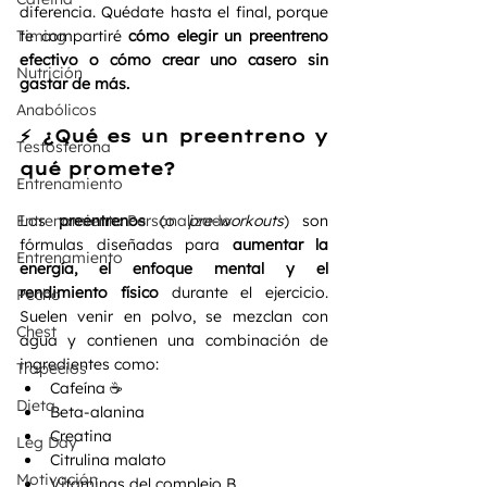
diferencia. Quédate hasta el final, porque 
Timing
te compartiré 
cómo elegir un preentreno 
efectivo o cómo crear uno casero sin 
Nutrición
gastar de más.
Anabólicos
⚡ ¿Qué es un preentreno y 
Testosterona
qué promete?
Entrenamiento
Entrenamiento Personalizado
Los 
preentrenos
 (o 
pre-workouts
) son 
fórmulas diseñadas para 
aumentar la 
Entrenamiento
energía, el enfoque mental y el 
rendimiento físico
 durante el ejercicio. 
Pecho
Suelen venir en polvo, se mezclan con 
Chest
agua y contienen una combinación de 
ingredientes como:
Trapecios
Cafeína ☕
Dieta
Beta-alanina
Creatina
Leg Day
Citrulina malato
Motivación
Vitaminas del complejo B