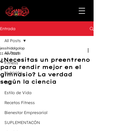
Entrada
All Posts
jessihidalgolop
All Posts
11 nov 2025
¿Necesitas un preentreno
Fitness
para rendir mejor en el
Nutrición
gimnasio? La verdad
según la ciencia
TRX
Estilo de Vida
Recetas Fitness
Bienestar Empresarial
SUPLEMENTACÓN