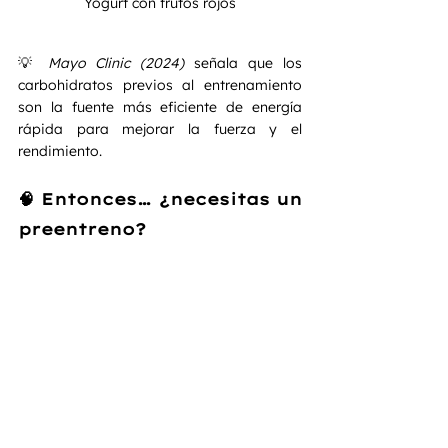
Yogurt con frutos rojos
💡 
Mayo Clinic (2024)
 señala que los 
carbohidratos previos al entrenamiento 
son la fuente más eficiente de energía 
rápida para mejorar la fuerza y el 
rendimiento.
🧠 Entonces… ¿necesitas un 
preentreno?
Depende de tus hábitos y tu nivel de 
entrenamiento. Si duermes bien, comes 
adecuadamente y llegas con energía, 
no 
lo necesitas. 
Pero si entrenas cansado, sin 
enfoque o en horarios exigentes, 
un buen 
preentreno puede darte ese impulso 
extra
 para rendir mejor.