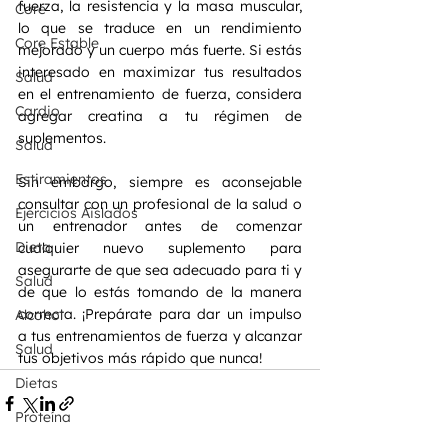
fuerza, la resistencia y la masa muscular, 
Core
lo que se traduce en un rendimiento 
Core Estable
mejorado y un cuerpo más fuerte. Si estás 
interesado en maximizar tus resultados 
Salud
en el entrenamiento de fuerza, considera 
Cardio
agregar creatina a tu régimen de 
suplementos. 
Salud
Estiramientos
Sin embargo, siempre es aconsejable 
consultar con un profesional de la salud o 
Ejercicios Aislados
un entrenador antes de comenzar 
Dieta
cualquier nuevo suplemento para 
asegurarte de que sea adecuado para ti y 
Salud
de que lo estás tomando de la manera 
correcta. ¡Prepárate para dar un impulso 
Alcohol
a tus entrenamientos de fuerza y alcanzar 
Salud
tus objetivos más rápido que nunca!
Dietas
Proteína