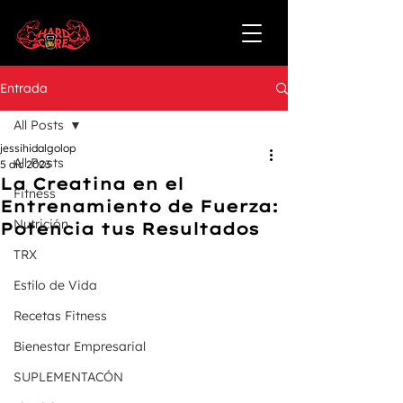
Entrada
All Posts
jessihidalgolop
All Posts
5 dic 2023
La Creatina en el
Fitness
Entrenamiento de Fuerza:
Nutrición
Potencia tus Resultados
TRX
Estilo de Vida
Recetas Fitness
Bienestar Empresarial
SUPLEMENTACÓN