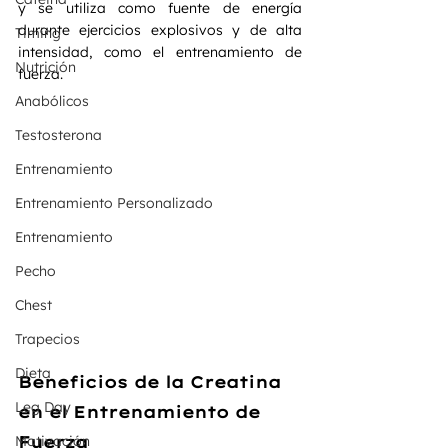
y se utiliza como fuente de energía 
durante ejercicios explosivos y de alta 
Timing
intensidad, como el entrenamiento de 
Nutrición
fuerza.
Anabólicos
Testosterona
Entrenamiento
Entrenamiento Personalizado
Entrenamiento
Pecho
Chest
Trapecios
Dieta
Beneficios de la Creatina 
Leg Day
en el Entrenamiento de 
Motivación
Fuerza