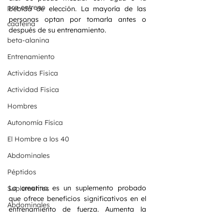
pre-entreno
bebida de elección. La mayoría de las 
personas optan por tomarla antes o 
caafeína
después de su entrenamiento.
beta-alanina
Entrenamiento
Actividas Fisica
Actividad Fisica
Hombres
Autonomía Física
El Hombre a los 40
Abdominales
Péptidos
La creatina es un suplemento probado 
Suplementos
que ofrece beneficios significativos en el 
Abdominales
entrenamiento de fuerza. Aumenta la 