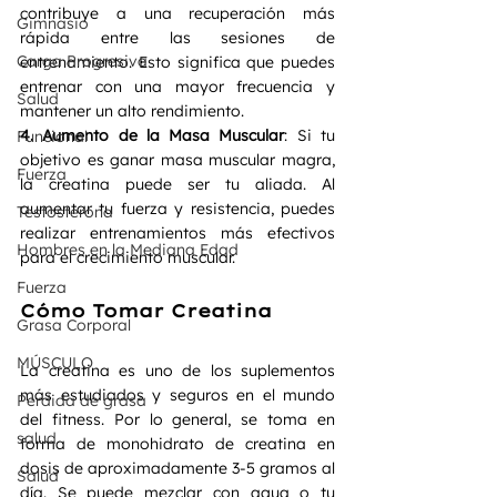
contribuye a una recuperación más 
Gimnasio
rápida entre las sesiones de 
Carga Progresiva
entrenamiento. Esto significa que puedes 
entrenar con una mayor frecuencia y 
Salud
mantener un alto rendimiento.
4. Aumento de la Masa Muscular
: Si tu 
Funcional
objetivo es ganar masa muscular magra, 
Fuerza
la creatina puede ser tu aliada. Al 
aumentar tu fuerza y ​​resistencia, puedes 
Testosterona
realizar entrenamientos más efectivos 
Hombres en la Mediana Edad
para el crecimiento muscular.
Fuerza
Cómo Tomar Creatina
Grasa Corporal
MÚSCULO
La creatina es uno de los suplementos 
más estudiados y seguros en el mundo 
Perdida de grasa
del fitness. Por lo general, se toma en 
salud
forma de monohidrato de creatina en 
dosis de aproximadamente 3-5 gramos al 
Salud
día. Se puede mezclar con agua o tu 