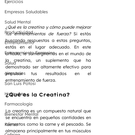
Ejercicios
Empresas Saludables
Salud Mental
¿Qué es la creatina y cómo puede mejorar 
Productividad
tus entrenamientos de fuerza?
 Si estás 
buscando respuestas a estas preguntas, 
Entrenamiento
estás en el lugar adecuado. En este 
Entrenamiento Femenino
artículo, te sumergiremos en el mundo de 
la creatina, un suplemento que ha 
Salud
demostrado ser altamente efectivo para 
gimnasios
impulsar tus resultados en el 
entrenamiento de fuerza.
San Luis Potosi
Halloween
¿Qué es la Creatina?
Farmacología
La creatina es un compuesto natural que 
Bienestar Mental
se encuentra en pequeñas cantidades en 
alimentos como la carne y el pescado. Se 
Fuerza
almacena principalmente en tus músculos 
Cafeina