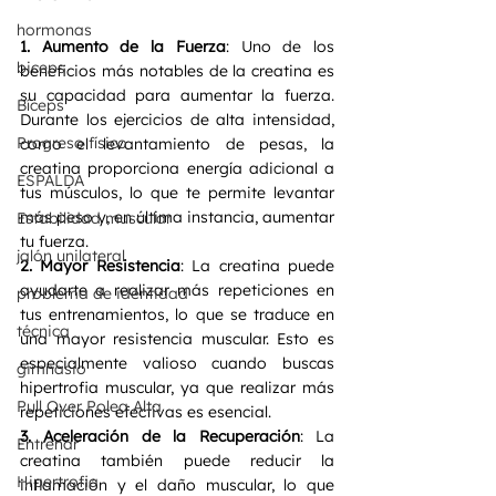
hormonas
1. Aumento de la Fuerza
: Uno de los 
biceps
beneficios más notables de la creatina es 
su capacidad para aumentar la fuerza. 
Bíceps
Durante los ejercicios de alta intensidad, 
Progreso físico
como el levantamiento de pesas, la 
creatina proporciona energía adicional a 
ESPALDA
tus músculos, lo que te permite levantar 
más peso y, en última instancia, aumentar 
Estabilidad muscular
tu fuerza.
jalón unilateral
2. Mayor Resistencia
: La creatina puede 
ayudarte a realizar más repeticiones en 
problema de identidad
tus entrenamientos, lo que se traduce en 
técnica
una mayor resistencia muscular. Esto es 
especialmente valioso cuando buscas 
gimnasio
hipertrofia muscular, ya que realizar más 
Pull Over Polea Alta
repeticiones efectivas es esencial.
3. Aceleración de la Recuperación
: La 
Entrenar
creatina también puede reducir la 
Hipertrofia
inflamación y el daño muscular, lo que 