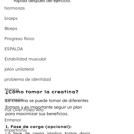
rápida después del ejercicio.
hormonas
biceps
Bíceps
Progreso físico
ESPALDA
Estabilidad muscular
jalón unilateral
problema de identidad
técnica
¿Cómo tomar la creatina?
gimnasio
La creatina se puede tomar de diferentes 
formas y es importante seguir un plan 
Pull Over Polea Alta
para maximizar sus beneficios.
Entrenar
1. Fase de carga (opcional):
Hipertrofia
La fase de carga implica tomar dosis 