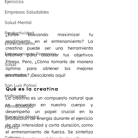
Ejercicios
Empresas Saludables
Salud Mental
Productividad
¿Estás buscando maximizar tu 
rendimiento en el entrenamiento? La 
Entrenamiento
creatina puede ser una herramienta 
Entrenamiento Femenino
efectiva para alcanzar tus objetivos 
fitness. Pero, ¿Cómo tomarla de manera 
Salud
óptima para obtener los mejores 
gimnasios
resultados? ¡Descúbrelo aquí!
San Luis Potosi
Qué es la creatina
Halloween
La creatina es un compuesto natural que 
se encuentra en nuestro cuerpo y 
Farmacología
desempeña un papel crucial en la 
Bienestar Mental
producción de energía durante el ejercicio 
de alta intensidad y corta duración, como 
Fuerza
el entrenamiento de fuerza. Se sintetiza 
Cafeina