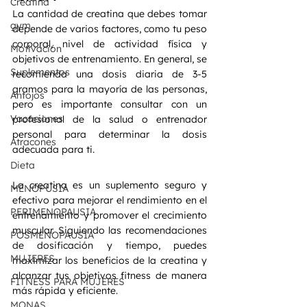
Creatina
La cantidad de creatina que debes tomar 
gym
depende de varios factores, como tu peso 
corporal, nivel de actividad física y 
Motivación
objetivos de entrenamiento. En general, se 
Suplementos
recomienda una dosis diaria de 3-5 
gramos para la mayoría de las personas, 
Antojos
pero es importante consultar con un 
Vacaciones
profesional de la salud o entrenador 
personal para determinar la dosis 
Atracones
adecuada para ti.
Dieta
La creatina es un suplemento seguro y 
MENOPUSIA
efectivo para mejorar el rendimiento en el 
PERIMENOPAUSIA
entrenamiento y promover el crecimiento 
muscular. Siguiendo las recomendaciones 
POSMENOPAUSIA
de dosificación y tiempo, puedes 
MUJERES
maximizar los beneficios de la creatina y 
alcanzar tus objetivos fitness de manera 
FITNESS PARA MUJERES
más rápida y eficiente.
MONAS