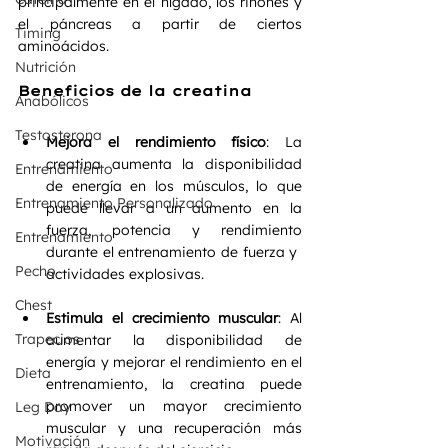
principalmente en el hígado, los riñones y 
el páncreas a partir de ciertos 
Timing
aminoácidos.
Nutrición
Beneficios de la creatina
Anabólicos
Testosterona
Mejora el rendimiento físico
: La 
creatina aumenta la disponibilidad 
Entrenamiento
de energía en los músculos, lo que 
Entrenamiento Personalizado
puede llevar a un aumento en la 
fuerza, potencia y ​​rendimiento 
Entrenamiento
durante el entrenamiento de fuerza y ​​
Pecho
actividades explosivas.
Chest
Estimula el crecimiento muscular
: Al 
Trapecios
aumentar la disponibilidad de 
energía y mejorar el rendimiento en el 
Dieta
entrenamiento, la creatina puede 
promover un mayor crecimiento 
Leg Day
muscular y una recuperación más 
Motivación