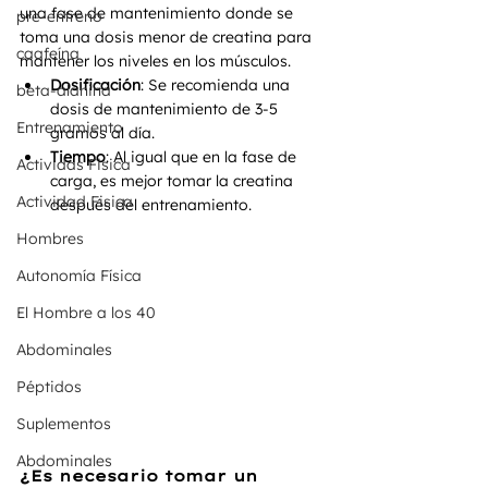
una fase de mantenimiento donde se 
pre-entreno
toma una dosis menor de creatina para 
caafeína
mantener los niveles en los músculos.
Dosificación
: Se recomienda una 
beta-alanina
dosis de mantenimiento de 3-5 
Entrenamiento
gramos al día.
Tiempo
: Al igual que en la fase de 
Actividas Fisica
carga, es mejor tomar la creatina 
Actividad Fisica
después del entrenamiento.
Hombres
Autonomía Física
El Hombre a los 40
Abdominales
Péptidos
Suplementos
Abdominales
¿Es necesario tomar un 