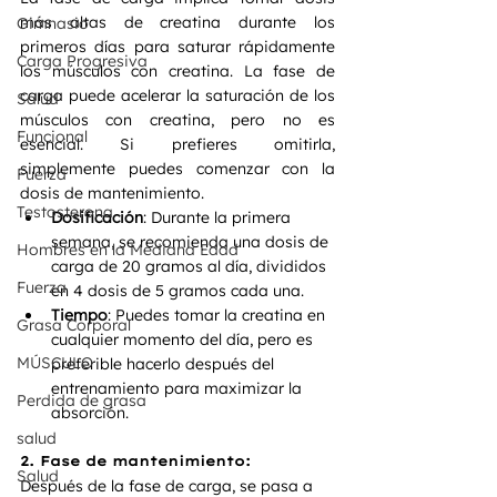
más altas de creatina durante los 
Gimnasio
primeros días para saturar rápidamente 
Carga Progresiva
los músculos con creatina. La fase de 
carga puede acelerar la saturación de los 
Salud
músculos con creatina, pero no es 
Funcional
esencial. Si prefieres omitirla, 
simplemente puedes comenzar con la 
Fuerza
dosis de mantenimiento.
Testosterona
Dosificación
: Durante la primera 
semana, se recomienda una dosis de 
Hombres en la Mediana Edad
carga de 20 gramos al día, divididos 
Fuerza
en 4 dosis de 5 gramos cada una.
Tiempo
: Puedes tomar la creatina en 
Grasa Corporal
cualquier momento del día, pero es 
MÚSCULO
preferible hacerlo después del 
entrenamiento para maximizar la 
Perdida de grasa
absorción.
salud
2. Fase de mantenimiento:
Salud
Después de la fase de carga, se pasa a 