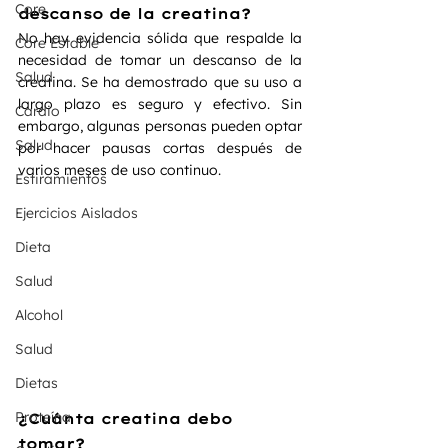
Core
descanso de la creatina?
No hay evidencia sólida que respalde la 
Core Estable
necesidad de tomar un descanso de la 
Salud
creatina. Se ha demostrado que su uso a 
largo plazo es seguro y efectivo. Sin 
Cardio
embargo, algunas personas pueden optar 
Salud
por hacer pausas cortas después de 
varios meses de uso continuo.
Estiramientos
Ejercicios Aislados
Dieta
Salud
Alcohol
Salud
Dietas
Proteína
¿Cuánta creatina debo 
tomar?