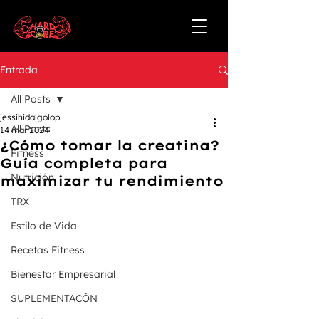
Entrada
All Posts
jessihidalgolop
All Posts
14 mar 2024
¿Cómo tomar la creatina?
Fitness
Guía completa para
Nutrición
maximizar tu rendimiento
TRX
Estilo de Vida
Recetas Fitness
Bienestar Empresarial
SUPLEMENTACÓN