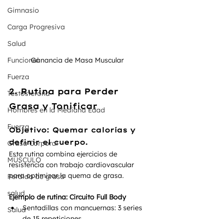
Gimnasio
Carga Progresiva
Salud
Funcional
Ganancia de Masa Muscular 
Fuerza
2. Rutina para Perder 
Testosterona
Grasa y Tonificar
Hombres en la Mediana Edad
Fuerza
Objetivo:
 Quemar calorías y 
definir el cuerpo.
Grasa Corporal
Esta rutina combina ejercicios de 
MÚSCULO
resistencia con trabajo cardiovascular 
para optimizar la quema de grasa.
Perdida de grasa
salud
Ejemplo de rutina: Circuito Full Body
Sentadillas con mancuernas: 3 series 
Salud
de 15 repeticiones.