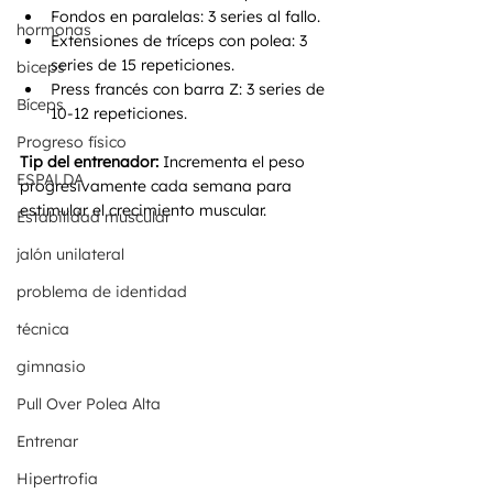
Fondos en paralelas: 3 series al fallo.
hormonas
Extensiones de tríceps con polea: 3 
series de 15 repeticiones.
biceps
Press francés con barra Z: 3 series de 
Bíceps
10-12 repeticiones.
Progreso físico
Tip del entrenador:
 Incrementa el peso 
ESPALDA
progresivamente cada semana para 
estimular el crecimiento muscular.
Estabilidad muscular
jalón unilateral
problema de identidad
técnica
gimnasio
Pull Over Polea Alta
Entrenar
Hipertrofia