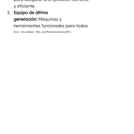
y eficiente.
Equipo de última 
generación:
 Máquinas y 
herramientas funcionales para todos 
los niveles de entrenamiento.
Ambiente motivador:
 Una 
comunidad que te inspira a dar lo 
mejor de ti en cada sesión.
Programas personalizados:
 Planes 
de entrenamiento y nutrición 
ajustados a tus objetivos.
Comienza Hoy Tu 
Transformación
¿Listo para empezar a entrenar de 
manera efectiva? Visítanos en Hardcore 
City Gym en San Luis Potosí y descubre 
cómo nuestras rutinas pueden ayudarte 