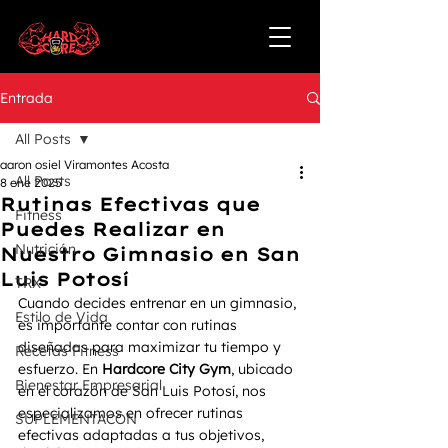
Entrada
All Posts
aaron osiel Viramontes Acosta
All Posts
8 ene 2025
Rutinas Efectivas que
Fitness
Puedes Realizar en
Nutrición
Nuestro Gimnasio en San
Luis Potosí
TRX
Cuando decides entrenar en un gimnasio, 
Estilo de Vida
es importante contar con rutinas 
diseñadas para maximizar tu tiempo y 
Recetas Fitness
esfuerzo. En 
Hardcore City Gym
, ubicado 
Bienestar Empresarial
en el corazón de San Luis Potosí, nos 
especializamos en ofrecer rutinas 
SUPLEMENTACÓN
efectivas adaptadas a tus objetivos, 