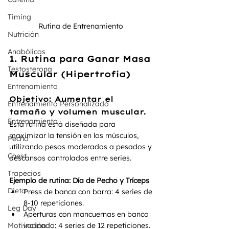
Timing
Rutina de Entrenamiento 
Nutrición
Anabólicos
1. Rutina para Ganar Masa 
Testosterona
Muscular (Hipertrofia)
Entrenamiento
Objetivo:
 Aumentar el 
Entrenamiento Personalizado
tamaño y volumen muscular.
Entrenamiento
Esta rutina está diseñada para 
maximizar la tensión en los músculos, 
Pecho
utilizando pesos moderados a pesados y 
Chest
descansos controlados entre series.
Trapecios
Ejemplo de rutina: Día de Pecho y Tríceps
Dieta
Press de banca con barra: 4 series de 
8-10 repeticiones.
Leg Day
Aperturas con mancuernas en banco 
Motivación
inclinado: 4 series de 12 repeticiones.