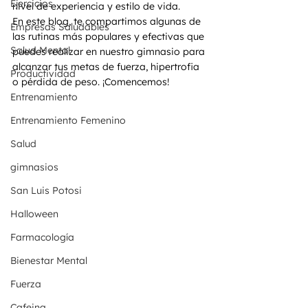
Ejercicios
nivel de experiencia y estilo de vida.
En este blog, te compartimos algunas de 
Empresas Saludables
las rutinas más populares y efectivas que 
Salud Mental
puedes realizar en nuestro gimnasio para 
alcanzar tus metas de fuerza, hipertrofia 
Productividad
o pérdida de peso. ¡Comencemos!
Entrenamiento
Entrenamiento Femenino
Salud
gimnasios
San Luis Potosi
Halloween
Farmacología
Bienestar Mental
Fuerza
Cafeina