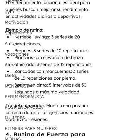
Creatina
El entrenamiento funcional es ideal para 
quienes buscan mejorar su rendimiento 
gym
en actividades diarias o deportivas.
Motivación
Ejemplo de rutina:
Suplementos
Kettlebell swings: 3 series de 20 
Antojos
repeticiones.
Burpees: 3 series de 10 repeticiones.
Vacaciones
Planchas con elevación de brazo 
alternado: 3 series de 12 repeticiones.
Atracones
Zancadas con mancuernas: 3 series 
Dieta
de 15 repeticiones por pierna.
Sprints en cinta: 5 intervalos de 30 
MENOPUSIA
segundos a máxima velocidad.
PERIMENOPAUSIA
Tip del entrenador:
 Mantén una postura 
POSMENOPAUSIA
correcta durante los ejercicios funcionales 
MUJERES
para evitar lesiones.
FITNESS PARA MUJERES
4. Rutina de Fuerza para 
MONAS