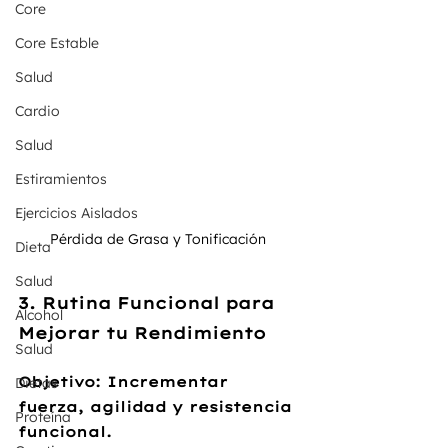
Core
Core Estable
Salud
Cardio
Salud
Estiramientos
Ejercicios Aislados
Pérdida de Grasa y Tonificación 
Dieta
Salud
3. Rutina Funcional para 
Alcohol
Mejorar tu Rendimiento
Salud
Objetivo:
 Incrementar 
Dietas
fuerza, agilidad y resistencia 
Proteína
funcional.