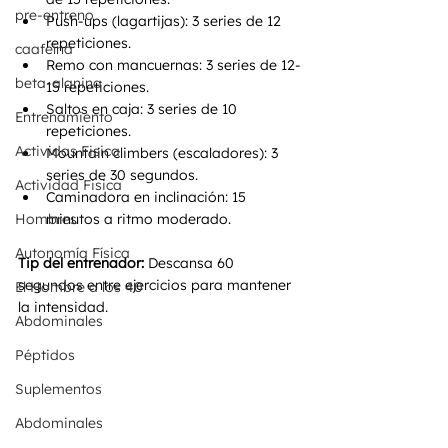
pre-entreno
Push-ups (lagartijas): 3 series de 12 
repeticiones.
caafeína
Remo con mancuernas: 3 series de 12-
beta-alanina
15 repeticiones.
Saltos en caja: 3 series de 10 
Entrenamiento
repeticiones.
Actividas Fisica
Mountain climbers (escaladores): 3 
series de 30 segundos.
Actividad Fisica
Caminadora en inclinación: 15 
Hombres
minutos a ritmo moderado.
Autonomía Física
Tip del entrenador:
 Descansa 60 
segundos entre ejercicios para mantener 
El Hombre a los 40
la intensidad.
Abdominales
Péptidos
Suplementos
Abdominales