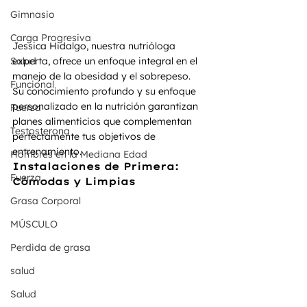
Gimnasio
Carga Progresiva
Jessica Hidalgo, nuestra nutrióloga 
Salud
experta, ofrece un enfoque integral en el 
manejo de la obesidad y el sobrepeso. 
Funcional
Su conocimiento profundo y su enfoque 
personalizado en la nutrición garantizan 
Fuerza
planes alimenticios que complementan 
Testosterona
perfectamente tus objetivos de 
entrenamiento.
Hombres en la Mediana Edad
Instalaciones de Primera: 
Fuerza
Cómodas y Limpias
Grasa Corporal
MÚSCULO
Perdida de grasa
salud
Salud