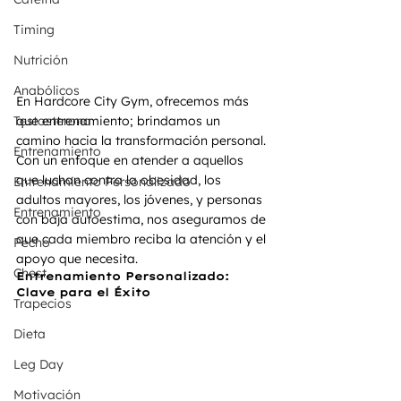
Timing
Nutrición
Anabólicos
En Hardcore City Gym, ofrecemos más 
que entrenamiento; brindamos un 
Testosterona
camino hacia la transformación personal. 
Entrenamiento
Con un enfoque en atender a aquellos 
que luchan contra la obesidad, los 
Entrenamiento Personalizado
adultos mayores, los jóvenes, y personas 
Entrenamiento
con baja autoestima, nos aseguramos de 
que cada miembro reciba la atención y el 
Pecho
apoyo que necesita.
Chest
Entrenamiento Personalizado: 
Clave para el Éxito
Trapecios
Dieta
Leg Day
Motivación