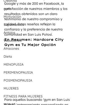
Creatina
Google y más de 200 en Facebook, la 
gym
satisfacción de nuestros miembros y los 
resultados obtenidos son un claro 
Motivación
testimonio de nuestro compromiso y 
calidad. Estas reseñas reflejan la 
Suplementos
confianza y la preferencia de nuestra 
Antojos
comunidad en San Luis Potosí.
En Resumen: Hardcore City 
Vacaciones
Gym es Tu Mejor Opción
Atracones
Dieta
MENOPUSIA
PERIMENOPAUSIA
POSMENOPAUSIA
MUJERES
FITNESS PARA MUJERES
Para aquellos buscando 'gym en San Luis 
MONAS
Potosí', 'entrenamiento personalizado en 