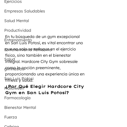
Ejercicios
Empresas Saludables
Salud Mental
Productividad
En tu búsqueda de un gym excepcional 
Entrenamiento
en San Luis Potosí, es vital encontrar uno 
que no solo se enfoque en el ejercicio 
Entrenamiento Femenino
físico, sino también en el bienestar 
Salud
integral. Hardcore City Gym sobresale 
como la opción preeminente, 
gimnasios
proporcionando una experiencia única en 
San Luis Potosi
fitness y salud.
¿Por Qué Elegir Hardcore City 
Halloween
Gym en San Luis Potosí?
Farmacología
Bienestar Mental
Fuerza
Cafeina