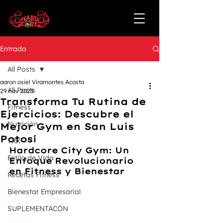
Entrada
All Posts
aaron osiel Viramontes Acosta
All Posts
29 nov 2023
Transforma Tu Rutina de
Fitness
Ejercicios: Descubre el
Nutrición
Mejor Gym en San Luis
Potosí
TRX
Hardcore City Gym: Un 
Estilo de Vida
Enfoque Revolucionario 
en Fitness y Bienestar
Recetas Fitness
Bienestar Empresarial
SUPLEMENTACÓN