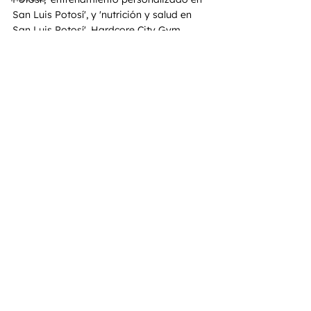
San Luis Potosí', y 'nutrición y salud en 
San Luis Potosí', Hardcore City Gym 
ofrece una experiencia sin igual. Nuestro 
enfoque en el bienestar integral y una 
comunidad solidaria nos posiciona como 
líderes en el mundo del fitness en San 
Luis Potosí.
Ver todo
Entradas recientes