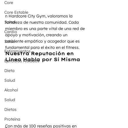
Core
Core Estable
n Hardcore City Gym, valoramos la 
Salud
fortaleza de nuestra comunidad. Cada 
miembro es una parte vital de una red de 
Cardio
apoyo y motivación, creando un 
ambiente empático y acogedor que es 
Salud
fundamental para el éxito en el fitness.
Estiramientos
Nuestra Reputación en 
Línea Habla por Sí Misma
Ejercicios Aislados
Dieta
Salud
Alcohol
Salud
Dietas
Proteína
Con más de 100 reseñas positivas en 