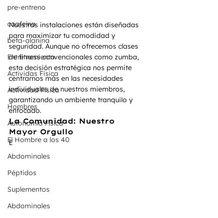
pre-entreno
caafeína
Nuestras instalaciones están diseñadas 
para maximizar tu comodidad y 
beta-alanina
seguridad. Aunque no ofrecemos clases 
de fitness convencionales como zumba, 
Entrenamiento
esta decisión estratégica nos permite 
Actividas Fisica
centrarnos más en las necesidades 
individuales de nuestros miembros, 
Actividad Fisica
garantizando un ambiente tranquilo y 
Hombres
enfocado.
La Comunidad: Nuestro 
Autonomía Física
Mayor Orgullo
El Hombre a los 40
E
Abdominales
Péptidos
Suplementos
Abdominales