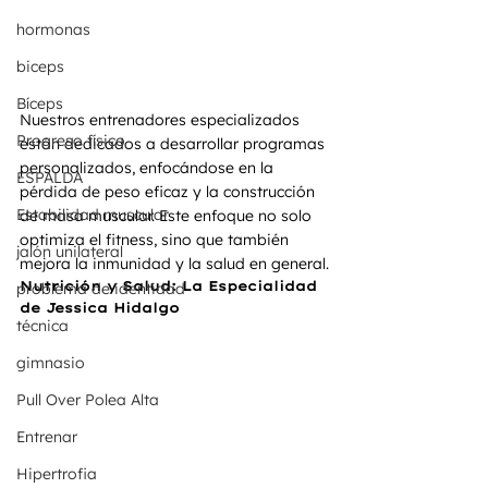
hormonas
biceps
Bíceps
Nuestros entrenadores especializados 
Progreso físico
están dedicados a desarrollar programas 
personalizados, enfocándose en la 
ESPALDA
pérdida de peso eficaz y la construcción 
Estabilidad muscular
de masa muscular. Este enfoque no solo 
optimiza el fitness, sino que también 
jalón unilateral
mejora la inmunidad y la salud en general.
Nutrición y Salud: La Especialidad 
problema de identidad
de Jessica Hidalgo
técnica
gimnasio
Pull Over Polea Alta
Entrenar
Hipertrofia