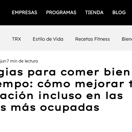
EMPRESAS
PROGRAMAS
TIENDA
BLOG
n
TRX
Estilo de Vida
Recetas Fitness
Bien
 jun
7 min de lectura
icios
Empresas Saludables
Salud Mental
Prod
gias para comer bien
empo: cómo mejorar 
iento Femenino
Salud
gimnasios
San Luis Po
ación incluso en las
s más ocupadas
Mental
Fuerza
Cafeina
Timing
Nutrición