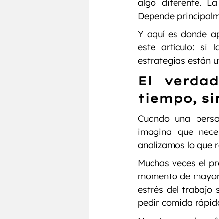
algo diferente. L
Depende principalm
Y aquí es donde ap
este artículo: si
estrategias están u
El verda
tiempo, si
Cuando una perso
imagina que neces
analizamos lo que r
Muchas veces el pr
momento de mayor c
estrés del trabajo 
pedir comida rápid