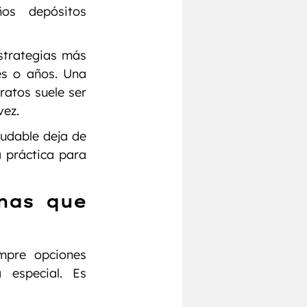
os depósitos 
strategias más 
s o años. Una 
atos suele ser 
vez.
udable deja de 
práctica para 
nas que 
pre opciones 
especial. Es 