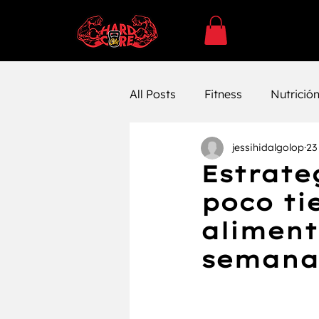
All Posts
Fitness
Nutrició
jessihidalgolop
23
SUPLEMENTACÓN
Ejerc
Estrate
poco ti
Entrenamiento
Entrenam
aliment
semana
Farmacología
Bienestar 