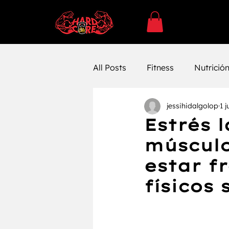
All Posts
Fitness
Nutrició
jessihidalgolop
1 j
SUPLEMENTACÓN
Ejerc
Estrés 
músculo
Entrenamiento
Entrenam
estar f
físicos 
Farmacología
Bienestar 