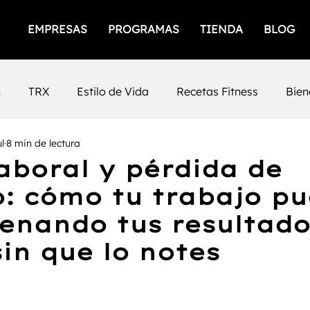
EMPRESAS
PROGRAMAS
TIENDA
BLOG
n
TRX
Estilo de Vida
Recetas Fitness
Bien
ul
8 min de lectura
icios
Empresas Saludables
Salud Mental
Prod
laboral y pérdida de
: cómo tu trabajo p
iento Femenino
Salud
gimnasios
San Luis Po
renando tus resultad
sin que lo notes
Mental
Fuerza
Cafeina
Timing
Nutrición