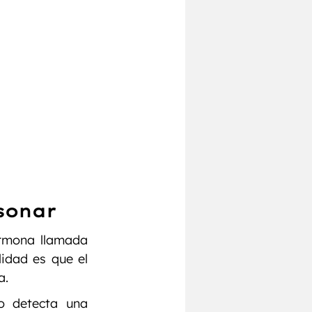
 sonar
rmona llamada 
idad es que el 
a.
o detecta una 