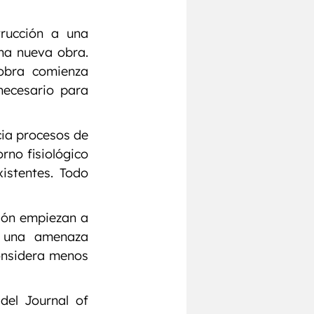
ucción a una 
na nueva obra. 
obra comienza 
necesario para 
ia procesos de 
no fisiológico 
istentes. Todo 
ión empiezan a 
 una amenaza 
onsidera menos 
el Journal of 