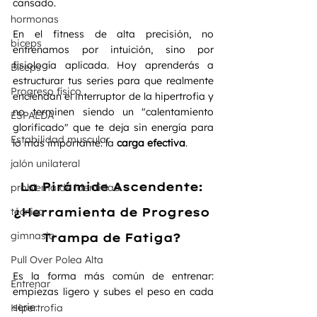
cansado.
hormonas
En el fitness de alta precisión, no 
biceps
entrenamos por intuición, sino por 
fisiología aplicada. Hoy aprenderás a 
Bíceps
estructurar tus series para que realmente 
Progreso físico
enciendan el interruptor de la hipertrofia y 
no terminen siendo un "calentamiento 
ESPALDA
glorificado" que te deja sin energía para 
Estabilidad muscular
lo más importante: la 
carga efectiva
.
jalón unilateral
La Pirámide Ascendente: 
problema de identidad
técnica
¿Herramienta de Progreso 
gimnasio
Trampa de Fatiga? 
Pull Over Polea Alta
Es la forma más común de entrenar: 
Entrenar
empiezas ligero y subes el peso en cada 
serie.
Hipertrofia