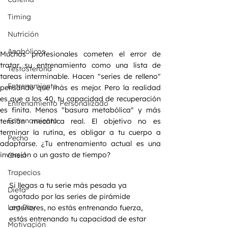
Timing
Nutrición
Anabólicos
Muchos profesionales cometen el error de 
tratar su entrenamiento como una lista de 
Testosterona
tareas interminable. Hacen "series de relleno" 
Entrenamiento
pensando que más es mejor. Pero la realidad 
es que a los 40, tu capacidad de recuperación 
Entrenamiento Personalizado
es finita. Menos "basura metabólica" y más 
Entrenamiento
tensión mecánica real. El objetivo no es 
terminar la rutina, es obligar a tu cuerpo a 
Pecho
adaptarse. ¿Tu entrenamiento actual es una 
inversión o un gasto de tiempo?
Chest
Trapecios
Si llegas a tu serie más pesada ya 
Dieta
agotado por las series de pirámide 
Leg Day
anteriores, no estás entrenando fuerza, 
estás entrenando tu capacidad de estar 
Motivación