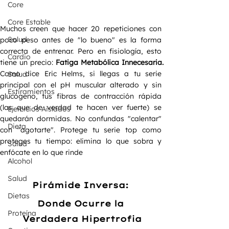
Core
Core Estable
Muchos creen que hacer 20 repeticiones con 
Salud
poco peso antes de "lo bueno" es la forma 
correcta de entrenar. Pero en fisiología, esto 
Cardio
tiene un precio: 
Fatiga Metabólica Innecesaria. 
Como dice Eric Helms, si llegas a tu serie 
Salud
principal con el pH muscular alterado y sin 
Estiramientos
glucógeno, tus fibras de contracción rápida 
(las que de verdad te hacen ver fuerte) se 
Ejercicios Aislados
quedarán dormidas. No confundas "calentar" 
Dieta
con "agotarte". Protege tu serie top como 
proteges tu tiempo: elimina lo que sobra y 
Salud
enfócate en lo que rinde 
Alcohol
Salud
Pirámide Inversa: 
Dietas
Donde Ocurre la 
Proteína
Verdadera Hipertrofia