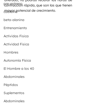
alterado, no podrás reclutar las fibras de 
pre-entreno
contracción rápida, que son las que tienen 
mayor potencial de crecimiento.
caafeína
beta-alanina
Entrenamiento
Actividas Fisica
Actividad Fisica
Hombres
Autonomía Física
El Hombre a los 40
Abdominales
Péptidos
Suplementos
Abdominales