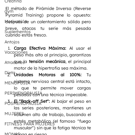
Creatina
El método de Pirámide Inversa (Reverse 
gym
Pyramid Training) propone lo opuesto: 
Motivación
después de un calentamiento sólido pero 
breve, atacas tu serie más pesada 
Suplementos
cuando estás fresco.
Antojos
Carga Efectiva Máxima:
 Al usar el 
Vacaciones
peso más alto al principio, garantizas 
que la 
tensión mecánica
, el principal 
Atracones
motor de la hipertrofia sea máxima.
Dieta
Unidades Motoras al 100%:
 Tu 
sistema nervioso central está intacto, 
MENOPUSIA
lo que te permite mover cargas 
PERIMENOPAUSIA
pesadas con una técnica impecable.
El "Back-off Set":
 Al bajar el peso en 
POSMENOPAUSIA
las series posteriores, mantienes un 
MUJERES
volumen alto de trabajo, buscando el 
estrés metabólico (el famoso "fuego 
FITNESS PARA MUJERES
muscular") sin que la fatiga técnica te 
MONAS
ponga en riesgo.