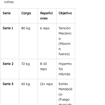
rutina:
Serie
Carga
Repetici
Objetivo
ones
Serie 1
80 kg
6 reps
Tensión 
Mecánic
a 
(Máxim
a 
fuerza)
Serie 2
72 kg
8-10 
Hipertro
reps
fia 
Híbrida
Serie 3
65 kg
12+ reps
Estrés 
Metabóli
co 
(Fuego 
muscula