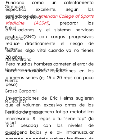
Funciona como un calentamiento 
Gimnasio
específico excelente. Según los 
estándares del 
American College of Sports 
Carga Progresiva
Medicine (ACSM)
, preparar las 
Salud
articulaciones y el sistema nervioso 
central (SNC) con cargas progresivas 
Funcional
reduce drásticamente el riesgo de 
Fuerza
lesiones, algo vital cuando ya no tienes 
20 años.
Testosterona
Pero muchos hombres cometen el error de 
Hombres en la Mediana Edad
hacer demasiadas repeticiones en las 
primeras series (ej. 15 o 20 reps con poco 
Fuerza
peso)
Grasa Corporal
Investigaciones de Eric Helms sugieren 
MÚSCULO
que el volumen excesivo antes de las 
series pesadas genera fatiga metabólica 
Perdida de grasa
innecesaria. Si llegas a tu "serie top" (la 
salud
más pesada) con los niveles de 
glucógeno bajos y el pH intramuscular 
Salud