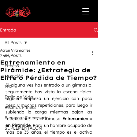
Entrada
All Posts
Aaron Viramontes
All Posts
7 may
Entrenamiento en
Fitness
Pirámide: ¿Estrategia de
Nutrición
Elite o Pérdida de Tiempo?
Si alguna vez has entrado a un gimnasio, 
TRX
seguramente has visto la escena típica: 
Estilo de Vida
alguien empieza un ejercicio con poco 
peso y muchas repeticiones, para luego ir 
Recetas Fitness
subiendo la carga mientras bajan las 
Bienestar Empresarial
repeticiones. Es el famoso 
Entrenamiento 
en Pirámide
. Para un hombre ocupado de 
SUPLEMENTACÓN
más de 35 años, el tiempo es el activo 