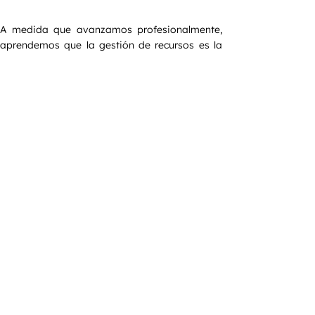
A medida que avanzamos profesionalmente, 
aprendemos que la gestión de recursos es la 
clave del éxito. En el gimnasio, tu sistema 
nervioso es ese recurso limitado. No puedes 
permitirte sesiones maratónicas que disparen 
tu cortisol y te dejen agotado para tu jornada 
laboral.
Entrenar duro es común, pero entrenar 
con inteligencia es lo que da resultados 
excepcionales. Si estás cansado de seguir 
rutinas genéricas de internet que te dejan 
agotado pero sin cambios frente al 
espejo, es momento de un plan que 
respete tu biología y tu agenda. Para 
diseñar tu estrategia personalizada de 
entrenamiento y nutrición. Hagamos que 
cada repetición cuente.