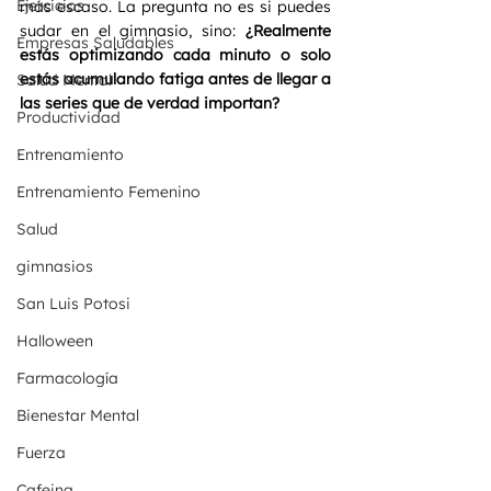
Ejercicios
más escaso. La pregunta no es si puedes 
sudar en el gimnasio, sino: 
¿Realmente 
Empresas Saludables
estás optimizando cada minuto o solo 
estás acumulando fatiga antes de llegar a 
Salud Mental
las series que de verdad importan?
Productividad
Entrenamiento
Entrenamiento Femenino
Salud
gimnasios
San Luis Potosi
Halloween
Farmacología
Bienestar Mental
Fuerza
Cafeina