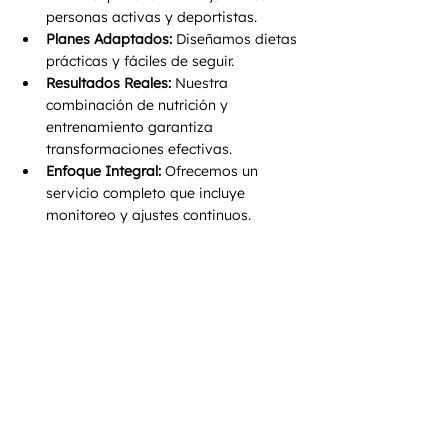
personas activas y deportistas.
Planes Adaptados:
 Diseñamos dietas 
prácticas y fáciles de seguir.
Resultados Reales:
 Nuestra 
combinación de nutrición y 
entrenamiento garantiza 
transformaciones efectivas.
Enfoque Integral:
 Ofrecemos un 
servicio completo que incluye 
monitoreo y ajustes continuos.
Comienza Hoy a Optimizar 
tu Entrenamiento con 
Nutrición Deportiva
Si entrenas regularmente, trabajar con un 
nutriólogo deportivo puede llevar tus 
resultados al siguiente nivel. En Hardcore 
City Gym, estamos comprometidos con 