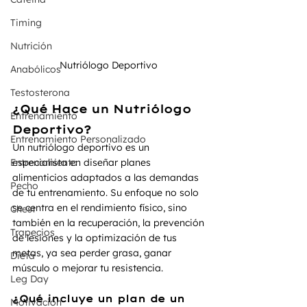
Timing
Nutrición
Nutriólogo Deportivo 
Anabólicos
Testosterona
¿Qué Hace un Nutriólogo 
Entrenamiento
Deportivo?
Entrenamiento Personalizado
Un nutriólogo deportivo es un 
Entrenamiento
especialista en diseñar planes 
alimenticios adaptados a las demandas 
Pecho
de tu entrenamiento. Su enfoque no solo 
se centra en el rendimiento físico, sino 
Chest
también en la recuperación, la prevención 
Trapecios
de lesiones y la optimización de tus 
metas, ya sea perder grasa, ganar 
Dieta
músculo o mejorar tu resistencia.
Leg Day
¿Qué incluye un plan de un 
Motivación