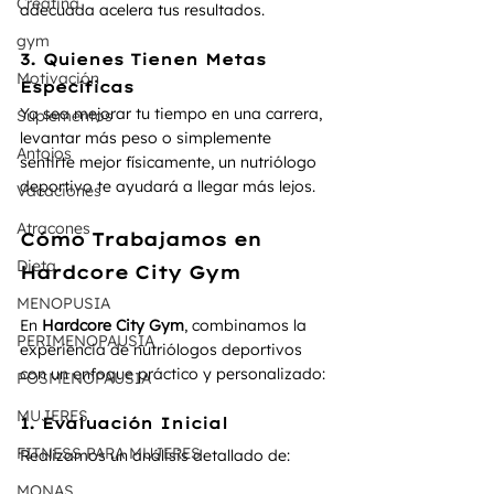
Creatina
adecuada acelera tus resultados.
gym
3. Quienes Tienen Metas 
Motivación
Específicas
Ya sea mejorar tu tiempo en una carrera, 
Suplementos
levantar más peso o simplemente 
Antojos
sentirte mejor físicamente, un nutriólogo 
deportivo te ayudará a llegar más lejos.
Vacaciones
Atracones
Cómo Trabajamos en 
Dieta
Hardcore City Gym
MENOPUSIA
En 
Hardcore City Gym
, combinamos la 
PERIMENOPAUSIA
experiencia de nutriólogos deportivos 
con un enfoque práctico y personalizado:
POSMENOPAUSIA
MUJERES
1. Evaluación Inicial
FITNESS PARA MUJERES
Realizamos un análisis detallado de:
MONAS