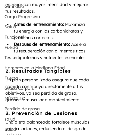
entrenar con mayor intensidad y mejorar 
Gimnasio
tus resultados.
Carga Progresiva
Antes del entrenamiento:
 Maximiza 
Salud
tu energía con los carbohidratos y 
Funcional
proteínas correctos.
Después del entrenamiento:
 Acelera 
Fuerza
tu recuperación con alimentos ricos 
Testosterona
en proteínas y nutrientes esenciales.
Hombres en la Mediana Edad
2. Resultados Tangibles
Fuerza
Un plan personalizado asegura que cada 
comida contribuya directamente a tus 
Grasa Corporal
objetivos, ya sea pérdida de grasa, 
MÚSCULO
ganancia muscular o mantenimiento.
Perdida de grasa
3. Prevención de Lesiones
salud
Una dieta balanceada fortalece músculos 
y articulaciones, reduciendo el riesgo de 
Salud