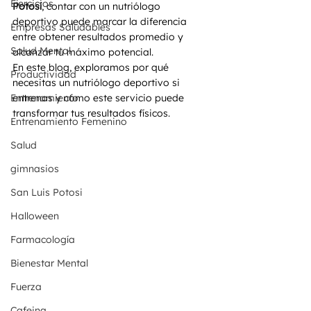
Ejercicios
Potosí
, contar con un nutriólogo 
deportivo puede marcar la diferencia 
Empresas Saludables
entre obtener resultados promedio y 
Salud Mental
alcanzar tu máximo potencial.
En este blog, exploramos por qué 
Productividad
necesitas un nutriólogo deportivo si 
Entrenamiento
entrenas y cómo este servicio puede 
transformar tus resultados físicos.
Entrenamiento Femenino
Salud
gimnasios
San Luis Potosi
Halloween
Farmacología
Bienestar Mental
Fuerza
Cafeina