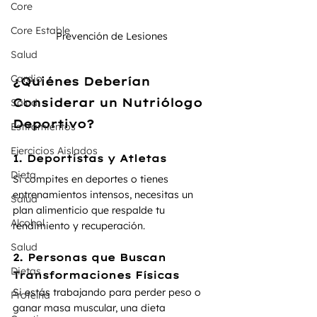
Core
Core Estable
Prevención de Lesiones 
Salud
Cardio
¿Quiénes Deberían 
Considerar un Nutriólogo 
Salud
Deportivo?
Estiramientos
Ejercicios Aislados
1. Deportistas y Atletas
Dieta
Si compites en deportes o tienes 
entrenamientos intensos, necesitas un 
Salud
plan alimenticio que respalde tu 
Alcohol
rendimiento y recuperación.
Salud
2. Personas que Buscan 
Dietas
Transformaciones Físicas
Si estás trabajando para perder peso o 
Proteína
ganar masa muscular, una dieta 