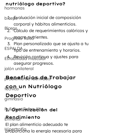
nutriólogo deportivo?
hormonas
Evaluación inicial de composición 
biceps
corporal y hábitos alimenticios.
Bíceps
Cálculo de requerimientos calóricos y 
macro nutrientes.
Progreso físico
Plan personalizado que se ajusta a tu 
ESPALDA
tipo de entrenamiento y horarios.
Revisión continua y ajustes para 
Estabilidad muscular
asegurar progresos.
jalón unilateral
Beneficios de Trabajar 
problema de identidad
con un Nutriólogo 
técnica
Deportivo
gimnasio
Pull Over Polea Alta
1. Optimización del 
Rendimiento
Entrenar
El plan alimenticio adecuado te 
Hipertrofia
proporciona la energía necesaria para 