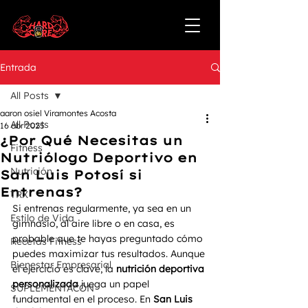
Entrada
All Posts
aaron osiel Viramontes Acosta
All Posts
16 abr 2025
¿Por Qué Necesitas un
Fitness
Nutriólogo Deportivo en
Nutrición
San Luis Potosí si
Entrenas?
TRX
Si entrenas regularmente, ya sea en un 
Estilo de Vida
gimnasio, al aire libre o en casa, es 
probable que te hayas preguntado cómo 
Recetas Fitness
puedes maximizar tus resultados. Aunque 
Bienestar Empresarial
el ejercicio es clave, la 
nutrición deportiva 
personalizada
 juega un papel 
SUPLEMENTACÓN
fundamental en el proceso. En 
San Luis 