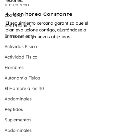
lesiones.
pre-entreno
4. Monitoreo Constante
caafeína
El seguimiento cercano garantiza que el 
beta-alanina
plan evolucione contigo, ajustándose a 
Entrenamiento
tus avances y nuevos objetivos.
Actividas Fisica
Actividad Fisica
Hombres
Autonomía Física
El Hombre a los 40
Abdominales
Péptidos
Suplementos
Abdominales