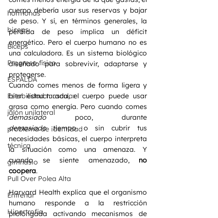
cuerpo debería usar sus reservas y bajar 
hormonas
de peso. Y sí, en términos generales, la 
biceps
pérdida de peso implica un déficit 
energético. Pero el cuerpo humano no es 
Bíceps
una calculadora. Es un sistema biológico 
Progreso físico
diseñado para sobrevivir, adaptarse y 
protegerse.
ESPALDA
Cuando comes menos de forma ligera y 
Estabilidad muscular
bien estructurada, el cuerpo puede usar 
grasa como energía. Pero cuando comes 
jalón unilateral
demasiado
 poco, durante 
demasiado
 tiempo o sin cubrir tus 
problema de identidad
necesidades básicas, el cuerpo interpreta 
técnica
la situación como una amenaza. Y 
cuando se siente amenazado, 
no 
gimnasio
coopera
.
Pull Over Polea Alta
Harvard Health explica que el organismo 
Entrenar
humano responde a la restricción 
Hipertrofia
prolongada activando mecanismos de 