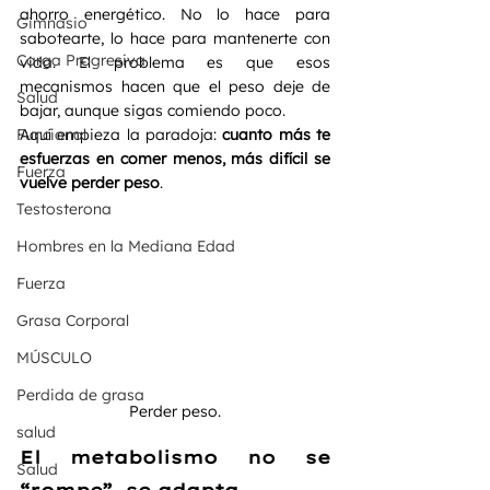
ahorro energético. No lo hace para 
Gimnasio
sabotearte, lo hace para mantenerte con 
Carga Progresiva
vida. El problema es que esos 
mecanismos hacen que el peso deje de 
Salud
bajar, aunque sigas comiendo poco.
Funcional
Aquí empieza la paradoja: 
cuanto más te 
esfuerzas en comer menos, más difícil se 
Fuerza
vuelve perder peso
.
Testosterona
Hombres en la Mediana Edad
Fuerza
Grasa Corporal
MÚSCULO
Perdida de grasa
Perder peso.
salud
El metabolismo no se 
Salud
“rompe”, se adapta