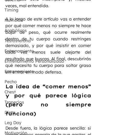
veces, mal entendida.
Timing
A lo largo de este artículo vas a entender 
Nutrición
por qué comer menos no siempre te hace 
Anabólicos
bajar de peso, qué ocurre realmente 
dentro de tu cuerpo cuando restringes 
Testosterona
demasiado, y por qué insistir en comer 
Entrenamiento
cada vez menos suele alejarte del 
resultado que buscas. Al final, descubrirás 
Entrenamiento Personalizado
qué necesita tu cuerpo para soltar grasa 
Entrenamiento
sin entrar en modo defensa.
Pecho
La idea de “comer menos” 
Chest
y por qué parece lógica 
Trapecios
(pero no siempre 
Dieta
funciona)
Leg Day
Desde fuera, la lógica parece sencilla: si 
Motivación
comes menos energía de la que gastas, el 