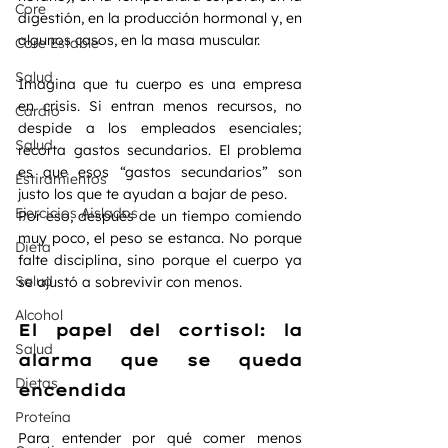
Core
digestión, en la producción hormonal y, en 
algunos casos, en la masa muscular.
Core Estable
Salud
Imagina que tu cuerpo es una empresa 
en crisis. Si entran menos recursos, no 
Cardio
despide a los empleados esenciales; 
Salud
recorta gastos secundarios. El problema 
es que esos “gastos secundarios” son 
Estiramientos
justo los que te ayudan a bajar de peso.
Ejercicios Aislados
Por eso, después de un tiempo comiendo 
muy poco, el peso se estanca. No porque 
Dieta
falte disciplina, sino porque el cuerpo ya 
Salud
se ajustó a sobrevivir con menos.
Alcohol
El papel del cortisol: la 
Salud
alarma que se queda 
Dietas
encendida
Proteína
Para entender por qué comer menos 