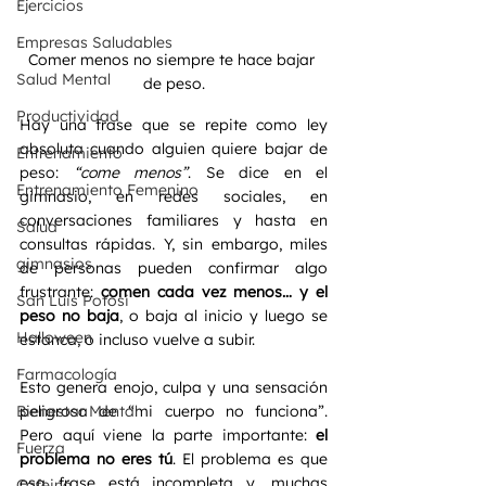
Ejercicios
Empresas Saludables
Comer menos no siempre te hace bajar 
Salud Mental
de peso.
Productividad
Hay una frase que se repite como ley 
absoluta cuando alguien quiere bajar de 
Entrenamiento
peso: 
“come menos”
. Se dice en el 
Entrenamiento Femenino
gimnasio, en redes sociales, en 
conversaciones familiares y hasta en 
Salud
consultas rápidas. Y, sin embargo, miles 
gimnasios
de personas pueden confirmar algo 
frustrante: 
comen cada vez menos… y el 
San Luis Potosi
peso no baja
, o baja al inicio y luego se 
Halloween
estanca, o incluso vuelve a subir.
Farmacología
Esto genera enojo, culpa y una sensación 
Bienestar Mental
peligrosa de “mi cuerpo no funciona”. 
Pero aquí viene la parte importante: 
el 
Fuerza
problema no eres tú
. El problema es que 
esa frase está incompleta y, muchas 
Cafeina