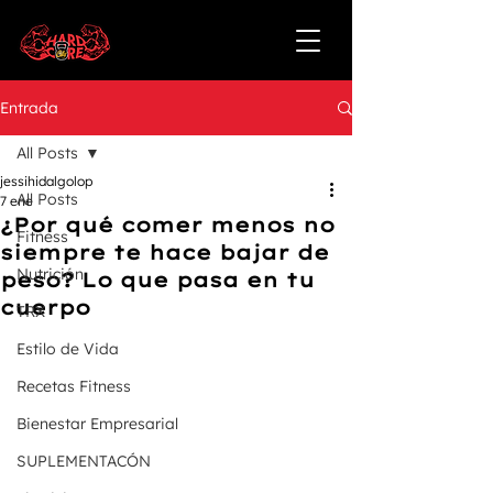
Entrada
All Posts
jessihidalgolop
All Posts
7 ene
¿Por qué comer menos no
Fitness
siempre te hace bajar de
Nutrición
peso? Lo que pasa en tu
cuerpo
TRX
Estilo de Vida
Recetas Fitness
Bienestar Empresarial
SUPLEMENTACÓN