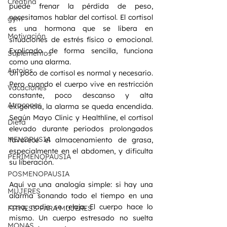
Creatina
puede frenar la pérdida de peso, 
necesitamos hablar del cortisol. El cortisol 
gym
es una hormona que se libera en 
Motivación
situaciones de estrés físico o emocional. 
Explicado de forma sencilla, funciona 
Suplementos
como una alarma.
Antojos
Un poco de cortisol es normal y necesario. 
Pero cuando el cuerpo vive en restricción 
Vacaciones
constante, poco descanso y alta 
Atracones
exigencia, la alarma se queda encendida. 
Según Mayo Clinic y Healthline, el cortisol 
Dieta
elevado durante periodos prolongados 
MENOPUSIA
favorece el almacenamiento de grasa, 
especialmente en el abdomen, y dificulta 
PERIMENOPAUSIA
su liberación.
POSMENOPAUSIA
Aquí va una analogía simple: si hay una 
MUJERES
alarma sonando todo el tiempo en una 
casa, nadie se relaja. El cuerpo hace lo 
FITNESS PARA MUJERES
mismo. Un cuerpo estresado no suelta 
MONAS