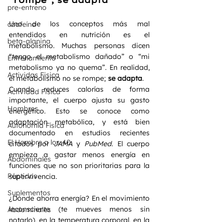
pre-entreno
Uno de los conceptos más mal 
caafeína
entendidos en nutrición es el 
beta-alanina
metabolismo. Muchas personas dicen 
“tengo el metabolismo dañado” o “mi 
Entrenamiento
metabolismo ya no quema”. En realidad, 
Actividas Fisica
el metabolismo no se rompe; 
se adapta
.
Cuando reduces calorías de forma 
Actividad Fisica
importante, el cuerpo ajusta su gasto 
Hombres
energético. Esto se conoce como 
adaptación metabólica, y está bien 
Autonomía Física
documentado en estudios recientes 
El Hombre a los 40
citados por 
JAMA
 y 
PubMed
. El cuerpo 
empieza a gastar menos energía en 
Abdominales
funciones que no son prioritarias para la 
Péptidos
supervivencia.
Suplementos
¿Dónde ahorra energía? En el movimiento 
inconsciente (te mueves menos sin 
Abdominales
notarlo), en la temperatura corporal, en la 