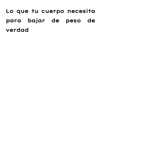
Lo que tu cuerpo necesita 
para bajar de peso de 
verdad
Al inicio planteamos una pregunta clara: 
¿por qué comer menos no siempre te 
hace bajar de peso? 
Comer menos 
solo funciona
 cuando:
el déficit es moderado, no extremo
la proteína es suficiente
el entrenamiento está bien 
estructurado
el descanso es adecuado
el estrés está controlado
Cuando falta alguna de estas piezas, el 
cuerpo entra en modo defensa. Y un 