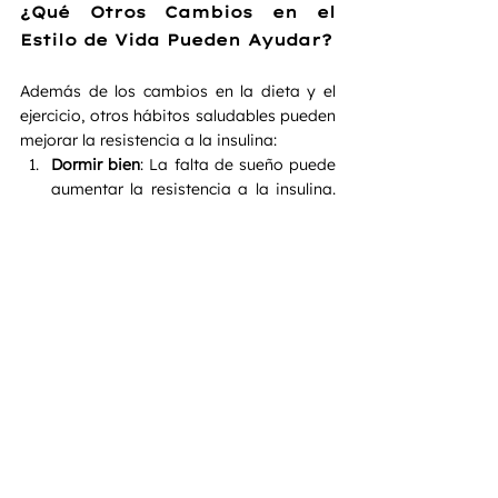
¿Qué Otros Cambios en el 
Estilo de Vida Pueden Ayudar?
Además de los cambios en la dieta y el 
ejercicio, otros hábitos saludables pueden 
mejorar la resistencia a la insulina:
Dormir bien
: La falta de sueño puede 
aumentar la resistencia a la insulina. 
Asegúrate de dormir entre 7 y 8 horas 
por noche.
Reducir el estrés
: El estrés crónico 
eleva los niveles de cortisol, una 
hormona que puede empeorar la 
resistencia a la insulina. Practica 
técnicas de manejo del estrés como el 
yoga, la meditación o el mindfulness.
Evita el sedentarismo
: Pasar 
demasiado tiempo sentado puede 
afectar negativamente la sensibilidad 
a la insulina. Intenta moverte cada 