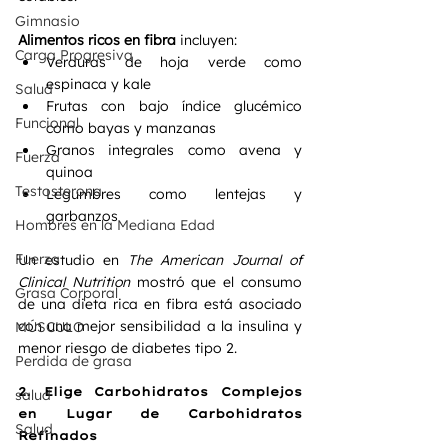
Gimnasio
Alimentos ricos en fibra
 incluyen:
Carga Progresiva
Verduras de hoja verde como 
espinaca y kale
Salud
Frutas con bajo índice glucémico 
Funcional
como bayas y manzanas
Granos integrales como avena y 
Fuerza
quinoa
Testosterona
Legumbres como lentejas y 
garbanzos
Hombres en la Mediana Edad
Fuerza
Un estudio en 
The American Journal of 
Clinical Nutrition
 mostró que el consumo 
Grasa Corporal
de una dieta rica en fibra está asociado 
con una mejor sensibilidad a la insulina y 
MÚSCULO
menor riesgo de diabetes tipo 2.
Perdida de grasa
2. 
Elige Carbohidratos Complejos 
salud
en Lugar de Carbohidratos 
Salud
Refinados