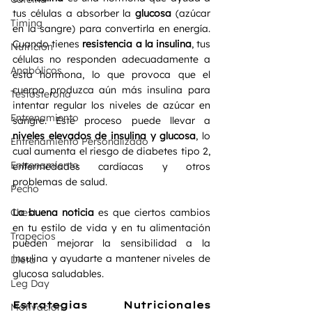
tus células a absorber la 
glucosa
 (azúcar 
Timing
en la sangre) para convertirla en energía. 
Cuando tienes 
resistencia a la insulina
, tus 
Nutrición
células no responden adecuadamente a 
Anabólicos
esta hormona, lo que provoca que el 
cuerpo produzca aún más insulina para 
Testosterona
intentar regular los niveles de azúcar en 
Entrenamiento
sangre. Este proceso puede llevar a 
niveles elevados de insulina y glucosa
, lo 
Entrenamiento Personalizado
cual aumenta el riesgo de diabetes tipo 2, 
Entrenamiento
enfermedades cardíacas y otros 
problemas de salud.
Pecho
Chest
La buena noticia
 es que ciertos cambios 
en tu estilo de vida y en tu alimentación 
Trapecios
pueden mejorar la sensibilidad a la 
insulina y ayudarte a mantener niveles de 
Dieta
glucosa saludables.
Leg Day
Estrategias Nutricionales 
Motivación