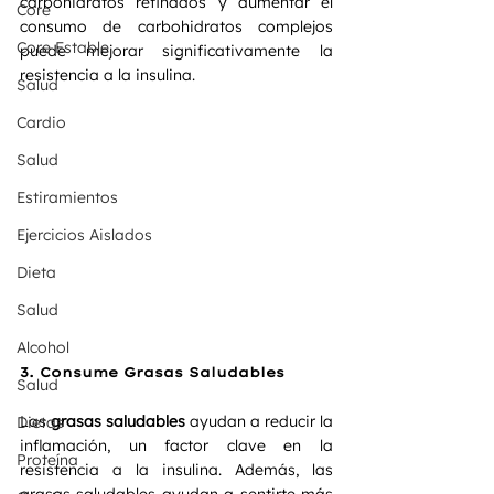
carbohidratos refinados y aumentar el 
Core
consumo de carbohidratos complejos 
Core Estable
puede mejorar significativamente la 
resistencia a la insulina.
Salud
Cardio
Salud
Estiramientos
Ejercicios Aislados
Dieta
Salud
Alcohol
3. 
Consume Grasas Saludables
Salud
Las 
grasas saludables
 ayudan a reducir la 
Dietas
inflamación, un factor clave en la 
Proteína
resistencia a la insulina. Además, las 