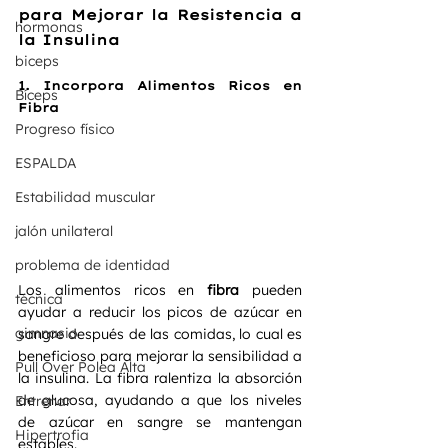
para Mejorar la Resistencia a 
hormonas
la Insulina
biceps
1. 
Incorpora Alimentos Ricos en 
Bíceps
Fibra
Progreso físico
ESPALDA
Estabilidad muscular
jalón unilateral
problema de identidad
Los alimentos ricos en 
fibra
 pueden 
técnica
ayudar a reducir los picos de azúcar en 
gimnasio
sangre después de las comidas, lo cual es 
beneficioso para mejorar la sensibilidad a 
Pull Over Polea Alta
la insulina. La fibra ralentiza la absorción 
de glucosa, ayudando a que los niveles 
Entrenar
de azúcar en sangre se mantengan 
Hipertrofia
estables.