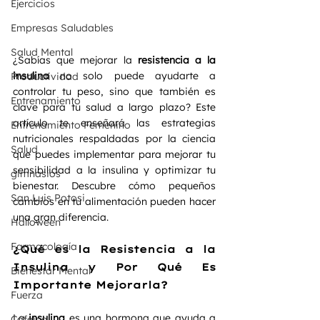
Ejercicios
Empresas Saludables
Salud Mental
¿Sabías que mejorar la 
resistencia a la 
insulina
 no solo puede ayudarte a 
Productividad
controlar tu peso, sino que también es 
Entrenamiento
clave para tu salud a largo plazo? Este 
artículo te enseñará las estrategias 
Entrenamiento Femenino
nutricionales respaldadas por la ciencia 
Salud
que puedes implementar para mejorar tu 
sensibilidad a la insulina y optimizar tu 
gimnasios
bienestar. Descubre cómo pequeños 
San Luis Potosi
cambios en tu alimentación pueden hacer 
una gran diferencia.
Halloween
Farmacología
¿Qué es la Resistencia a la 
Insulina y Por Qué Es 
Bienestar Mental
Importante Mejorarla?
Fuerza
La 
insulina
 es una hormona que ayuda a 
Cafeina