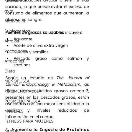
grasas saludables ayudan a sentirte más 
Creatina
saciado, lo que puede evitar el exceso de 
gym
consumo de alimentos que aumentan la 
glucosa en sangre.
Motivación
Suplementos
Fuentes de grasas saludables
 incluyen:
Aguacate
Antojos
Aceite de oliva extra virgen
Vacaciones
Nueces y semillas
Pescado graso como salmón y 
Atracones
sardinas
Dieta
Según un estudio en 
The Journal of 
MENOPUSIA
Clinical Endocrinology & Metabolism
, las 
dietas ricas en ácidos grasos omega-3, 
PERIMENOPAUSIA
presentes en los pescados grasos, están 
POSMENOPAUSIA
asociadas con una mejor sensibilidad a la 
insulina y niveles reducidos de 
MUJERES
inflamación en el cuerpo.
FITNESS PARA MUJERES
4. 
Aumenta la Ingesta de Proteínas 
MONAS