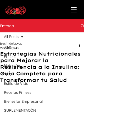
Entrada
All Posts
jessihidalgolop
All Posts
29 oct 2024
Estrategias Nutricionales
Fitness
para Mejorar la
Nutrición
Resistencia a la Insulina:
Guía Completa para
TRX
Transformar tu Salud
Estilo de Vida
Recetas Fitness
Bienestar Empresarial
SUPLEMENTACÓN