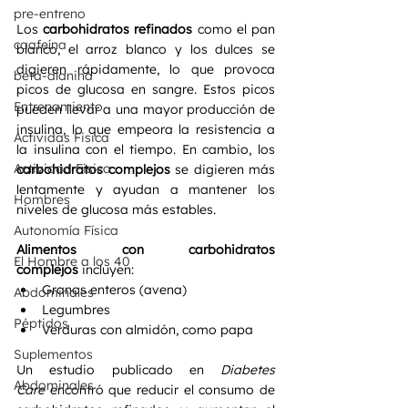
pre-entreno
Los 
carbohidratos refinados
 como el pan 
caafeína
blanco, el arroz blanco y los dulces se 
digieren rápidamente, lo que provoca 
beta-alanina
picos de glucosa en sangre. Estos picos 
Entrenamiento
pueden llevar a una mayor producción de 
insulina, lo que empeora la resistencia a 
Actividas Fisica
la insulina con el tiempo. En cambio, los 
Actividad Fisica
carbohidratos complejos
 se digieren más 
lentamente y ayudan a mantener los 
Hombres
niveles de glucosa más estables.
Autonomía Física
Alimentos con carbohidratos 
El Hombre a los 40
complejos
 incluyen:
Granos enteros (avena)
Abdominales
Legumbres
Péptidos
Verduras con almidón, como papa
Suplementos
Un estudio publicado en 
Diabetes 
Abdominales
Care
 encontró que reducir el consumo de 