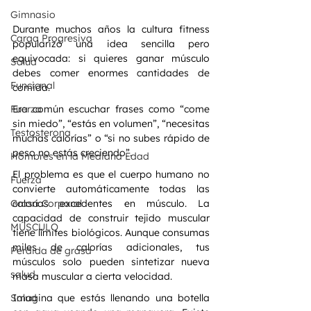
Gimnasio
Durante muchos años la cultura fitness 
Carga Progresiva
popularizó una idea sencilla pero 
equivocada: si quieres ganar músculo 
Salud
debes comer enormes cantidades de 
Funcional
comida.
Fuerza
Era común escuchar frases como “come 
sin miedo”, “estás en volumen”, “necesitas 
Testosterona
muchas calorías” o “si no subes rápido de 
peso no estás creciendo”.
Hombres en la Mediana Edad
El problema es que el cuerpo humano no 
Fuerza
convierte automáticamente todas las 
Grasa Corporal
calorías excedentes en músculo. La 
capacidad de construir tejido muscular 
MÚSCULO
tiene límites biológicos. Aunque consumas 
miles de calorías adicionales, tus 
Perdida de grasa
músculos solo pueden sintetizar nueva 
salud
masa muscular a cierta velocidad.
Salud
Imagina que estás llenando una botella 