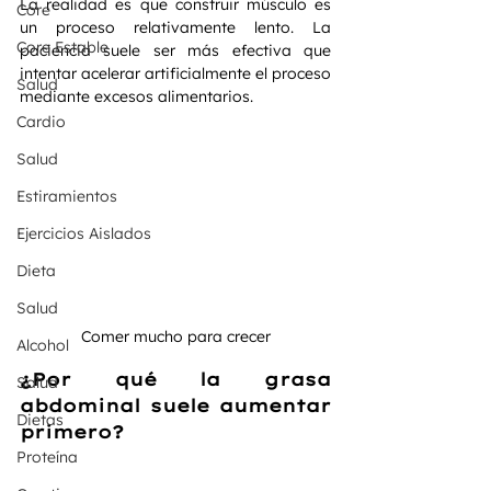
La realidad es que construir músculo es 
Core
un proceso relativamente lento. La 
Core Estable
paciencia suele ser más efectiva que 
intentar acelerar artificialmente el proceso 
Salud
mediante excesos alimentarios.
Cardio
Salud
Estiramientos
Ejercicios Aislados
Dieta
Salud
Comer mucho para crecer
Alcohol
¿Por qué la grasa 
Salud
abdominal suele aumentar 
Dietas
primero?
Proteína