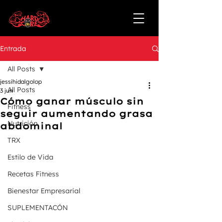
Entrada
All Posts
jessihidalgolop
All Posts
3 jun
Cómo ganar músculo sin
Fitness
seguir aumentando grasa
Nutrición
abdominal
TRX
Estilo de Vida
Recetas Fitness
Bienestar Empresarial
SUPLEMENTACÓN