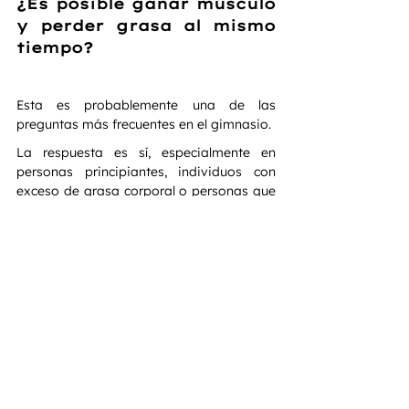
¿Es posible ganar músculo 
y perder grasa al mismo 
tiempo?
Esta es probablemente una de las 
preguntas más frecuentes en el gimnasio.
La respuesta es sí, especialmente en 
personas principiantes, individuos con 
exceso de grasa corporal o personas que 
regresan al entrenamiento después de 
una pausa prolongada.
Este fenómeno recibe el nombre de 
recomposición corporal. Consiste en 
aumentar masa muscular mientras 
disminuye tejido adiposo 
simultáneamente.
No ocurre porque se desafíen las leyes de 
la termodinámica. Ocurre porque el 
cuerpo puede utilizar energía almacenada 