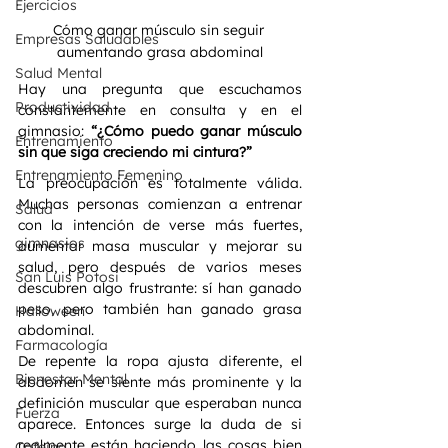
Ejercicios
Cómo ganar músculo sin seguir 
Empresas Saludables
aumentando grasa abdominal
Salud Mental
Hay una pregunta que escuchamos 
Productividad
constantemente en consulta y en el 
gimnasio: 
“¿Cómo puedo ganar músculo 
Entrenamiento
sin que siga creciendo mi cintura?”
Entrenamiento Femenino
La preocupación es totalmente válida. 
Muchas personas comienzan a entrenar 
Salud
con la intención de verse más fuertes, 
gimnasios
aumentar masa muscular y mejorar su 
salud, pero después de varios meses 
San Luis Potosi
descubren algo frustrante: sí han ganado 
peso, pero también han ganado grasa 
Halloween
abdominal.
Farmacología
De repente la ropa ajusta diferente, el 
Bienestar Mental
abdomen se siente más prominente y la 
definición muscular que esperaban nunca 
Fuerza
aparece. Entonces surge la duda de si 
realmente están haciendo las cosas bien 
Cafeina