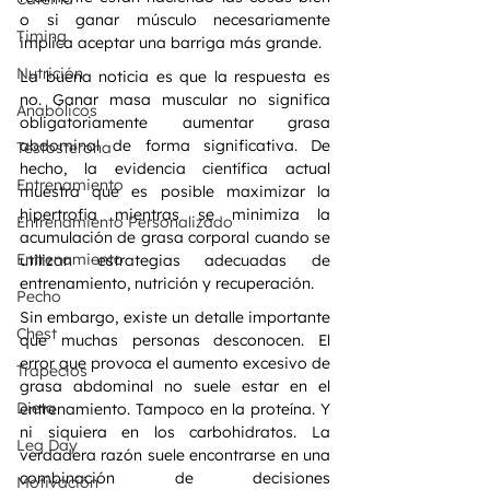
o si ganar músculo necesariamente 
Timing
implica aceptar una barriga más grande.
Nutrición
La buena noticia es que la respuesta es 
no. Ganar masa muscular no significa 
Anabólicos
obligatoriamente aumentar grasa 
abdominal de forma significativa. De 
Testosterona
hecho, la evidencia científica actual 
Entrenamiento
muestra que es posible maximizar la 
hipertrofia mientras se minimiza la 
Entrenamiento Personalizado
acumulación de grasa corporal cuando se 
Entrenamiento
utilizan estrategias adecuadas de 
entrenamiento, nutrición y recuperación.
Pecho
Sin embargo, existe un detalle importante 
Chest
que muchas personas desconocen. El 
error que provoca el aumento excesivo de 
Trapecios
grasa abdominal no suele estar en el 
Dieta
entrenamiento. Tampoco en la proteína. Y 
ni siquiera en los carbohidratos. La 
Leg Day
verdadera razón suele encontrarse en una 
combinación de decisiones 
Motivación