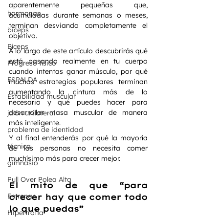
aparentemente pequeñas que, 
hormonas
acumuladas durante semanas o meses, 
terminan desviando completamente el 
biceps
objetivo.
Bíceps
A lo largo de este artículo descubrirás qué 
está pasando realmente en tu cuerpo 
Progreso físico
cuando intentas ganar músculo, por qué 
ESPALDA
muchas estrategias populares terminan 
aumentando la cintura más de lo 
Estabilidad muscular
necesario y qué puedes hacer para 
desarrollar masa muscular de manera 
jalón unilateral
más inteligente.
problema de identidad
Y al final entenderás por qué la mayoría 
técnica
de las personas no necesita comer 
muchísimo más para crecer mejor.
gimnasio
Pull Over Polea Alta
El mito de que “para 
Entrenar
crecer hay que comer todo 
lo que puedas”
Hipertrofia