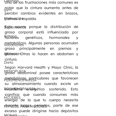
Creatina
Una de las frustraciones más comunes es 
notar que la cintura aumenta antes de 
gym
percibir cambios evidentes en brazos, 
Motivación
piernas o espalda.
Esto ocurre porque la distribución de 
Suplementos
grasa corporal está influenciada por 
Antojos
factores genéticos, hormonales y 
metabólicos. Algunas personas acumulan 
Vacaciones
grasa principalmente en piernas y 
Atracones
glúteos. Otras lo hacen en abdomen y 
cintura.
Dieta
Según Harvard Health y Mayo Clinic, la 
MENOPUSIA
grasa abdominal posee características 
metabólicas particulares que favorecen 
PERIMENOPAUSIA
su almacenamiento cuando existe un 
POSMENOPAUSIA
excedente energético sostenido. Esto 
significa que cuando consumes más 
MUJERES
energía de la que tu cuerpo necesita 
durante largos periodos, parte de ese 
FITNESS PARA MUJERES
exceso puede dirigirse hacia depósitos 
MONAS