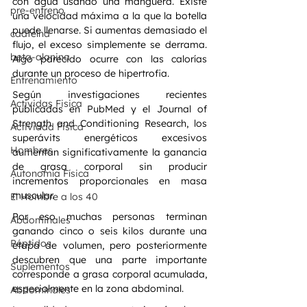
con agua usando una manguera. Existe 
pre-entreno
una velocidad máxima a la que la botella 
puede llenarse. Si aumentas demasiado el 
caafeína
flujo, el exceso simplemente se derrama. 
beta-alanina
Algo parecido ocurre con las calorías 
durante un proceso de hipertrofia.
Entrenamiento
Según investigaciones recientes 
Actividas Fisica
publicadas en PubMed y el Journal of 
Strength and Conditioning Research, los 
Actividad Fisica
superávits energéticos excesivos 
Hombres
aumentan significativamente la ganancia 
de grasa corporal sin producir 
Autonomía Física
incrementos proporcionales en masa 
muscular.
El Hombre a los 40
Por eso muchas personas terminan 
Abdominales
ganando cinco o seis kilos durante una 
Péptidos
etapa de volumen, pero posteriormente 
descubren que una parte importante 
Suplementos
corresponde a grasa corporal acumulada, 
especialmente en la zona abdominal.
Abdominales