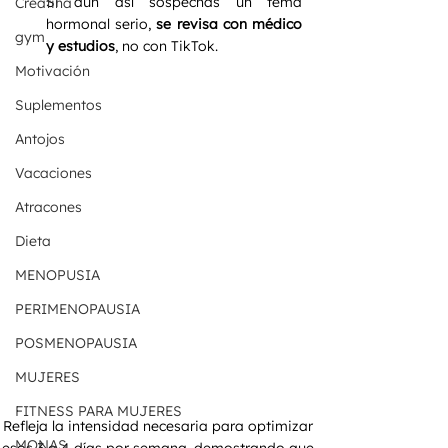
Si aun así sospechas un tema 
Creatina
hormonal serio, 
se revisa con médico 
gym
y estudios
, no con TikTok.
Motivación
Suplementos
Antojos
Vacaciones
Atracones
Dieta
MENOPUSIA
PERIMENOPAUSIA
POSMENOPAUSIA
MUJERES
FITNESS PARA MUJERES
Refleja la intensidad necesaria para optimizar 
MONAS