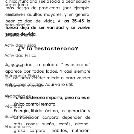
clínica/funcional) se asocia a peor salud y 
pre-entreno
más riesgo de problemas (por ejemplo, 
caídas en adultos mayores, y en general 
caafeína
peor calidad de vida). A 
los 35–45 la 
beta-alanina
fuerza deja de ser vanidad y se vuelve 
seguro de vida
.
Entrenamiento
Actividas Fisica
¿Y la Testosterona?
Actividad Fisica
A esta edad, la palabra “testosterona” 
Hombres
aparece por todos lados. Y casi siempre 
Autonomía Física
se usa para vender miedo o para vender 
soluciones rápidas. Aquí va lo útil:
El Hombre a los 40
Abdominales
Tu testosterona importa, pero no es el 
único control remoto.
Péptidos
Energía, libido, ánimo, recuperación y 
Suplementos
composición corporal dependen de 
más cosas: sueño, estrés, alcohol, 
Abdominales
grasa corporal, hábitos, nutrición, 