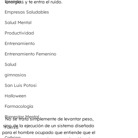
Ejercicios
energía… y te entra el ruido.
Empresas Saludables
Salud Mental
Productividad
Entrenamiento
Entrenamiento Femenino
Salud
gimnasios
San Luis Potosi
Halloween
Farmacología
Bienestar Mental
 No se trata simplemente de levantar peso, 
sino de la ejecución de un sistema diseñado 
Fuerza
para el hombre ocupado que entiende que el 
Cafeina