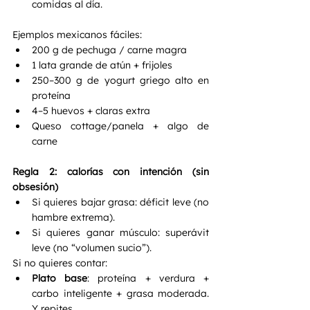
comidas al día.
Ejemplos mexicanos fáciles:
200 g de pechuga / carne magra
1 lata grande de atún + frijoles
250–300 g de yogurt griego alto en 
proteína
4–5 huevos + claras extra
Queso cottage/panela + algo de 
carne
Regla 2: calorías con intención (sin 
obsesión)
Si quieres bajar grasa: déficit leve (no 
hambre extrema).
Si quieres ganar músculo: superávit 
leve (no “volumen sucio”).
Si no quieres contar:
Plato base
: proteína + verdura + 
carbo inteligente + grasa moderada. 
Y repites.