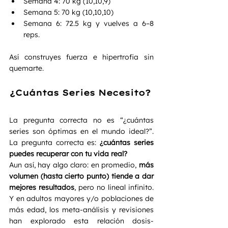
Semana 4: 70 kg (10,10,9)
Semana 5: 70 kg (10,10,10) 
Semana 6: 72.5 kg y vuelves a 6–8 
reps.
Así construyes fuerza e hipertrofia sin 
quemarte.
¿Cuántas Series Necesito? 
La pregunta correcta no es “¿cuántas 
series son óptimas en el mundo ideal?”. 
La pregunta correcta es: 
¿cuántas series 
puedes recuperar con tu vida real?
Aun así, hay algo claro: en promedio, 
más 
volumen (hasta cierto punto) tiende a dar 
mejores resultados
, pero no lineal infinito. 
Y en adultos mayores y/o poblaciones de 
más edad, los meta-análisis y revisiones 
han explorado esta relación dosis-