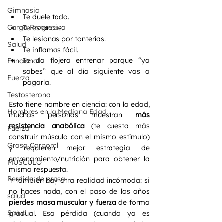
Gimnasio
Te duele todo.
Carga Progresiva
Te estancas.
Te lesionas por tonterías.
Salud
Te inflamas fácil.
Te da flojera entrenar porque “ya 
Funcional
sabes” que al día siguiente vas a 
Fuerza
pagarla.
Testosterona
Esto tiene nombre en ciencia: con la edad, 
Hombres en la Mediana Edad
muchas personas muestran 
más 
resistencia anabólica
 (te cuesta más 
Fuerza
construir músculo con el mismo estímulo) 
Grasa Corporal
y requieren mejor estrategia de 
entrenamiento/nutrición para obtener la 
MÚSCULO
misma respuesta. 
Perdida de grasa
Y también hay otra realidad incómoda: si 
no haces nada, con el paso de los años 
salud
pierdes masa muscular y fuerza
 de forma 
Salud
gradual. Esa pérdida (cuando ya es 