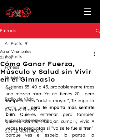
Entrada
All Posts
Aaron Viramontes
All Posts
21 may
Cómo Ganar Fuerza,
Fitness
Músculo y Salud sin Vivir
Nutrición
en el Gimnasio
Si tienes 35, 
40
 o 45, probablemente traes 
TRX
una mezcla rara: Ya no tienes 20… pero 
Estilo de Vida
tampoco eres “adulto mayor”, Te importa 
verte bien, 
pero te importa más sentirte 
Recetas Fitness
bien
. Quieres entrenar, pero también 
Bienestar Empresarial
quieres dormir, trabajar, cumplir, vivir. A 
veces te preguntas si “ya se te fue el tren”, 
SUPLEMENTACÓN
porque ves el espejo, la panza, la 