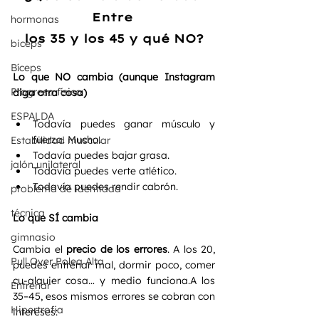
Entre 
hormonas
los 35 y los 45 y qué NO?
biceps
Bíceps
Lo que NO cambia (aunque Instagram 
Progreso físico
diga otra cosa)
ESPALDA
Todavía puedes ganar músculo y 
fuerza. Mucho.
Estabilidad muscular
Todavía puedes bajar grasa.
jalón unilateral
Todavía puedes verte atlético.
Todavía puedes rendir cabrón.
problema de identidad
técnica
Lo que SÍ cambia
gimnasio
Cambia el 
precio de los errores
. A los 20, 
Pull Over Polea Alta
puedes entrenar mal, dormir poco, comer 
cu-alquier cosa… y medio funciona.A los 
Entrenar
35–45, esos mismos errores se cobran con 
Hipertrofia
intereses: