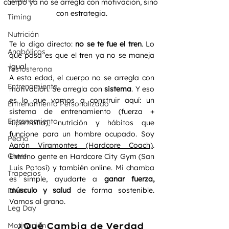
cuerpo ya no se arregla con motivación, sino 
con estrategia.
Timing
Nutrición
Te lo digo directo: 
no se te fue el tren
. Lo 
Anabólicos
que pasa es que el tren ya no se maneja 
igual.
Testosterona
A esta edad, el cuerpo no se arregla con 
Entrenamiento
motivación. Se arregla con 
sistema
. Y eso 
es lo que vamos a construir aquí: un 
Entrenamiento Personalizado
sistema de entrenamiento (fuerza + 
Entrenamiento
hipertrofia), nutrición y hábitos que 
funcione para un hombre ocupado. Soy 
Pecho
Aarón Viramontes (Hardcore Coach)
. 
Chest
Entreno gente en Hardcore City Gym (San 
Luis Potosí) y también online. Mi chamba 
Trapecios
es simple, ayudarte a 
ganar fuerza, 
músculo y salud
 de forma sostenible. 
Dieta
Vamos al grano.
Leg Day
Motivación
¿Qué Cambia de Verdad 