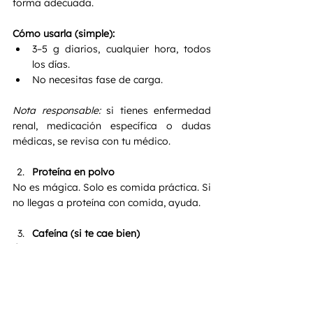
forma adecuada.
Cómo usarla (simple):
3–5 g diarios, cualquier hora, todos 
los días.
No necesitas fase de carga.
Nota responsable:
 si tienes enfermedad 
renal, medicación específica o dudas 
médicas, se revisa con tu médico.
Proteína en polvo
No es mágica. Solo es comida práctica. Si 
no llegas a proteína con comida, ayuda.
Cafeína (si te cae bien)
Útil para rendimiento. Pero si te arruina el 
sueño, sale carísima.
Lo que te Está Frenando 