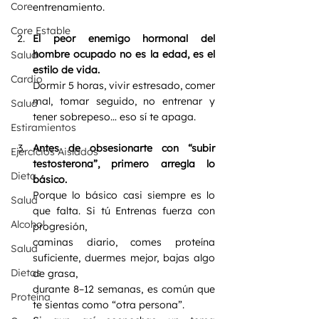
Core
entrenamiento.
Core Estable
El peor enemigo hormonal del 
hombre ocupado no es la edad, es el 
Salud
estilo de vida.
Cardio
Dormir 5 horas, vivir estresado, comer 
mal, tomar seguido, no entrenar y 
Salud
tener sobrepeso… eso sí te apaga.
Estiramientos
Antes de obsesionarte con “subir 
Ejercicios Aislados
testosterona”, primero arregla lo 
Dieta
básico.
Porque lo básico casi siempre es lo 
Salud
que falta. Si tú Entrenas fuerza con 
Alcohol
progresión,
caminas diario, comes proteína 
Salud
suficiente, duermes mejor, bajas algo 
Dietas
de grasa,
durante 8–12 semanas, es común que 
Proteína
te sientas como “otra persona”. 