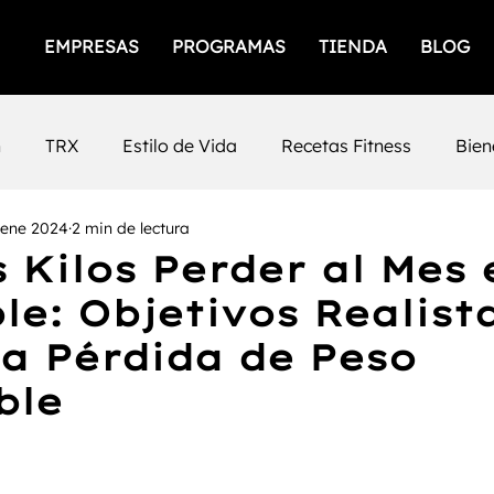
EMPRESAS
PROGRAMAS
TIENDA
BLOG
n
TRX
Estilo de Vida
Recetas Fitness
Bien
 ene 2024
2 min de lectura
icios
Empresas Saludables
Salud Mental
Prod
 Kilos Perder al Mes 
le: Objetivos Realist
iento Femenino
Salud
gimnasios
San Luis Po
a Pérdida de Peso
ble
Mental
Fuerza
Cafeina
Timing
Nutrición