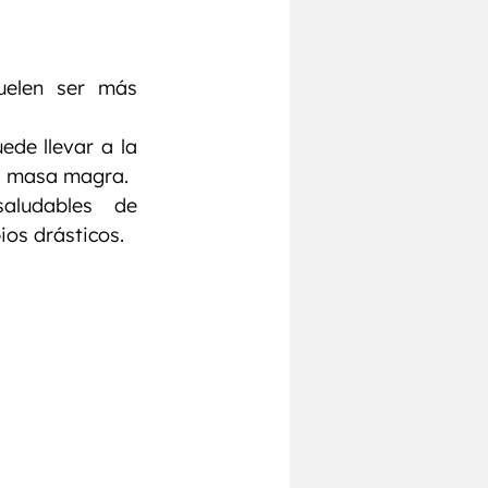
elen ser más 
de llevar a la 
a masa magra.
aludables de 
ios drásticos.