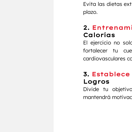
Evita las dietas e
plazo.
2. 
Entrenami
Calorías
El ejercicio no so
fortalecer tu c
cardiovasculares c
3. 
Establece
Logros
Divide tu objeti
mantendrá motivado