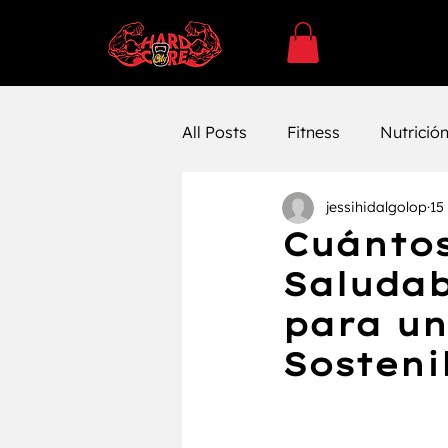
All Posts
Fitness
Nutrició
jessihidalgolop
15
SUPLEMENTACÓN
Ejerc
Cuántos
Saludab
Entrenamiento
Entrenam
para un
Sosteni
Farmacología
Bienestar 