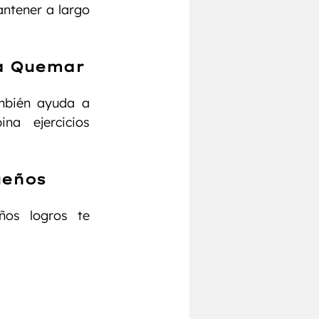
ntener a largo 
a Quemar 
mbién ayuda a 
a ejercicios 
eños 
os logros te 