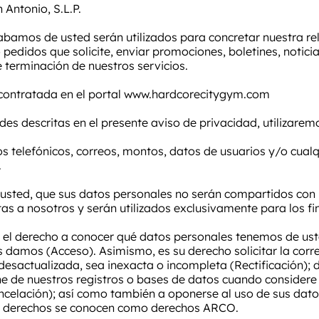
 Antonio, S.L.P.
bamos de usted serán utilizados para concretar nuestra re
pedidos que solicite, enviar promociones, boletines, noticias,
e terminación de nuestros servicios.
 contratada en el portal
www.hardcorecitygym.com
ades descritas en el presente aviso de privacidad, utilizarem
 telefónicos, correos, montos, datos de usuarios y/o cualq
.
 usted, que sus datos personales no serán compartidos con
tas a nosotros y serán utilizados exclusivamente para los fi
el derecho a conocer qué datos personales tenemos de uste
es damos (Acceso). Asimismo, es su derecho solicitar la corr
desactualizada, sea inexacta o incompleta (Rectificación); 
ne de nuestros registros o bases de datos cuando consider
celación); así como también a oponerse al uso de sus dato
os derechos se conocen como derechos ARCO.