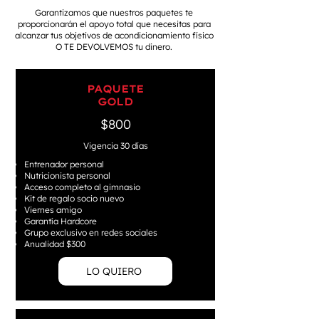
Garantizamos que nuestros paquetes te
proporcionarán el apoyo total que necesitas para
alcanzar tus objetivos de acondicionamiento físico
O TE DEVOLVEMOS tu dinero.
PAQUETE
GOLD
$800
Vigencia 30 días
Entrenador personal
Nutricionista personal
Acceso completo al gimnasio
Kit de regalo socio nuevo
Viernes amigo
Garantía Hardcore
Grupo exclusivo en redes sociales
Anualidad $300
LO QUIERO