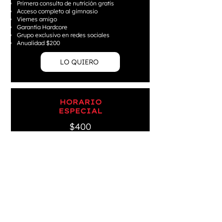
Primera consulta de nutrición gratis
Acceso completo al gimnasio
Viernes amigo
Garantía Hardcore
Grupo exclusivo en redes sociales
Anualidad $200
LO QUIERO
HORARIO
ESPECIAL
$400
Vigencia 30 días
Horario 10 am - 05 pm
Entrenador personal
Primera consulta de nutrición gratis
Acceso completo al gimnasio
Viernes amigo
Garantía Hardcore
Grupo exclusivo en redes sociales
Anualidad $99