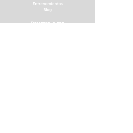
Entrenamientos
Blog
Descarga la app
Empresas
Talleres
Eventos
Consultoría
Contacto
© 2023 Creado por
Fityso