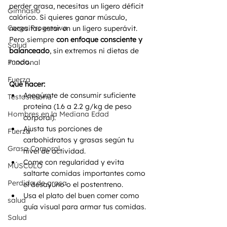
perder grasa, necesitas un ligero déficit 
Gimnasio
calórico. Si quieres ganar músculo, 
Carga Progresiva
necesitas estar en un ligero superávit. 
Pero siempre 
con enfoque consciente y 
Salud
balanceado
, sin extremos ni dietas de 
moda.
Funcional
Fuerza
Qué hacer:
Asegúrate de consumir suficiente 
Testosterona
proteína (1.6 a 2.2 g/kg de peso 
Hombres en la Mediana Edad
corporal).
Ajusta tus porciones de 
Fuerza
carbohidratos y grasas según tu 
Grasa Corporal
nivel de actividad.
Come con regularidad y evita 
MÚSCULO
saltarte comidas importantes como 
Perdida de grasa
el desayuno o el postentreno.
Usa el plato del buen comer como 
salud
guía visual para armar tus comidas.
Salud