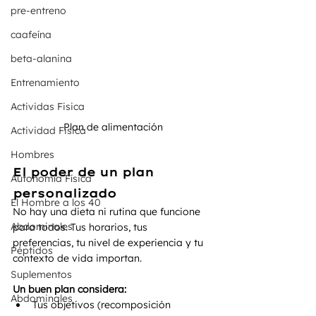
pre-entreno
caafeína
beta-alanina
Entrenamiento
Actividas Fisica
Plan de alimentación
Actividad Fisica
Hombres
El poder de un plan 
Autonomía Física
personalizado
El Hombre a los 40
No hay una dieta ni rutina que funcione 
Abdominales
para todos. Tus horarios, tus 
preferencias, tu nivel de experiencia y tu 
Péptidos
contexto de vida importan.
Suplementos
Un buen plan considera:
Abdominales
Tus objetivos (recomposición 