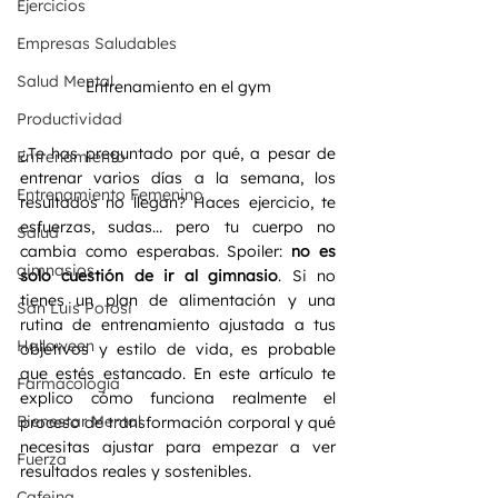
Ejercicios
Empresas Saludables
Salud Mental
Entrenamiento en el gym
Productividad
¿Te has preguntado por qué, a pesar de 
Entrenamiento
entrenar varios días a la semana, los 
Entrenamiento Femenino
resultados no llegan? Haces ejercicio, te 
esfuerzas, sudas... pero tu cuerpo no 
Salud
cambia como esperabas. Spoiler: 
no es 
gimnasios
solo cuestión de ir al gimnasio
. Si no 
tienes un plan de alimentación y una 
San Luis Potosi
rutina de entrenamiento ajustada a tus 
Halloween
objetivos y estilo de vida, es probable 
que estés estancado. En este artículo te 
Farmacología
explico cómo funciona realmente el 
Bienestar Mental
proceso de transformación corporal y qué 
necesitas ajustar para empezar a ver 
Fuerza
resultados reales y sostenibles.
Cafeina