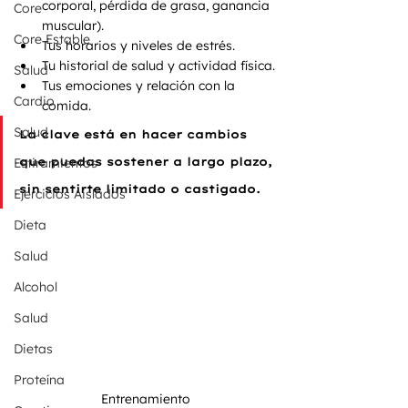
corporal, pérdida de grasa, ganancia 
Core
muscular).
Core Estable
Tus horarios y niveles de estrés.
Tu historial de salud y actividad física.
Salud
Tus emociones y relación con la 
Cardio
comida.
Salud
La clave está en hacer cambios 
Estiramientos
que puedas sostener a largo plazo, 
sin sentirte limitado o castigado.
Ejercicios Aislados
Dieta
Salud
Alcohol
Salud
Dietas
Proteína
Entrenamiento