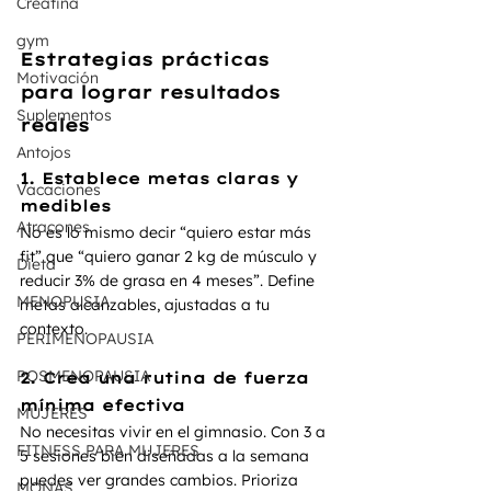
Creatina
gym
Estrategias prácticas 
Motivación
para lograr resultados 
Suplementos
reales
Antojos
1. Establece metas claras y 
Vacaciones
medibles
Atracones
No es lo mismo decir “quiero estar más 
fit” que “quiero ganar 2 kg de músculo y 
Dieta
reducir 3% de grasa en 4 meses”. Define 
MENOPUSIA
metas alcanzables, ajustadas a tu 
contexto.
PERIMENOPAUSIA
POSMENOPAUSIA
2. Crea una rutina de fuerza 
mínima efectiva
MUJERES
No necesitas vivir en el gimnasio. Con 3 a 
FITNESS PARA MUJERES
5 sesiones bien diseñadas a la semana 
puedes ver grandes cambios. Prioriza 
MONAS