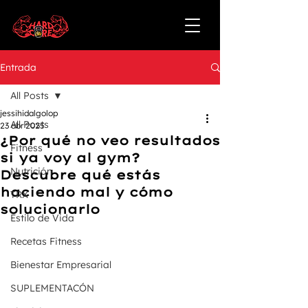
Entrada
All Posts
jessihidalgolop
All Posts
23 abr 2025
¿Por qué no veo resultados
Fitness
si ya voy al gym?
Nutrición
Descubre qué estás
haciendo mal y cómo
TRX
solucionarlo
Estilo de Vida
Recetas Fitness
Bienestar Empresarial
SUPLEMENTACÓN