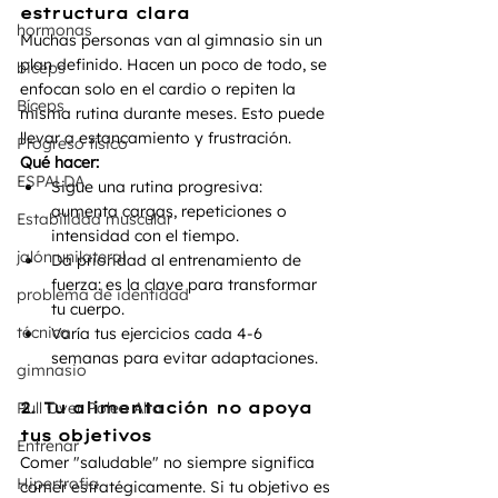
estructura clara
hormonas
Muchas personas van al gimnasio sin un 
plan definido. Hacen un poco de todo, se 
biceps
enfocan solo en el cardio o repiten la 
Bíceps
misma rutina durante meses. Esto puede 
llevar a estancamiento y frustración.
Progreso físico
Qué hacer:
ESPALDA
Sigue una rutina progresiva: 
aumenta cargas, repeticiones o 
Estabilidad muscular
intensidad con el tiempo.
jalón unilateral
Da prioridad al entrenamiento de 
fuerza: es la clave para transformar 
problema de identidad
tu cuerpo.
técnica
Varía tus ejercicios cada 4-6 
semanas para evitar adaptaciones.
gimnasio
Pull Over Polea Alta
2. Tu alimentación no apoya 
tus objetivos
Entrenar
Comer "saludable" no siempre significa 
Hipertrofia
comer estratégicamente. Si tu objetivo es 