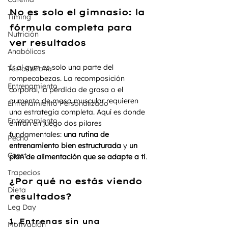
No es solo el gimnasio: la 
Timing
fórmula completa para 
Nutrición
ver resultados
Anabólicos
Ir al gym es solo una parte del 
Testosterona
rompecabezas. La recomposición 
Entrenamiento
corporal, la pérdida de grasa o el 
aumento de masa muscular requieren 
Entrenamiento Personalizado
una estrategia completa. Aquí es donde 
Entrenamiento
entran en juego dos pilares 
fundamentales: 
una rutina de 
Pecho
entrenamiento bien estructurada
 y 
un 
Chest
plan de alimentación que se adapte a ti
.
Trapecios
¿Por qué no estás viendo 
Dieta
resultados?
Leg Day
1. Entrenas sin una 
Motivación