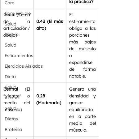
la práctica?
Core
Core Estable
Distal
 (Cerca 
El 
de la 
0.43 (El más 
estiramiento 
Salud
articulación/
alto)
obliga a las 
Cardio
abajo)
porciones 
más bajas 
Salud
del músculo 
Estiramientos
a 
expandirse 
Ejercicios Aislados
de forma 
notable.  
Dieta
Salud
Central
 (El 
Genera una 
"vientre" o 
0.28 
densidad y 
Alcohol
medio del 
(Moderado)
grosor 
Salud
músculo)
equilibrado 
en la parte 
Dietas
media del 
Proteína
músculo.  