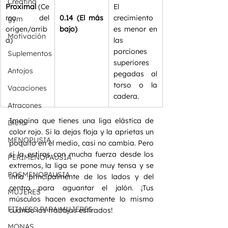
Creatina
Proximal
 (Ce
El 
rca del 
0.14 (El más 
crecimiento 
gym
origen/arrib
bajo)
es menor en 
Motivación
a)
las 
porciones 
Suplementos
superiores 
Antojos
pegadas al 
torso o la 
Vacaciones
cadera.  
Atracones
Imagina que tienes una liga elástica de 
Dieta
color rojo. Si la dejas floja y la aprietas un 
MENOPUSIA
poquito en el medio, casi no cambia. Pero 
si la estiras con mucha fuerza desde los 
PERIMENOPAUSIA
extremos, la liga se pone muy tensa y se 
POSMENOPAUSIA
infla principalmente de los lados y del 
centro para aguantar el jalón. ¡Tus 
MUJERES
músculos hacen exactamente lo mismo 
FITNESS PARA MUJERES
cuando los trabajas estirados!
MONAS