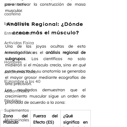
pre-entreno
para activar la construcción de masa 
muscular.  
caafeína
beta-alanina
Análisis Regional: ¿Dónde 
crece más el músculo?
Entrenamiento
Actividas Fisica
Una de las joyas ocultas de esta 
Actividad Fisica
investigación es el 
análisis regional de 
subgrupos
. Los científicos no solo 
Hombres
midieron si el músculo crecía, sino 
en qué 
parte exacta
 de su anatomía se generaba 
Autonomía Física
el mayor grosor mediante ecografías de 
El Hombre a los 40
alta precisión.  
Los resultados demuestran que el 
Abdominales
crecimiento muscular sigue un orden de 
Péptidos
prioridad de acuerdo a la zona:  
Suplementos
Zona del 
Fuerza del 
¿Qué 
Abdominales
Músculo
Efecto (ES)
significa en 