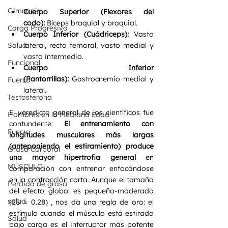
Gimnasio
Cuerpo Superior (Flexores del 
codo):
 Bíceps braquial y braquial.  
Carga Progresiva
Cuerpo Inferior (Cuádriceps):
 Vasto 
Salud
lateral, recto femoral, vasto medial y 
vasto intermedio.  
Funcional
Cuerpo Inferior 
(Pantorrillas):
 Gastrocnemio medial y 
Fuerza
lateral.  
Testosterona
El veredicto general de los científicos fue 
Hombres en la Mediana Edad
contundente: 
El entrenamiento con 
Fuerza
longitudes musculares más largas 
(anteponiendo el estiramiento) produce 
Grasa Corporal
una mayor hipertrofia general
 en 
MÚSCULO
comparación con entrenar enfocándose 
en la contracción corta. Aunque el tamaño 
Perdida de grasa
del efecto global es pequeño-moderado 
salud
(ES = 0.28) , nos da una regla de oro: el 
estímulo cuando el músculo está estirado 
Salud
bajo carga es el interruptor más potente 