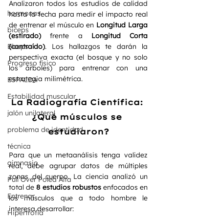
Analizaron todos los estudios de calidad 
hormonas
hasta la fecha para medir el impacto real 
de entrenar el músculo en 
Longitud Larga 
biceps
(estirado)
 frente a 
Longitud Corta 
Bíceps
(contraído)
. Los hallazgos te darán la 
perspectiva exacta (el bosque y no solo 
Progreso físico
los árboles) para entrenar con una 
estrategia milimétrica.  
ESPALDA
Estabilidad muscular
La Radiografía Científica: 
jalón unilateral
¿Qué músculos se 
problema de identidad
estudiaron?
técnica
Para que un metaanálisis tenga validez 
gimnasio
real, debe agrupar datos de múltiples 
zonas del cuerpo. La ciencia analizó un 
Pull Over Polea Alta
total de 
8 estudios robustos
 enfocados en 
Entrenar
los músculos que a todo hombre le 
interesa desarrollar:  
Hipertrofia