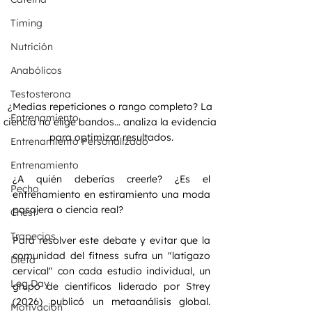
Timing
Nutrición
Anabólicos
Testosterona
¿Medias repeticiones o rango completo? La 
Entrenamiento
ciencia no elige bandos… analiza la evidencia 
para optimizar resultados.
Entrenamiento Personalizado
Entrenamiento
¿A quién deberías creerle? ¿Es el 
Pecho
entrenamiento en estiramiento una moda 
pasajera o ciencia real?
Chest
Trapecios
Para resolver este debate y evitar que la 
comunidad del fitness sufra un "latigazo 
Dieta
cervical" con cada estudio individual, un 
Leg Day
grupo de científicos liderado por Strey 
(2026) publicó un metaanálisis global. 
Motivación