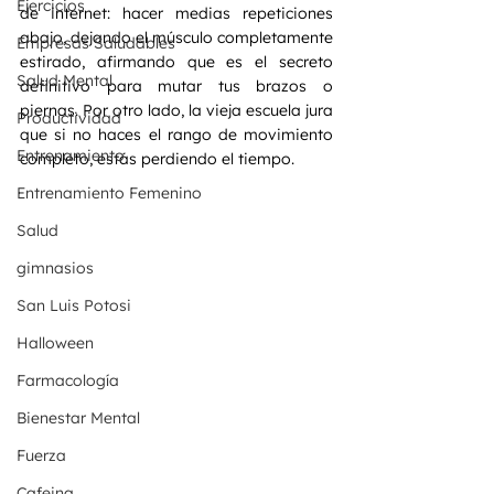
Ejercicios
de internet: hacer medias repeticiones 
abajo, dejando el músculo completamente 
Empresas Saludables
estirado, afirmando que es el secreto 
Salud Mental
definitivo para mutar tus brazos o 
piernas. Por otro lado, la vieja escuela jura 
Productividad
que si no haces el rango de movimiento 
Entrenamiento
completo, estás perdiendo el tiempo.
Entrenamiento Femenino
Salud
gimnasios
San Luis Potosi
Halloween
Farmacología
Bienestar Mental
Fuerza
Cafeina