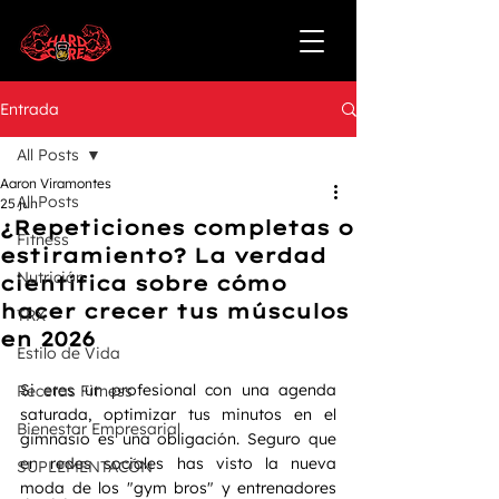
Entrada
All Posts
Aaron Viramontes
All Posts
25 jun
¿Repeticiones completas o
Fitness
estiramiento? La verdad
Nutrición
científica sobre cómo
hacer crecer tus músculos
TRX
en 2026
Estilo de Vida
Si eres un profesional con una agenda 
Recetas Fitness
saturada, optimizar tus minutos en el 
Bienestar Empresarial
gimnasio es una obligación. Seguro que 
en redes sociales has visto la nueva 
SUPLEMENTACÓN
moda de los "gym bros" y entrenadores 