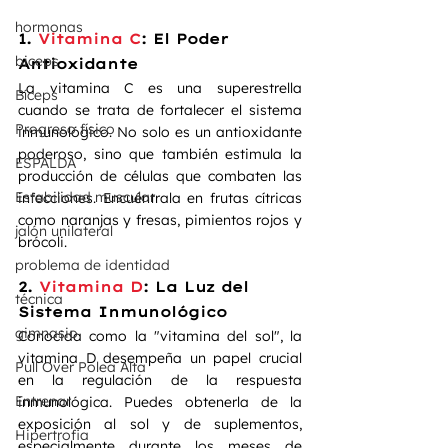
hormonas
1. 
Vitamina C
: El Poder 
biceps
Antioxidante
La vitamina C es una superestrella 
Bíceps
cuando se trata de fortalecer el sistema 
Progreso físico
inmunológico. No solo es un antioxidante 
poderoso, sino que también estimula la 
ESPALDA
producción de células que combaten las 
Estabilidad muscular
infecciones. Encuéntrala en frutas cítricas 
como naranjas y fresas, pimientos rojos y 
jalón unilateral
brócoli.
problema de identidad
2. 
Vitamina D
: La Luz del 
técnica
Sistema Inmunológico
gimnasio
Conocida como la "vitamina del sol", la 
vitamina D desempeña un papel crucial 
Pull Over Polea Alta
en la regulación de la respuesta 
Entrenar
inmunológica. Puedes obtenerla de la 
exposición al sol y de suplementos, 
Hipertrofia
especialmente durante los meses de 