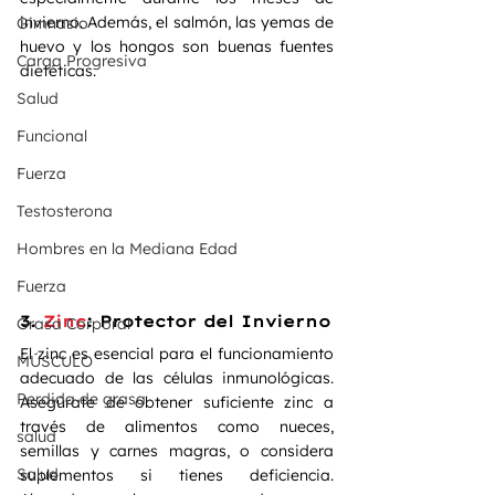
invierno. Además, el salmón, las yemas de 
Gimnasio
huevo y los hongos son buenas fuentes 
Carga Progresiva
dietéticas.
Salud
Funcional
Fuerza
Testosterona
Hombres en la Mediana Edad
Fuerza
3. 
Zinc
: Protector del Invierno
Grasa Corporal
El zinc es esencial para el funcionamiento 
MÚSCULO
adecuado de las células inmunológicas. 
Perdida de grasa
Asegúrate de obtener suficiente zinc a 
través de alimentos como nueces, 
salud
semillas y carnes magras, o considera 
Salud
suplementos si tienes deficiencia. 