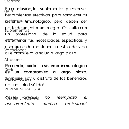
Creatina
En conclusión, los suplementos pueden ser 
gym
herramientas efectivas para fortalecer tu 
Motivación
sistema inmunológico, pero deben ser 
parte de un enfoque integral. Consulta con 
Suplementos
un profesional de la salud para 
Antojos
determinar tus necesidades específicas y 
asegúrate de mantener un estilo de vida 
Vacaciones
que promueva la salud a largo plazo.
Atracones
Recuerda, cuidar tu sistema inmunológico 
Dieta
es un compromiso a largo plazo
. 
¡Empieza hoy y disfruta de los beneficios 
MENOPUSIA
de una salud sólida!
PERIMENOPAUSIA
**Este artículo no reemplaza el 
POSMENOPAUSIA
asesoramiento médico profesional. 
MUJERES
Consulta con un profesional de la salud 
antes de realizar cambios significativos 
FITNESS PARA MUJERES
en tu régimen de suplementos.
MONAS