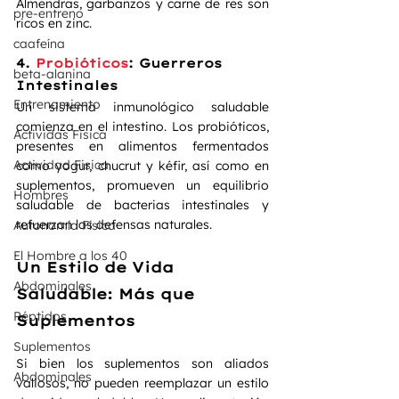
Almendras, garbanzos y carne de res son 
pre-entreno
ricos en zinc.
caafeína
4. 
Probióticos
: Guerreros 
beta-alanina
Intestinales
Entrenamiento
Un sistema inmunológico saludable 
comienza en el intestino. Los probióticos, 
Actividas Fisica
presentes en alimentos fermentados 
Actividad Fisica
como yogur, chucrut y kéfir, así como en 
suplementos, promueven un equilibrio 
Hombres
saludable de bacterias intestinales y 
refuerzan las defensas naturales.
Autonomía Física
El Hombre a los 40
Un Estilo de Vida 
Abdominales
Saludable: Más que 
Péptidos
Suplementos
Suplementos
Si bien los suplementos son aliados 
Abdominales
valiosos, no pueden reemplazar un estilo 