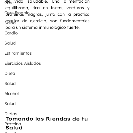
de vida saludable. Una alimentación 
Core
equilibrada, rica en frutas, verduras y 
Core Estable
proteínas magras, junto con la práctica 
regular de ejercicio, son fundamentales 
Salud
para un sistema inmunológico fuerte.
Cardio
Salud
Estiramientos
Ejercicios Aislados
Dieta
Salud
Alcohol
Salud
Dietas
Tomando las Riendas de tu 
Proteína
Salud