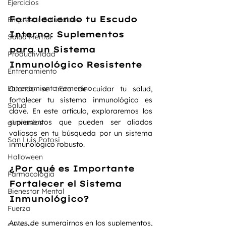
Ejercicios
Fortaleciendo tu Escudo 
Empresas Saludables
Interno: Suplementos 
Salud Mental
para un Sistema 
Productividad
Inmunológico Resistente
Entrenamiento
Entrenamiento Femenino
Cuando se trata de cuidar tu salud, 
fortalecer tu sistema inmunológico es 
Salud
clave. En este artículo, exploraremos los 
suplementos que pueden ser aliados 
gimnasios
valiosos en tu búsqueda por un sistema 
San Luis Potosi
inmunológico robusto.
Halloween
¿Por qué es Importante 
Farmacología
Fortalecer el Sistema 
Bienestar Mental
Inmunológico?
Fuerza
Antes de sumergirnos en los suplementos, 
Cafeina