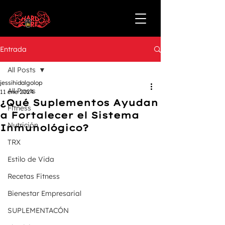
Entrada
All Posts
jessihidalgolop
All Posts
11 ene 2024
¿Qué Suplementos Ayudan
Fitness
a Fortalecer el Sistema
Nutrición
Inmunológico?
TRX
Estilo de Vida
Recetas Fitness
Bienestar Empresarial
SUPLEMENTACÓN