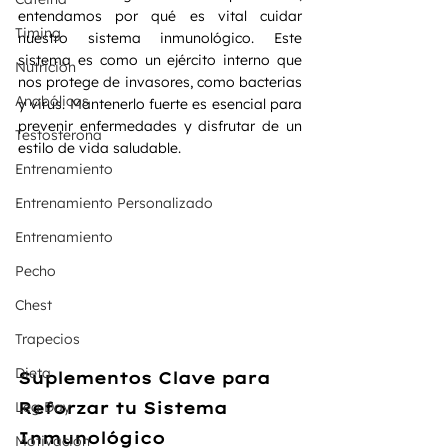
entendamos por qué es vital cuidar 
Timing
nuestro sistema inmunológico. Este 
sistema es como un ejército interno que 
Nutrición
nos protege de invasores, como bacterias 
Anabólicos
y virus. Mantenerlo fuerte es esencial para 
prevenir enfermedades y disfrutar de un 
Testosterona
estilo de vida saludable.
Entrenamiento
Entrenamiento Personalizado
Entrenamiento
Pecho
Chest
Trapecios
Dieta
Suplementos Clave para 
Leg Day
Reforzar tu Sistema 
Inmunológico
Motivación