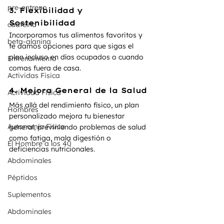
pre-entreno
3. Flexibilidad y 
Sostenibilidad
caafeína
Incorporamos tus alimentos favoritos y 
beta-alanina
te damos opciones para que sigas el 
plan incluso en días ocupados o cuando 
Entrenamiento
comas fuera de casa.
Actividas Fisica
4. Mejora General de la Salud
Actividad Fisica
Más allá del rendimiento físico, un plan 
Hombres
personalizado mejora tu bienestar 
Autonomía Física
general, previniendo problemas de salud 
como fatiga, mala digestión o 
El Hombre a los 40
deficiencias nutricionales.
Abdominales
Péptidos
Suplementos
Abdominales