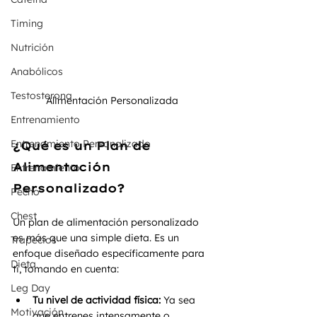
Timing
Nutrición
Anabólicos
Testosterona
Alimentación Personalizada 
Entrenamiento
Entrenamiento Personalizado
¿Qué es un Plan de 
Alimentación 
Entrenamiento
Personalizado?
Pecho
Chest
Un plan de alimentación personalizado 
es más que una simple dieta. Es un 
Trapecios
enfoque diseñado específicamente para 
Dieta
ti, tomando en cuenta:
Leg Day
Tu nivel de actividad física:
 Ya sea 
Motivación
que entrenes intensamente o 