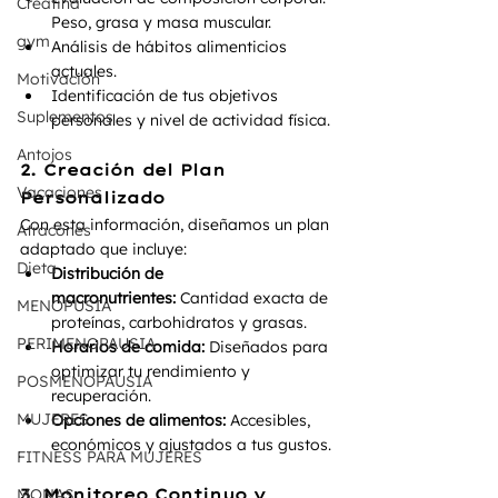
Creatina
Peso, grasa y masa muscular.
gym
Análisis de hábitos alimenticios 
actuales.
Motivación
Identificación de tus objetivos 
Suplementos
personales y nivel de actividad física.
Antojos
2. Creación del Plan 
Vacaciones
Personalizado
Con esta información, diseñamos un plan 
Atracones
adaptado que incluye:
Dieta
Distribución de 
macronutrientes:
 Cantidad exacta de 
MENOPUSIA
proteínas, carbohidratos y grasas.
PERIMENOPAUSIA
Horarios de comida:
 Diseñados para 
optimizar tu rendimiento y 
POSMENOPAUSIA
recuperación.
MUJERES
Opciones de alimentos:
 Accesibles, 
económicos y ajustados a tus gustos.
FITNESS PARA MUJERES
MONAS
3. Monitoreo Continuo y 