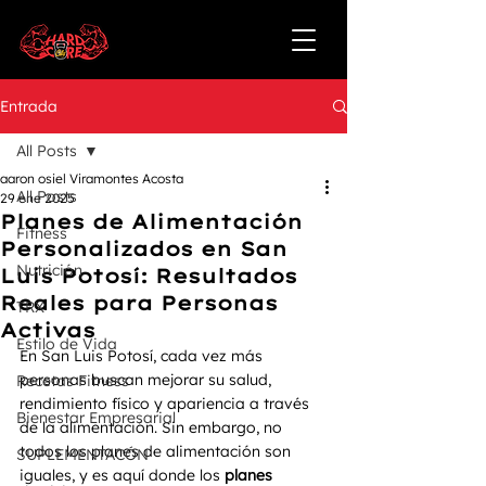
Entrada
All Posts
aaron osiel Viramontes Acosta
All Posts
29 ene 2025
Planes de Alimentación
Fitness
Personalizados en San
Nutrición
Luis Potosí: Resultados
Reales para Personas
TRX
Activas
Estilo de Vida
En San Luis Potosí, cada vez más 
personas buscan mejorar su salud, 
Recetas Fitness
rendimiento físico y apariencia a través 
Bienestar Empresarial
de la alimentación. Sin embargo, no 
todos los planes de alimentación son 
SUPLEMENTACÓN
iguales, y es aquí donde los 
planes 