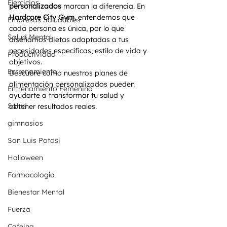
Ejercicios
personalizados
 marcan la diferencia. En 
Hardcore City Gym
, entendemos que 
Empresas Saludables
cada persona es única, por lo que 
Salud Mental
diseñamos dietas adaptadas a tus 
necesidades específicas, estilo de vida y 
Productividad
objetivos.
Entrenamiento
Descubre cómo nuestros planes de 
alimentación personalizados pueden 
Entrenamiento Femenino
ayudarte a transformar tu salud y 
Salud
obtener resultados reales.
gimnasios
San Luis Potosi
Halloween
Farmacología
Bienestar Mental
Fuerza
Cafeina