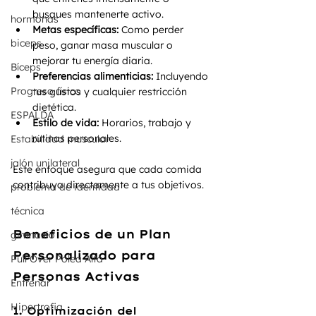
busques mantenerte activo.
hormonas
Metas específicas:
 Como perder 
biceps
peso, ganar masa muscular o 
mejorar tu energía diaria.
Bíceps
Preferencias alimenticias:
 Incluyendo 
Progreso físico
tus gustos y cualquier restricción 
dietética.
ESPALDA
Estilo de vida:
 Horarios, trabajo y 
rutinas personales.
Estabilidad muscular
jalón unilateral
Este enfoque asegura que cada comida 
contribuya directamente a tus objetivos.
problema de identidad
técnica
Beneficios de un Plan 
gimnasio
Personalizado para 
Pull Over Polea Alta
Personas Activas
Entrenar
Hipertrofia
1. Optimización del 