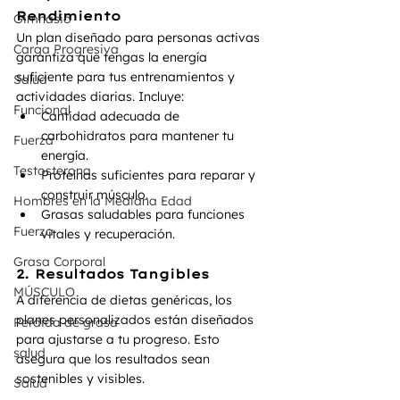
Rendimiento
Gimnasio
Un plan diseñado para personas activas 
Carga Progresiva
garantiza que tengas la energía 
suficiente para tus entrenamientos y 
Salud
actividades diarias. Incluye:
Funcional
Cantidad adecuada de 
carbohidratos para mantener tu 
Fuerza
energía.
Testosterona
Proteínas suficientes para reparar y 
construir músculo.
Hombres en la Mediana Edad
Grasas saludables para funciones 
Fuerza
vitales y recuperación.
Grasa Corporal
2. Resultados Tangibles
MÚSCULO
A diferencia de dietas genéricas, los 
planes personalizados están diseñados 
Perdida de grasa
para ajustarse a tu progreso. Esto 
salud
asegura que los resultados sean 
sostenibles y visibles.
Salud