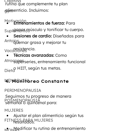
Creatina
rutina que complemente tu plan 
alimenticio. Incluimos:
gym
Motivación
Entrenamientos de fuerza:
 Para 
ganar músculo y tonificar tu cuerpo.
Suplementos
Sesiones de cardio:
 Diseñadas para 
Antojos
quemar grasa y mejorar tu 
resistencia.
Vacaciones
Técnicas avanzadas:
 Como 
Atracones
superseries, entrenamiento funcional 
o HIIT, según tus metas.
Dieta
MENOPUSIA
4. Monitoreo Constante
PERIMENOPAUSIA
Seguimos tu progreso de manera 
POSMENOPAUSIA
semanal o quincenal para:
MUJERES
Ajustar el plan alimenticio según tus 
FITNESS PARA MUJERES
resultados.
Modificar tu rutina de entrenamiento 
MONAS