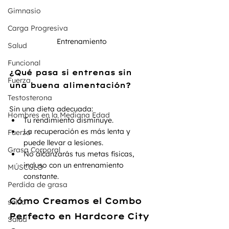
Gimnasio
Carga Progresiva
Entrenamiento
Salud
Funcional
¿Qué pasa si entrenas sin 
Fuerza
una buena alimentación?
Testosterona
Sin una dieta adecuada:
Hombres en la Mediana Edad
Tu rendimiento disminuye.
La recuperación es más lenta y 
Fuerza
puede llevar a lesiones.
Grasa Corporal
No alcanzarás tus metas físicas, 
incluso con un entrenamiento 
MÚSCULO
constante.
Perdida de grasa
Cómo Creamos el Combo 
salud
Perfecto en Hardcore City 
Salud