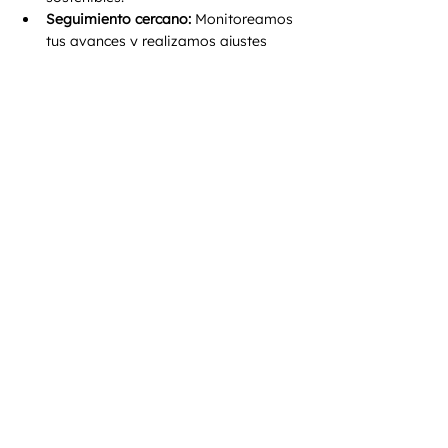
Seguimiento cercano:
 Monitoreamos 
tus avances y realizamos ajustes 
para que nunca pierdas el enfoque.
Resultados garantizados:
 Nuestra 
comunidad de clientes satisfechos es 
la prueba de nuestra efectividad.
Comienza Hoy con el 
Combo Ganador
Si estás listo para transformar tu cuerpo 
y tu salud, en 
Hardcore City 
Gym
 tenemos todo lo que necesitas. 
Agenda tu consulta inicial y descubre 
cómo un plan integral de nutrición y 
entrenamiento puede llevarte al siguiente 
nivel.
¡Reserva ahora!