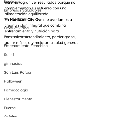
Ejercicios
pero no logran ver resultados porque no 
complementan su esfuerzo con una 
Empresas Saludables
alimentación equilibrada.
Salud Mental
En 
Hardcore City Gym
, te ayudamos a 
crear un plan integral que combina 
Productividad
entrenamiento y nutrición para 
Entrenamiento
maximizar tu rendimiento, perder grasa, 
ganar músculo y mejorar tu salud general.
Entrenamiento Femenino
Salud
gimnasios
San Luis Potosi
Halloween
Farmacología
Bienestar Mental
Fuerza
Cafeina