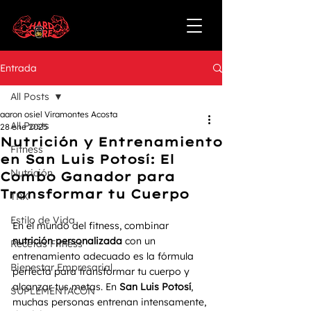
Entrada
All Posts
aaron osiel Viramontes Acosta
All Posts
28 ene 2025
Nutrición y Entrenamiento
Fitness
en San Luis Potosí: El
Nutrición
Combo Ganador para
Transformar tu Cuerpo
TRX
Estilo de Vida
En el mundo del fitness, combinar 
nutrición personalizada
 con un 
Recetas Fitness
entrenamiento adecuado es la fórmula 
Bienestar Empresarial
perfecta para transformar tu cuerpo y 
alcanzar tus metas. En 
San Luis Potosí
, 
SUPLEMENTACÓN
muchas personas entrenan intensamente, 