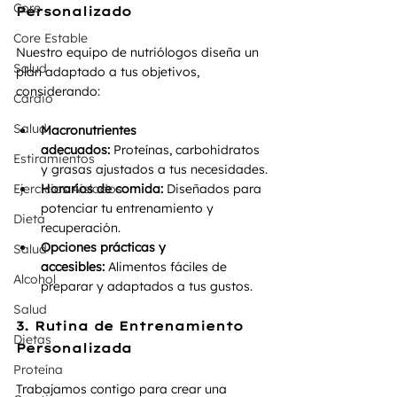
Core
Personalizado
Core Estable
Nuestro equipo de nutriólogos diseña un 
Salud
plan adaptado a tus objetivos, 
considerando:
Cardio
Salud
Macronutrientes 
adecuados:
 Proteínas, carbohidratos 
Estiramientos
y grasas ajustados a tus necesidades.
Ejercicios Aislados
Horarios de comida:
 Diseñados para 
potenciar tu entrenamiento y 
Dieta
recuperación.
Opciones prácticas y 
Salud
accesibles:
 Alimentos fáciles de 
Alcohol
preparar y adaptados a tus gustos.
Salud
3. Rutina de Entrenamiento 
Dietas
Personalizada
Proteína
Trabajamos contigo para crear una 