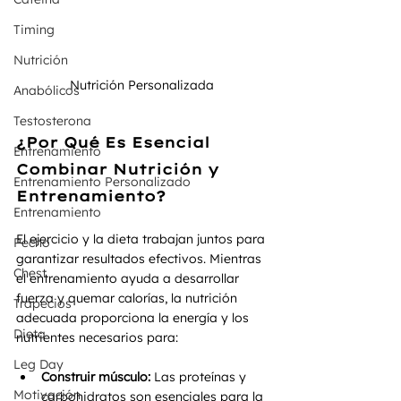
Timing
Nutrición
Nutrición Personalizada 
Anabólicos
Testosterona
¿Por Qué Es Esencial 
Entrenamiento
Combinar Nutrición y 
Entrenamiento Personalizado
Entrenamiento?
Entrenamiento
El ejercicio y la dieta trabajan juntos para 
Pecho
garantizar resultados efectivos. Mientras 
Chest
el entrenamiento ayuda a desarrollar 
fuerza y quemar calorías, la nutrición 
Trapecios
adecuada proporciona la energía y los 
Dieta
nutrientes necesarios para:
Leg Day
Construir músculo:
 Las proteínas y 
Motivación
carbohidratos son esenciales para la 