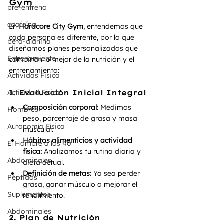
Gym
pre-entreno
caafeína
En 
Hardcore City Gym
, entendemos que 
cada persona es diferente, por lo que 
beta-alanina
diseñamos planes personalizados que 
Entrenamiento
combinan lo mejor de la nutrición y el 
entrenamiento:
Actividas Fisica
Actividad Fisica
1. Evaluación Inicial Integral
Composición corporal:
 Medimos 
Hombres
peso, porcentaje de grasa y masa 
Autonomía Física
muscular.
Hábitos alimenticios y actividad 
El Hombre a los 40
física:
 Analizamos tu rutina diaria y 
Abdominales
dieta actual.
Definición de metas:
 Ya sea perder 
Péptidos
grasa, ganar músculo o mejorar el 
Suplementos
rendimiento.
Abdominales
2. Plan de Nutrición 