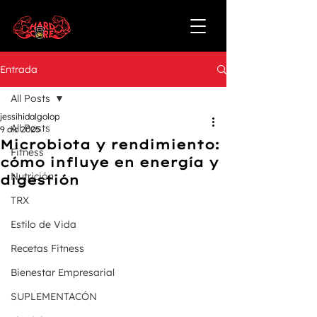
Entrada
All Posts
jessihidalgolop
All Posts
9 dic 2025
Microbiota y rendimiento:
Fitness
cómo influye en energía y
Nutrición
digestión
TRX
Estilo de Vida
Recetas Fitness
Bienestar Empresarial
SUPLEMENTACÓN