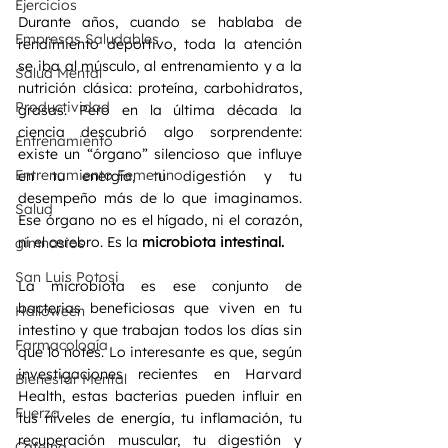
Ejercicios
Durante años, cuando se hablaba de 
Empresas Saludables
rendimiento deportivo, toda la atención 
se iba al músculo, al entrenamiento y a la 
Salud Mental
nutrición clásica: proteína, carbohidratos, 
Productividad
grasas. Pero en la última década la 
ciencia descubrió algo sorprendente: 
Entrenamiento
existe un “órgano” silencioso que influye 
Entrenamiento Femenino
en tu energía, tu digestión y tu 
desempeño más de lo que imaginamos. 
Salud
Ese órgano no es el hígado, ni el corazón, 
ni el cerebro. Es la
 microbiota intestinal.
gimnasios
San Luis Potosi
La microbiota es ese conjunto de 
bacterias beneficiosas que viven en tu 
Halloween
intestino y que trabajan todos los días sin 
Farmacología
que lo notes. Lo interesante es que, según 
investigaciones recientes en Harvard 
Bienestar Mental
Health, estas bacterias pueden influir en 
Fuerza
tus niveles de energía, tu inflamación, tu 
recuperación muscular, tu digestión y 
Cafeina