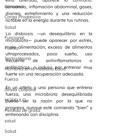
está alterada, aparece lo contrario: 
Gimnasio
cansancio, inflamación abdominal, gases, 
diarrea, estreñimiento y una reducción 
Carga Progresiva
notable en la energía durante tus rutinas.
Salud
La disbiosis —un desequilibrio en la 
Funcional
microbiota— puede aparecer por estrés, 
mala alimentación, exceso de alimentos 
Fuerza
ultraprocesados, poco sueño, uso 
Testosterona
frecuente de antiinflamatorios o 
antibióticos, o incluso por entrenar muy 
Hombres en la Mediana Edad
fuerte sin una recuperación adecuada.
Fuerza
En un atleta o una persona que entrena 
Grasa Corporal
fuerza, una microbiota desequilibrada 
MÚSCULO
puede ser la razón por la que no 
progresa, aunque esté comiendo “bien” y 
Perdida de grasa
entrenando con disciplina.
salud
Salud