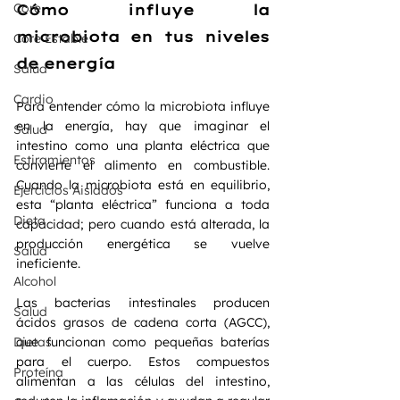
Core
Cómo influye la 
microbiota en tus niveles 
Core Estable
de energía
Salud
Cardio
Para entender cómo la microbiota influye 
en la energía, hay que imaginar el 
Salud
intestino como una planta eléctrica que 
Estiramientos
convierte el alimento en combustible. 
Cuando la microbiota está en equilibrio, 
Ejercicios Aislados
esta “planta eléctrica” funciona a toda 
Dieta
capacidad; pero cuando está alterada, la 
producción energética se vuelve 
Salud
ineficiente.
Alcohol
Las bacterias intestinales producen 
Salud
ácidos grasos de cadena corta (AGCC), 
que funcionan como pequeñas baterías 
Dietas
para el cuerpo. Estos compuestos 
Proteína
alimentan a las células del intestino, 