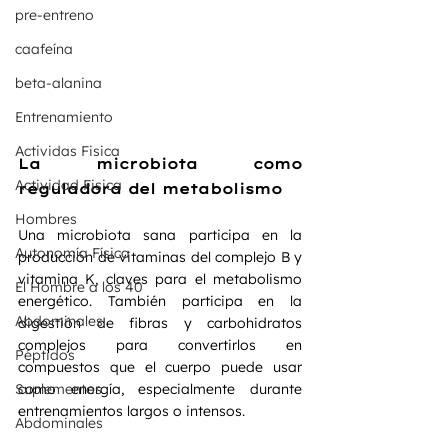
pre-entreno
caafeína
beta-alanina
Entrenamiento
Actividas Fisica
La microbiota como 
Actividad Fisica
reguladora del metabolismo
Hombres
Una microbiota sana participa en la 
Autonomía Física
producción de vitaminas del complejo B y 
vitamina K, claves para el metabolismo 
El Hombre a los 40
energético. También participa en la 
Abdominales
digestión de fibras y carbohidratos 
complejos para convertirlos en 
Péptidos
compuestos que el cuerpo puede usar 
como energía, especialmente durante 
Suplementos
entrenamientos largos o intensos.
Abdominales