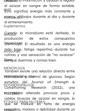
reducen la inflamación y ayudan a regular 
Creatina
el azúcar en sangre de forma estable. 
gym
Esto significa energía más constante y 
menos altibajos durante el día y durante 
Motivación
el entrenamiento.
Suplementos
Cuando la microbiota está dañada, la 
Antojos
producción de estos compuestos 
Vacaciones
disminuye. El resultado es una energía 
más baja, fatiga repentina durante tus 
Atracones
rutinas y una sensación de “no avanzar” 
Dieta
aunque duermas y comas bien.
MENOPUSIA
También existe una relación directa entre 
microbiota y control de glucosa. Según 
PERIMENOPAUSIA
estudios del Journal of Strength & 
POSMENOPAUSIA
Conditioning Research (2022), una 
microbiota alterada provoca picos y 
MUJERES
caídas bruscas de azúcar en sangre, lo 
FITNESS PARA MUJERES
que se traduce en falta de energía 
repentina, mareos o debilidad durante un 
MONAS