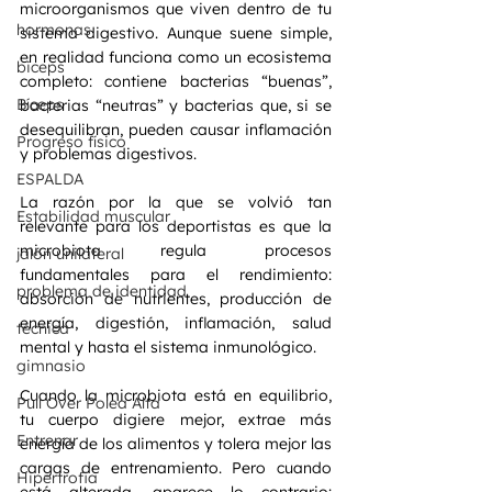
microorganismos que viven dentro de tu 
hormonas
sistema digestivo. Aunque suene simple, 
en realidad funciona como un ecosistema 
biceps
completo: contiene bacterias “buenas”, 
Bíceps
bacterias “neutras” y bacterias que, si se 
desequilibran, pueden causar inflamación 
Progreso físico
y problemas digestivos.
ESPALDA
La razón por la que se volvió tan 
Estabilidad muscular
relevante para los deportistas es que la 
microbiota regula procesos 
jalón unilateral
fundamentales para el rendimiento: 
problema de identidad
absorción de nutrientes, producción de 
energía, digestión, inflamación, salud 
técnica
mental y hasta el sistema inmunológico.
gimnasio
Cuando la microbiota está en equilibrio, 
Pull Over Polea Alta
tu cuerpo digiere mejor, extrae más 
Entrenar
energía de los alimentos y tolera mejor las 
cargas de entrenamiento. Pero cuando 
Hipertrofia