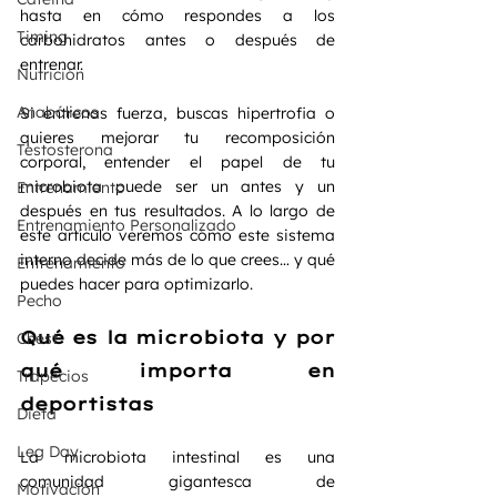
hasta en cómo respondes a los 
Timing
carbohidratos antes o después de 
entrenar.
Nutrición
Anabólicos
Si entrenas fuerza, buscas hipertrofia o 
quieres mejorar tu recomposición 
Testosterona
corporal, entender el papel de tu 
microbiota puede ser un antes y un 
Entrenamiento
después en tus resultados. A lo largo de 
Entrenamiento Personalizado
este artículo veremos cómo este sistema 
interno decide más de lo que crees… y qué 
Entrenamiento
puedes hacer para optimizarlo.
Pecho
Qué es la microbiota y por 
Chest
qué importa en 
Trapecios
deportistas
Dieta
Leg Day
La microbiota intestinal es una 
comunidad gigantesca de 
Motivación