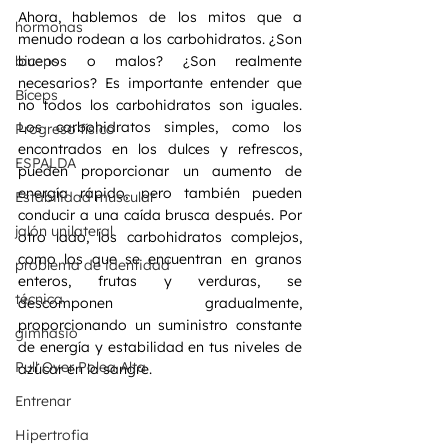
Ahora, hablemos de los mitos que a 
hormonas
menudo rodean a los carbohidratos. ¿Son 
biceps
buenos o malos? ¿Son realmente 
necesarios? Es importante entender que 
Bíceps
no todos los carbohidratos son iguales. 
Los carbohidratos simples, como los 
Progreso físico
encontrados en los dulces y refrescos, 
ESPALDA
pueden proporcionar un aumento de 
energía rápido, pero también pueden 
Estabilidad muscular
conducir a una caída brusca después. Por 
jalón unilateral
otro lado, los carbohidratos complejos, 
como los que se encuentran en granos 
problema de identidad
enteros, frutas y verduras, se 
técnica
descomponen gradualmente, 
proporcionando un suministro constante 
gimnasio
de energía y estabilidad en tus niveles de 
Pull Over Polea Alta
azúcar en la sangre.
Entrenar
Hipertrofia