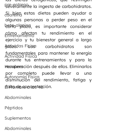
pre-entreno
severamente la ingesta de carbohidratos. 
Si bien estas dietas pueden ayudar a 
caafeína
algunas personas a perder peso en el 
beta-alanina
corto plazo, es importante considerar 
cómo afectan tu rendimiento en el 
Entrenamiento
ejercicio y tu bienestar general a largo 
Actividas Fisica
plazo. Los carbohidratos son 
fundamentales para mantener la energía 
Actividad Fisica
durante tus entrenamientos y para la 
Hombres
recuperación después de ellos. Eliminarlos 
por completo puede llevar a una 
Autonomía Física
disminución del rendimiento, fatiga y 
falta de concentración.
El Hombre a los 40
Abdominales
Péptidos
Suplementos
Abdominales