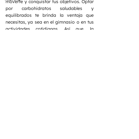
moverte y conquistar tus objetivos. Optar 
por carbohidratos saludables y 
equilibrados te brinda la ventaja que 
necesitas, ya sea en el gimnasio o en tus 
actividades cotidianas. Así que, la 
próxima vez que te preguntes por qué 
son necesarios los carbohidratos en el 
ejercicio, recuerda que son la chispa que 
enciende tu potencial y te impulsa hacia 
un estilo de vida activo. ¡Prepárate para 
brillar con carbohidratos y conquistar 
cada día con una energía imparable!
Ver todo
Entradas recientes