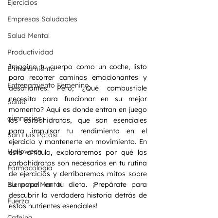
Ejercicios
Empresas Saludables
Salud Mental
Productividad
Imagina tu cuerpo como un coche, listo 
Entrenamiento
para recorrer caminos emocionantes y 
Entrenamiento Femenino
desafiantes. Pero, ¿Qué combustible 
necesita para funcionar en su mejor 
Salud
momento? Aquí es donde entran en juego 
gimnasios
los carbohidratos, que son esenciales 
para impulsar tu rendimiento en el 
San Luis Potosi
ejercicio y mantenerte en movimiento. En 
Halloween
este artículo, exploraremos por qué los 
carbohidratos son necesarios en tu rutina 
Farmacología
de ejercicios y derribaremos mitos sobre 
Bienestar Mental
su papel en tu dieta. ¡Prepárate para 
descubrir la verdadera historia detrás de 
Fuerza
estos nutrientes esenciales!
Cafeina