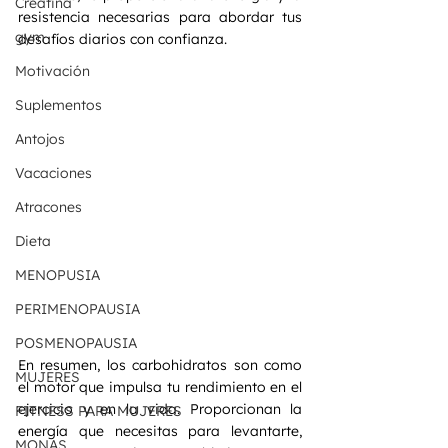
Creatina
resistencia necesarias para abordar tus 
gym
desafíos diarios con confianza.
Motivación
Suplementos
Antojos
Vacaciones
Atracones
Dieta
MENOPUSIA
PERIMENOPAUSIA
POSMENOPAUSIA
En resumen, los carbohidratos son como 
MUJERES
el motor que impulsa tu rendimiento en el 
ejercicio y en la vida. Proporcionan la 
FITNESS PARA MUJERES
energía que necesitas para levantarte, 
MONAS