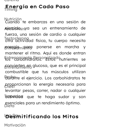
Energía en Cada Paso
Timing
Nutrición
Cuando te embarcas en una sesión de 
ejercicio, ya sea un entrenamiento de 
Anabólicos
fuerza, una sesión de cardio o cualquier 
Testosterona
otra actividad física, tu cuerpo necesita 
energía para ponerse en marcha y 
Entrenamiento
mantener el ritmo. Aquí es donde entran 
Entrenamiento Personalizado
los carbohidratos. Estos nutrientes se 
convierten en glucosa, que es el principal 
Entrenamiento
combustible que tus músculos utilizan 
Pecho
durante el ejercicio. Los carbohidratos te 
proporcionan la energía necesaria para 
Chest
levantar pesas, correr, nadar o cualquier 
Trapecios
actividad que te haga sudar y son 
esenciales para un rendimiento óptimo.
Dieta
Leg Day
Desmitificando los Mitos
Motivación