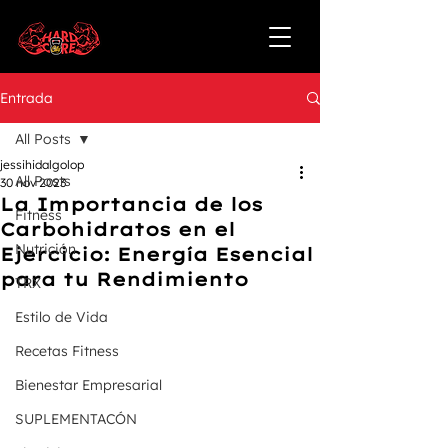
Entrada
All Posts
jessihidalgolop
All Posts
30 nov 2023
La Importancia de los
Fitness
Carbohidratos en el
Nutrición
Ejercicio: Energía Esencial
para tu Rendimiento
TRX
Estilo de Vida
Recetas Fitness
Bienestar Empresarial
SUPLEMENTACÓN