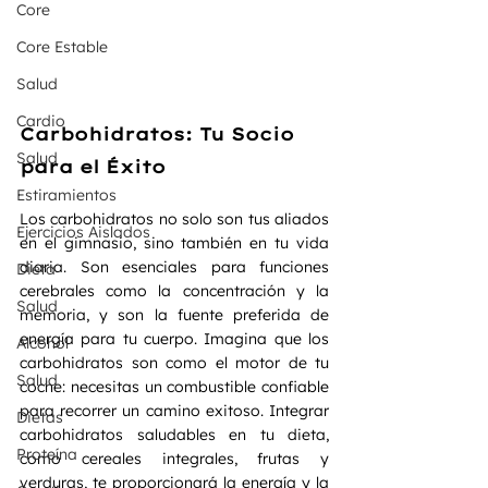
Core
Core Estable
Salud
Cardio
Carbohidratos: Tu Socio 
Salud
para el Éxito
Estiramientos
Los carbohidratos no solo son tus aliados 
Ejercicios Aislados
en el gimnasio, sino también en tu vida 
diaria. Son esenciales para funciones 
Dieta
cerebrales como la concentración y la 
Salud
memoria, y son la fuente preferida de 
energía para tu cuerpo. Imagina que los 
Alcohol
carbohidratos son como el motor de tu 
Salud
coche: necesitas un combustible confiable 
para recorrer un camino exitoso. Integrar 
Dietas
carbohidratos saludables en tu dieta, 
Proteína
como cereales integrales, frutas y 
verduras, te proporcionará la energía y la 