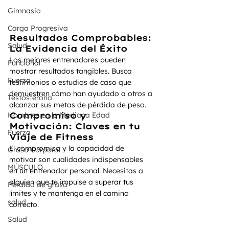
Gimnasio
Carga Progresiva
Resultados Comprobables: 
Salud
La Evidencia del Éxito
Los mejores entrenadores pueden 
Funcional
mostrar resultados tangibles. Busca 
Fuerza
testimonios o estudios de caso que 
demuestren cómo han ayudado a otros a 
Testosterona
alcanzar sus metas de pérdida de peso.
Compromiso y 
Hombres en la Mediana Edad
Motivación: Claves en tu 
Fuerza
Viaje de Fitness
El compromiso y la capacidad de 
Grasa Corporal
motivar son cualidades indispensables 
MÚSCULO
en un entrenador personal. Necesitas a 
alguien que te impulse a superar tus 
Perdida de grasa
límites y te mantenga en el camino 
salud
correcto.
Salud