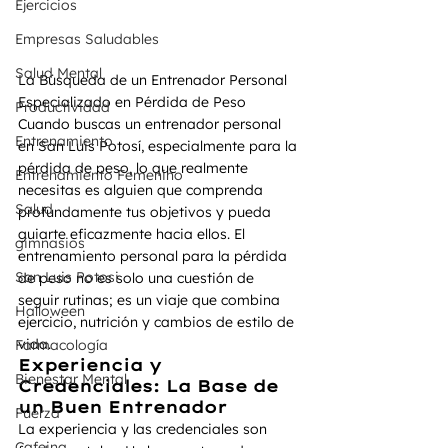
Ejercicios
Empresas Saludables
Salud Mental
La Búsqueda de un Entrenador Personal 
Especializado en Pérdida de Peso
Productividad
Cuando buscas un entrenador personal 
Entrenamiento
en San Luis Potosí, especialmente para la 
pérdida de peso, lo que realmente 
Entrenamiento Femenino
necesitas es alguien que comprenda 
Salud
profundamente tus objetivos y pueda 
guiarte eficazmente hacia ellos. El 
gimnasios
entrenamiento personal para la pérdida 
San Luis Potosi
de peso no es solo una cuestión de 
seguir rutinas; es un viaje que combina 
Halloween
ejercicio, nutrición y cambios de estilo de 
vida.
Farmacología
Experiencia y 
Bienestar Mental
Credenciales: La Base de 
un Buen Entrenador
Fuerza
La experiencia y las credenciales son 
Cafeina