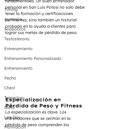
fundamentales. Un buen entrenador 
personal en San Luis Potosí no solo debe 
Timing
tener la formación y certificaciones 
Nutrición
pertinentes, sino también un historial 
probado en la ayuda a clientes para 
Anabólicos
lograr sus metas de pérdida de peso.
Testosterona
Entrenamiento
Entrenamiento Personalizado
Entrenamiento
Pecho
Chest
Trapecios
Especialización en 
Pérdida de Peso y Fitness
Dieta
La especialización es clave. Los 
Leg Day
entrenadores que se centran en la 
pérdida de peso comprenden los 
Motivación