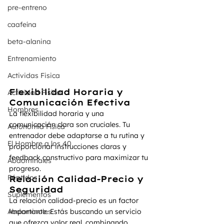
pre-entreno
caafeína
beta-alanina
Entrenamiento
Actividas Fisica
Flexibilidad Horaria y 
Actividad Fisica
Comunicación Efectiva
Hombres
La flexibilidad horaria y una 
comunicación clara son cruciales. Tu 
Autonomía Física
entrenador debe adaptarse a tu rutina y 
El Hombre a los 40
proporcionar instrucciones claras y 
feedback constructivo para maximizar tu 
Abdominales
progreso.
Péptidos
Relación Calidad-Precio y 
Seguridad
Suplementos
La relación calidad-precio es un factor 
Abdominales
importante. Estás buscando un servicio 
que ofrezca valor real, combinando 