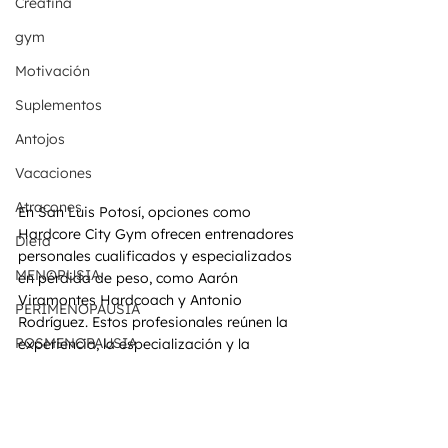
Creatina
gym
Motivación
Suplementos
Antojos
Vacaciones
Atracones
En San Luis Potosí, opciones como 
Hardcore City Gym ofrecen entrenadores 
Dieta
personales cualificados y especializados 
MENOPUSIA
en pérdida de peso, como Aarón 
Viramontes Hardcoach y Antonio 
PERIMENOPAUSIA
Rodríguez. Estos profesionales reúnen la 
POSMENOPAUSIA
experiencia, la especialización y la 
dedicación necesarias para ayudarte a 
MUJERES
alcanzar tus objetivos de pérdida de 
peso y transformación personal.
FITNESS PARA MUJERES
MONAS