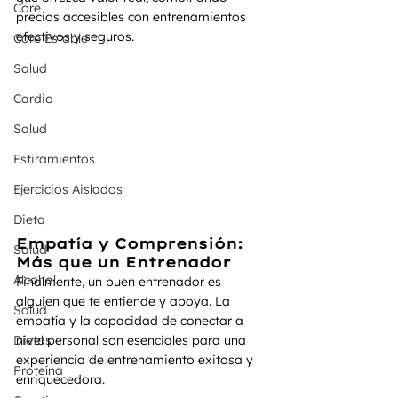
Core
precios accesibles con entrenamientos 
efectivos y seguros.
Core Estable
Salud
Cardio
Salud
Estiramientos
Ejercicios Aislados
Dieta
Empatía y Comprensión: 
Salud
Más que un Entrenador
Alcohol
Finalmente, un buen entrenador es 
alguien que te entiende y apoya. La 
Salud
empatía y la capacidad de conectar a 
nivel personal son esenciales para una 
Dietas
experiencia de entrenamiento exitosa y 
Proteína
enriquecedora.