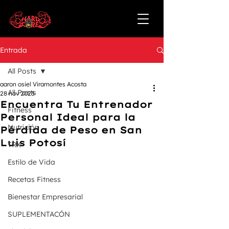
Entrada
All Posts
aaron osiel Viramontes Acosta
All Posts
28 nov 2023
Encuentra Tu Entrenador
Fitness
Personal Ideal para la
Nutrición
Pérdida de Peso en San
Luis Potosí
TRX
Estilo de Vida
Recetas Fitness
Bienestar Empresarial
SUPLEMENTACÓN