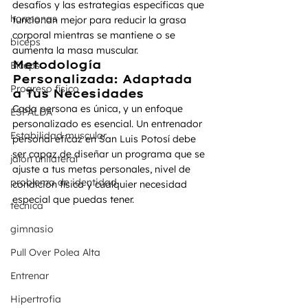
desafíos y las estrategias específicas que 
hormonas
funcionan mejor para reducir la grasa 
corporal mientras se mantiene o se 
biceps
aumenta la masa muscular.
Metodología 
Bíceps
Personalizada: Adaptada 
Progreso físico
a Tus Necesidades
Cada persona es única, y un enfoque 
ESPALDA
personalizado es esencial. Un entrenador 
Estabilidad muscular
personal eficaz en San Luis Potosí debe 
ser capaz de diseñar un programa que se 
jalón unilateral
ajuste a tus metas personales, nivel de 
problema de identidad
condición física y cualquier necesidad 
especial que puedas tener.
técnica
gimnasio
Pull Over Polea Alta
Entrenar
Hipertrofia