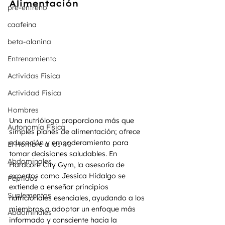
Alimentación
pre-entreno
caafeína
beta-alanina
Entrenamiento
Actividas Fisica
Actividad Fisica
Hombres
Una nutrióloga proporciona más que 
Autonomía Física
simples planes de alimentación; ofrece 
educación y empoderamiento para 
El Hombre a los 40
tomar decisiones saludables. En 
Abdominales
Hardcore City Gym, la asesoría de 
expertos como Jessica Hidalgo se 
Péptidos
extiende a enseñar principios 
Suplementos
nutricionales esenciales, ayudando a los 
miembros a adoptar un enfoque más 
Abdominales
informado y consciente hacia la 