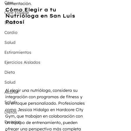
Core
alimentación.
Cómo Elegir a tu 
Core Estable
Nutrióloga en San Luis 
Potosí
Salud
Cardio
Salud
Estiramientos
Ejercicios Aislados
Dieta
Salud
Al elegir una nutrióloga, considera su 
Alcohol
integración con programas de fitness y 
Salud
su enfoque personalizado. Profesionales 
como Jessica Hidalgo en Hardcore City 
Dietas
Gym, que trabajan en colaboración con 
Proteína
un equipo de entrenamiento, pueden 
ofrecer una perspectiva más completa 