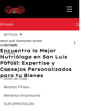
Entrada
All Posts
aaron osiel Viramontes Acosta
All Posts
29 nov 2023
Encuentra la Mejor
Fitness
Nutrióloga en San Luis
Nutrición
Potosí: Expertise y
Consejos Personalizados
TRX
para tu Bienes
Estilo de Vida
Recetas Fitness
Bienestar Empresarial
SUPLEMENTACÓN