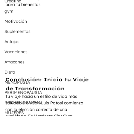
Creatina
para tu bienestar.
gym
Motivación
Suplementos
Antojos
Vacaciones
Atracones
Dieta
Conclusión: Inicia tu Viaje 
MENOPUSIA
de Transformación
PERIMENOPAUSIA
Tu viaje hacia un estilo de vida más 
POSMENOPAUSIA
saludable en San Luis Potosí comienza 
con la elección correcta de una 
MUJERES
nutrióloga. En Hardcore City Gym, 
encontrarás no solo asesoría nutricional 
FITNESS PARA MUJERES
experta sino también un enfoque 
MONAS