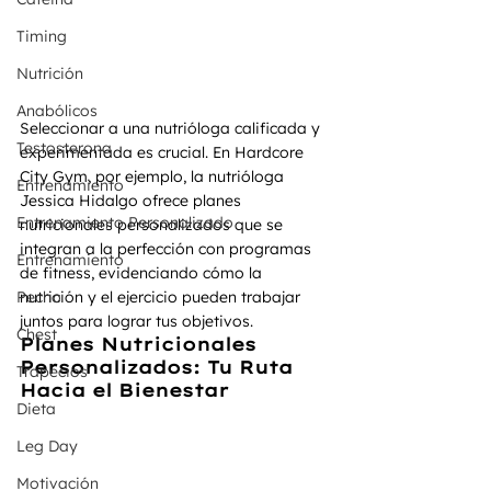
Timing
Nutrición
Anabólicos
Seleccionar a una nutrióloga calificada y 
Testosterona
experimentada es crucial. En Hardcore 
City Gym, por ejemplo, la nutrióloga 
Entrenamiento
Jessica Hidalgo ofrece planes 
Entrenamiento Personalizado
nutricionales personalizados que se 
integran a la perfección con programas 
Entrenamiento
de fitness, evidenciando cómo la 
nutrición y el ejercicio pueden trabajar 
Pecho
juntos para lograr tus objetivos.
Chest
Planes Nutricionales 
Personalizados: Tu Ruta 
Trapecios
Hacia el Bienestar
Dieta
Leg Day
Motivación