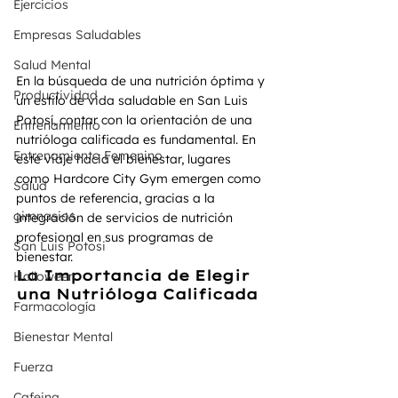
Ejercicios
Empresas Saludables
Salud Mental
En la búsqueda de una nutrición óptima y 
Productividad
un estilo de vida saludable en San Luis 
Potosí, contar con la orientación de una 
Entrenamiento
nutrióloga calificada es fundamental. En 
Entrenamiento Femenino
este viaje hacia el bienestar, lugares 
como Hardcore City Gym emergen como 
Salud
puntos de referencia, gracias a la 
gimnasios
integración de servicios de nutrición 
profesional en sus programas de 
San Luis Potosi
bienestar.
La Importancia de Elegir 
Halloween
una Nutrióloga Calificada
Farmacología
Bienestar Mental
Fuerza
Cafeina