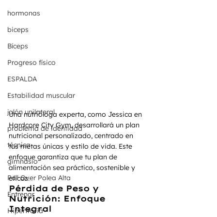
hormonas
biceps
Bíceps
Progreso físico
ESPALDA
Estabilidad muscular
jalón unilateral
Una nutrióloga experta, como Jessica en 
Hardcore City Gym, desarrollará un plan 
problema de identidad
nutricional personalizado, centrado en 
técnica
tus metas únicas y estilo de vida. Este 
enfoque garantiza que tu plan de 
gimnasio
alimentación sea práctico, sostenible y 
Pull Over Polea Alta
eficaz.
Pérdida de Peso y 
Entrenar
Nutrición: Enfoque 
Integral
Hipertrofia