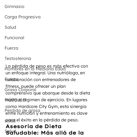
Gimnasio
Carga Progresiva
Salud
Funcional
Fuerza
Testosterona
La pérdida de peso es más efectiva con 
Hombres en la Mediana Edad
un enfoque integral. Una nutrióloga, en 
Fuerza
colaboración con entrenadores de 
fitness, puede ofrecer un plan 
Grasa Corporal
comprensivo que abarque desde la dieta 
hasta el régimen de ejercicio. En lugares 
MÚSCULO
como Hardcore City Gym, esta sinergia 
Perdida de grasa
entre nutrición y entrenamiento es clave 
para el éxito en la pérdida de peso.
salud
Asesoría de Dieta 
Salud
Saludable: Más allá de la 