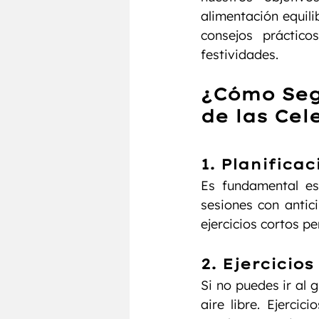
alimentación equili
consejos práctico
festividades.
¿Cómo Seg
de las Ce
1. Planifica
Es fundamental est
sesiones con antic
ejercicios cortos pe
2. Ejercicios
Si no puedes ir al 
aire libre. Ejerci