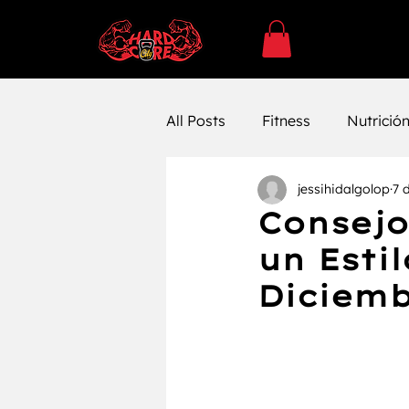
All Posts
Fitness
Nutrició
jessihidalgolop
7 
SUPLEMENTACÓN
Ejerc
Consejo
un Esti
Entrenamiento
Entrenam
Diciem
Farmacología
Bienestar 