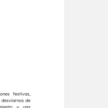
Pecho
Chest
es festivas, 
 desviarnos de 
miento y una 