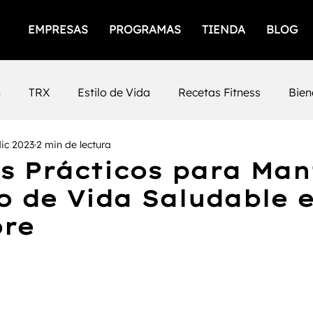
EMPRESAS
PROGRAMAS
TIENDA
BLOG
n
TRX
Estilo de Vida
Recetas Fitness
Bien
dic 2023
2 min de lectura
icios
Empresas Saludables
Salud Mental
Prod
s Prácticos para Man
lo de Vida Saludable 
iento Femenino
Salud
gimnasios
San Luis Po
bre
Mental
Fuerza
Cafeina
Timing
Nutrición