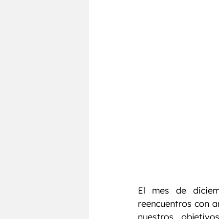
Testosterona
Entrenamie
El mes de diciem
reencuentros con a
nuestros objetiv