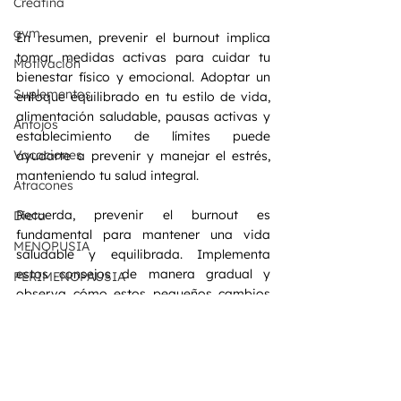
Creatina
gym
En resumen, prevenir el burnout implica 
tomar medidas activas para cuidar tu 
Motivación
bienestar físico y emocional. Adoptar un 
Suplementos
enfoque equilibrado en tu estilo de vida, 
alimentación saludable, pausas activas y 
Antojos
establecimiento de límites puede 
Vacaciones
ayudarte a prevenir y manejar el estrés, 
manteniendo tu salud integral.
Atracones
Recuerda, prevenir el burnout es 
Dieta
fundamental para mantener una vida 
MENOPUSIA
saludable y equilibrada. Implementa 
estos consejos de manera gradual y 
PERIMENOPAUSIA
observa cómo estos pequeños cambios 
POSMENOPAUSIA
pueden marcar una gran diferencia en tu 
bienestar general.
MUJERES
FITNESS PARA MUJERES
MONAS