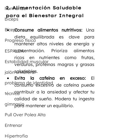
2. Alimentación Saludable 
hormonas
para el Bienestar Integral
biceps
Bíceps
Consume alimentos nutritivos:
 Una 
dieta equilibrada es clave para 
Progreso físico
mantener altos niveles de energía y 
concentración. Prioriza alimentos 
ESPALDA
ricos en nutrientes como frutas, 
Estabilidad muscular
verduras, proteínas magras y grasas 
saludables.
jalón unilateral
Evita la cafeína en exceso:
 El 
problema de identidad
consumo excesivo de cafeína puede 
contribuir a la ansiedad y afectar tu 
técnica
calidad de sueño. Modera tu ingesta 
gimnasio
para mantener un equilibrio.
Pull Over Polea Alta
Entrenar
Hipertrofia