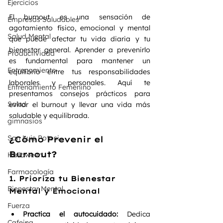
Ejercicios
El burnout es una sensación de 
Empresas Saludables
agotamiento físico, emocional y mental 
Salud Mental
que puede afectar tu vida diaria y tu 
bienestar general. Aprender a prevenirlo 
Productividad
es fundamental para mantener un 
Entrenamiento
equilibrio entre tus responsabilidades 
laborales y personales. Aquí te 
Entrenamiento Femenino
presentamos consejos prácticos para 
Salud
evitar el burnout y llevar una vida más 
saludable y equilibrada.
gimnasios
San Luis Potosi
¿Cómo Prevenir el 
Burnout?
Halloween
Farmacología
1. Prioriza tu Bienestar 
Bienestar Mental
Mental y Emocional
Fuerza
Practica el autocuidado:
 Dedica 
Cafeina