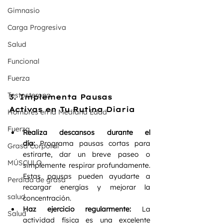
Gimnasio
Carga Progresiva
Salud
Funcional
Fuerza
Testosterona
3. Implementa Pausas 
Activas en Tu Rutina Diaria
Hombres en la Mediana Edad
Fuerza
Realiza descansos durante el 
día:
 Programa pausas cortas para 
Grasa Corporal
estirarte, dar un breve paseo o 
MÚSCULO
simplemente respirar profundamente. 
Estas pausas pueden ayudarte a 
Perdida de grasa
recargar energías y mejorar la 
salud
concentración.
Haz ejercicio regularmente:
 La 
Salud
actividad física es una excelente 