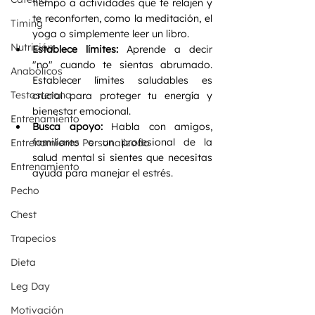
tiempo a actividades que te relajen y 
te reconforten, como la meditación, el 
Timing
yoga o simplemente leer un libro.
Nutrición
Establece límites:
 Aprende a decir 
"no" cuando te sientas abrumado. 
Anabólicos
Establecer límites saludables es 
Testosterona
crucial para proteger tu energía y 
bienestar emocional.
Entrenamiento
Busca apoyo:
 Habla con amigos, 
familiares o un profesional de la 
Entrenamiento Personalizado
salud mental si sientes que necesitas 
Entrenamiento
ayuda para manejar el estrés.
Pecho
Chest
Trapecios
Dieta
Leg Day
Motivación