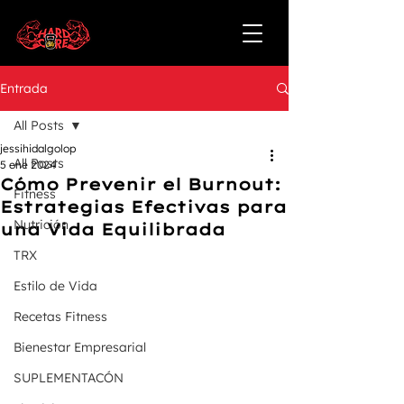
Entrada
All Posts
jessihidalgolop
All Posts
5 ene 2024
Cómo Prevenir el Burnout:
Fitness
Estrategias Efectivas para
Nutrición
una Vida Equilibrada
TRX
Estilo de Vida
Recetas Fitness
Bienestar Empresarial
SUPLEMENTACÓN