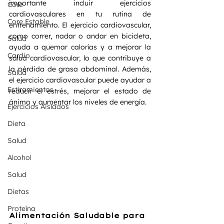
importante incluir ejercicios 
Core
cardiovasculares en tu rutina de 
Core Estable
entrenamiento. El ejercicio cardiovascular, 
como correr, nadar o andar en bicicleta, 
Salud
ayuda a quemar calorías y a mejorar la 
Cardio
salud cardiovascular, lo que contribuye a 
la pérdida de grasa abdominal. Además, 
Salud
el ejercicio cardiovascular puede ayudar a 
Estiramientos
reducir el estrés, mejorar el estado de 
ánimo y aumentar los niveles de energía.
Ejercicios Aislados
Dieta
Salud
Alcohol
Salud
Dietas
Proteína
Alimentación Saludable para 