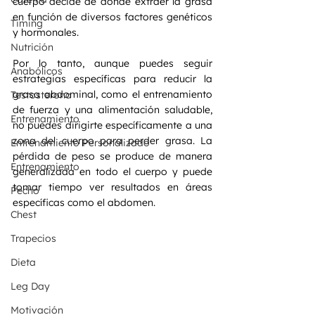
cuerpo decide de dónde extraer la grasa 
en función de diversos factores genéticos 
Timing
y hormonales.
Nutrición
Por lo tanto, aunque puedes seguir 
Anabólicos
estrategias específicas para reducir la 
grasa abdominal, como el entrenamiento 
Testosterona
de fuerza y una alimentación saludable, 
Entrenamiento
no puedes dirigirte específicamente a una 
zona del cuerpo para perder grasa. La 
Entrenamiento Personalizado
pérdida de peso se produce de manera 
Entrenamiento
generalizada en todo el cuerpo y puede 
tomar tiempo ver resultados en áreas 
Pecho
específicas como el abdomen.
Chest
Trapecios
Dieta
Leg Day
Motivación