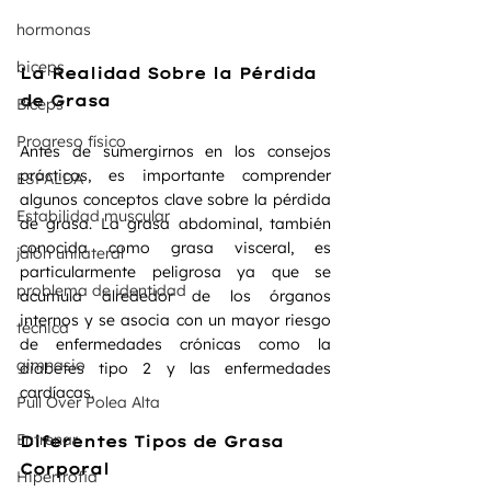
hormonas
biceps
La Realidad Sobre la Pérdida 
de Grasa
Bíceps
Progreso físico
Antes de sumergirnos en los consejos 
prácticos, es importante comprender 
ESPALDA
algunos conceptos clave sobre la pérdida 
Estabilidad muscular
de grasa. La grasa abdominal, también 
conocida como grasa visceral, es 
jalón unilateral
particularmente peligrosa ya que se 
problema de identidad
acumula alrededor de los órganos 
internos y se asocia con un mayor riesgo 
técnica
de enfermedades crónicas como la 
gimnasio
diabetes tipo 2 y las enfermedades 
cardíacas.
Pull Over Polea Alta
Entrenar
Diferentes Tipos de Grasa 
Corporal
Hipertrofia