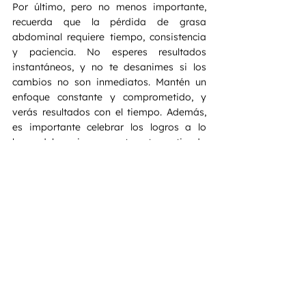
Por último, pero no menos importante, 
recuerda que la pérdida de grasa 
abdominal requiere tiempo, consistencia 
y paciencia. No esperes resultados 
instantáneos, y no te desanimes si los 
cambios no son inmediatos. Mantén un 
enfoque constante y comprometido, y 
verás resultados con el tiempo. Además, 
es importante celebrar los logros a lo 
largo del camino y mantenerte motivado 
para alcanzar tus objetivos a largo plazo.
En resumen, perder grasa abdominal es 
posible con un enfoque integral que 
incluya entrenamiento de fuerza, ejercicio 
cardiovascular y una alimentación 
saludable. 
Además, es importante reducir 
el estrés, priorizar el descanso y ser 
paciente y constante en tus esfuerzos. 
Con determinación y dedicación, puedes 