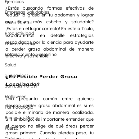
Ejercicios
¿Estás buscando formas efectivas de 
Empresas Saludables
reducir la grasa en tu abdomen y lograr 
una figura más esbelta y saludable? 
Salud Mental
¡Estás en el lugar correcto! En este artículo, 
Productividad
exploraremos en detalle estrategias 
respaldadas por la ciencia para ayudarte 
Entrenamiento
a perder grasa abdominal de manera 
Entrenamiento Femenino
efectiva y sostenible.
Salud
gimnasios
¿Es Posible Perder Grasa 
Localizada?
San Luis Potosi
Halloween
Una pregunta común entre quienes 
desean perder grasa abdominal es si es 
Farmacología
posible eliminarla de manera localizada. 
Bienestar Mental
Sin embargo, es importante entender que 
el cuerpo no elige de qué áreas perder 
Fuerza
grasa primero. Cuando pierdes peso, tu 
Cafeina