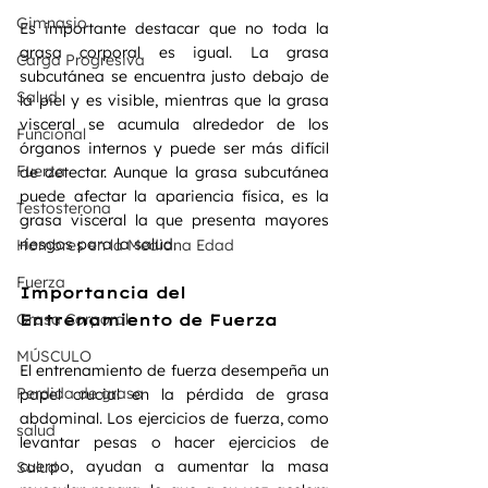
Gimnasio
Es importante destacar que no toda la 
grasa corporal es igual. La grasa 
Carga Progresiva
subcutánea se encuentra justo debajo de 
Salud
la piel y es visible, mientras que la grasa 
visceral se acumula alrededor de los 
Funcional
órganos internos y puede ser más difícil 
Fuerza
de detectar. Aunque la grasa subcutánea 
puede afectar la apariencia física, es la 
Testosterona
grasa visceral la que presenta mayores 
riesgos para la salud.
Hombres en la Mediana Edad
Fuerza
Importancia del 
Grasa Corporal
Entrenamiento de Fuerza
MÚSCULO
El entrenamiento de fuerza desempeña un 
Perdida de grasa
papel crucial en la pérdida de grasa 
abdominal. Los ejercicios de fuerza, como 
salud
levantar pesas o hacer ejercicios de 
cuerpo, ayudan a aumentar la masa 
Salud