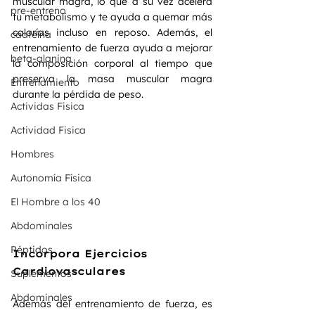
muscular magra, lo que a su vez acelera 
pre-entreno
tu metabolismo y te ayuda a quemar más 
calorías incluso en reposo. Además, el 
caafeína
entrenamiento de fuerza ayuda a mejorar 
beta-alanina
la composición corporal al tiempo que 
preserva la masa muscular magra 
Entrenamiento
durante la pérdida de peso.
Actividas Fisica
Actividad Fisica
Hombres
Autonomía Física
El Hombre a los 40
Abdominales
Péptidos
Incorpora Ejercicios 
Cardiovasculares
Suplementos
Abdominales
Además del entrenamiento de fuerza, es 