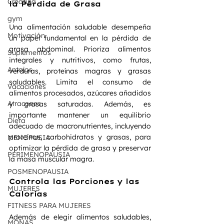
Creatina
la Pérdida de Grasa
gym
Una alimentación saludable desempeña 
Motivación
un papel fundamental en la pérdida de 
grasa abdominal. Prioriza alimentos 
Suplementos
integrales y nutritivos, como frutas, 
Antojos
verduras, proteínas magras y grasas 
saludables. Limita el consumo de 
Vacaciones
alimentos procesados, azúcares añadidos 
Atracones
y grasas saturadas. Además, es 
importante mantener un equilibrio 
Dieta
adecuado de macronutrientes, incluyendo 
proteínas, carbohidratos y grasas, para 
MENOPUSIA
optimizar la pérdida de grasa y preservar 
PERIMENOPAUSIA
la masa muscular magra.
POSMENOPAUSIA
Controla las Porciones y las 
MUJERES
Calorías
FITNESS PARA MUJERES
Además de elegir alimentos saludables, 
MONAS