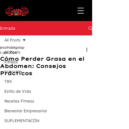
Entrada
All Posts
jessihidalgolop
All Posts
1 abr 2024
Cómo Perder Grasa en el
Fitness
Abdomen: Consejos
Nutrición
Prácticos
TRX
Estilo de Vida
Recetas Fitness
Bienestar Empresarial
SUPLEMENTACÓN