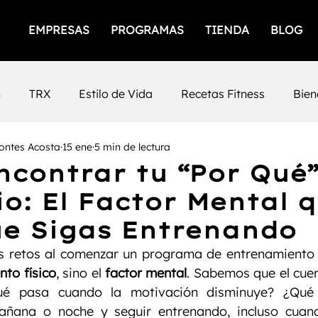
EMPRESAS
PROGRAMAS
TIENDA
BLOG
n
TRX
Estilo de Vida
Recetas Fitness
Bien
ontes Acosta
15 ene
5 min de lectura
icios
Empresas Saludables
Salud Mental
Prod
contrar tu “Por Qué”
o: El Factor Mental 
iento Femenino
Salud
gimnasios
San Luis Po
e Sigas Entrenando
 retos al comenzar un programa de entrenamiento e
Mental
Fuerza
Cafeina
Timing
Nutrición
nto físico
, sino el 
factor mental
. Sabemos que el cuer
qué pasa cuando la motivación disminuye? ¿Qué 
añana o noche y seguir entrenando, incluso cuand