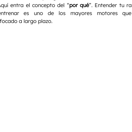
nto
Entrenamiento Personalizado
Entrenamiento
uí entra el concepto del “
por qué
”. Entender tu ra
entrenar es uno de los mayores motores que 
ocado a largo plazo.