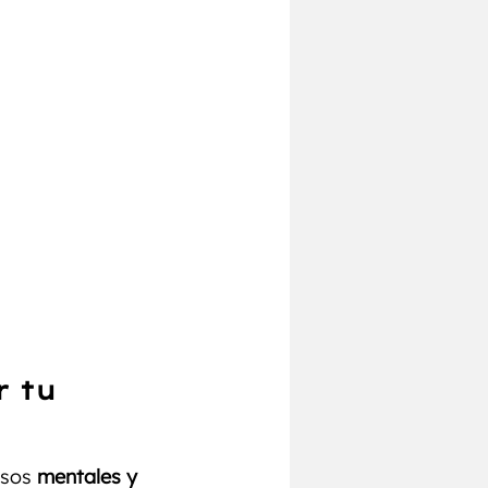
r tu
esos 
mentales y 