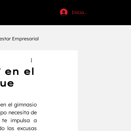
Iniciar sesión
estar Empresarial
uctividad
 en el
que
tosi
Halloween
n el gimnasio 
Anabólicos
po necesita de 
te impulsa a 
o las excusas 