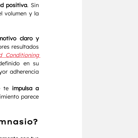
d positiva
. Sin 
 volumen y la 
motivo claro y 
res resultados 
 Conditioning 
efinido en su 
or adherencia 
e te 
impulsa a 
imiento parece 
imnasio?