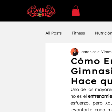
All Posts
Fitness
Nutrició
aaron osiel Viram
SUPLEMENTACÓN
Ejerc
Cómo En
Gimnasi
Entrenamiento
Entrenam
Hace qu
Uno de los mayores
Farmacología
Bienestar 
no es el 
entrenamie
esfuerzo, pero ¿
levantarte cada m