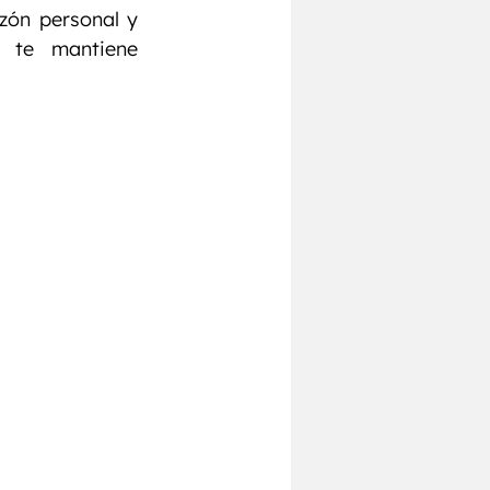
Pecho
Chest
zón personal y 
te mantiene 