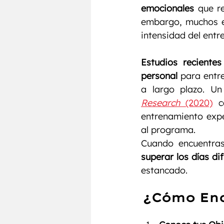
emocionales
 que r
embargo, muchos en
intensidad del entr
Estudios recientes
personal
 para entr
a largo plazo. Un
Research
 (2020)
 c
entrenamiento expe
al programa.
Cuando encuentras
superar los días dif
estancado.
¿Cómo Enc